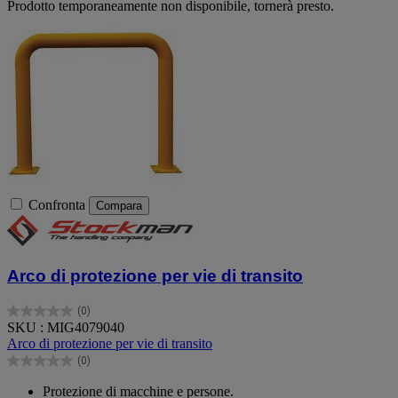
Prodotto temporaneamente non disponibile, tornerà presto.
Confronta
Compara
Arco di protezione per vie di transito
(0)
0.0
SKU : MIG4079040
su
Arco di protezione per vie di transito
5
(0)
stelle.
0.0
su
Protezione di macchine e persone.