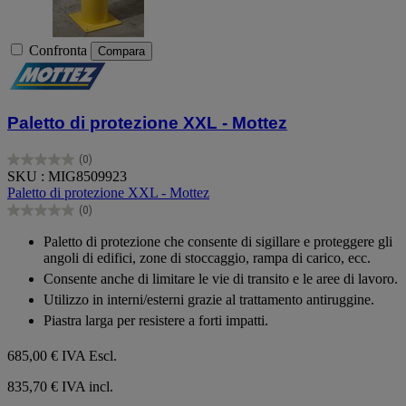
Confronta
Compara
Paletto di protezione XXL - Mottez
(0)
0.0
SKU : MIG8509923
su
Paletto di protezione XXL - Mottez
5
(0)
stelle.
0.0
su
Paletto di protezione che consente di sigillare e proteggere gli
5
angoli di edifici, zone di stoccaggio, rampa di carico, ecc.
stelle.
Consente anche di limitare le vie di transito e le aree di lavoro.
Utilizzo in interni/esterni grazie al trattamento antiruggine.
Piastra larga per resistere a forti impatti.
685,00 €
IVA Escl.
835,70 € IVA incl.