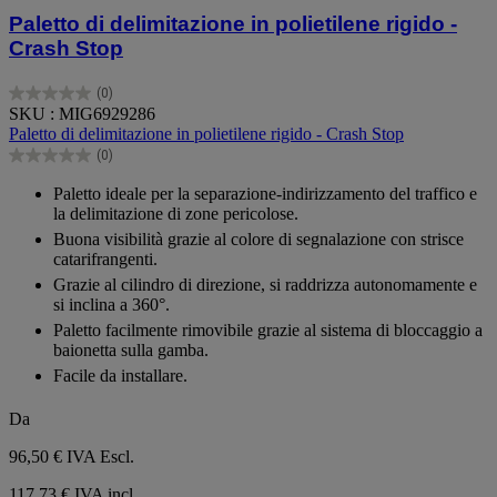
Paletto di delimitazione in polietilene rigido -
Crash Stop
(0)
0.0
SKU : MIG6929286
su
Paletto di delimitazione in polietilene rigido - Crash Stop
5
(0)
stelle.
0.0
su
Paletto ideale per la separazione-indirizzamento del traffico e
5
la delimitazione di zone pericolose.
stelle.
Buona visibilità grazie al colore di segnalazione con strisce
catarifrangenti.
Grazie al cilindro di direzione, si raddrizza autonomamente e
si inclina a 360°.
Paletto facilmente rimovibile grazie al sistema di bloccaggio a
baionetta sulla gamba.
Facile da installare.
Da
96,50 €
IVA Escl.
117,73 € IVA incl.