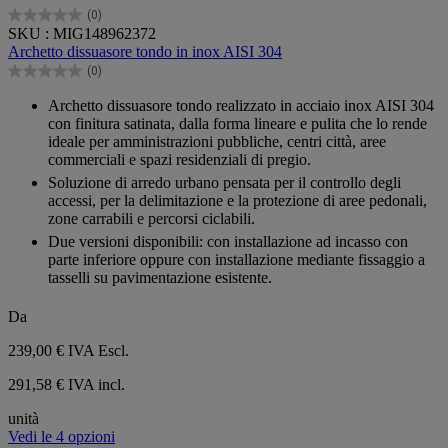
(0)
0.0
SKU : MIG148962372
su
Archetto dissuasore tondo in inox AISI 304
5
(0)
stelle.
0.0
su
Archetto dissuasore tondo realizzato in acciaio inox AISI 304
5
con finitura satinata, dalla forma lineare e pulita che lo rende
stelle.
ideale per amministrazioni pubbliche, centri città, aree
commerciali e spazi residenziali di pregio.
Soluzione di arredo urbano pensata per il controllo degli
accessi, per la delimitazione e la protezione di aree pedonali,
zone carrabili e percorsi ciclabili.
Due versioni disponibili: con installazione ad incasso con
parte inferiore oppure con installazione mediante fissaggio a
tasselli su pavimentazione esistente.
Da
239,00 €
IVA Escl.
291,58 € IVA incl.
unità
Vedi le 4 opzioni