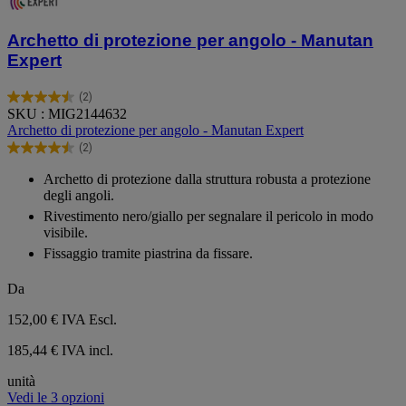
Archetto di protezione per angolo - Manutan
Expert
(2)
4.5
SKU : MIG2144632
su
Archetto di protezione per angolo - Manutan Expert
5
(2)
stelle.
4.5
2
su
Archetto di protezione dalla struttura robusta a protezione
recensioni
5
degli angoli.
stelle.
Rivestimento nero/giallo per segnalare il pericolo in modo
2
visibile.
recensioni
Fissaggio tramite piastrina da fissare.
Da
152,00 €
IVA Escl.
185,44 € IVA incl.
unità
Vedi le 3 opzioni