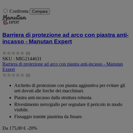
Confronta
Compara
Barriera di protezione ad arco con piastra anti-
incasso - Manutan Expert
(0)
0.0
SKU : MIG2144631
su
Barriera di protezione ad arco con piastra anti-incasso - Manutan
5
Expert
stelle.
(0)
0.0
su
Archetto di protezione con piastra aggiuntiva per evitare gli
5
urti dovuti alle forche dei macchinari.
stelle.
Piastra anti-incasso dalla struttura robusta.
Rivestimento nero/giallo per segnalare il pericolo in modo
visibile.
Fissaggio tramite piastrina da fissare.
Da
175,00 €
-20%