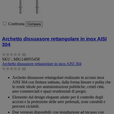
Confronta
Compara
Archetto dissuasore rettangolare in inox AISI
304
(0)
0.0
SKU : MIG148955458
su
Archetto dissuasore rettangolare in inox AISI 304
5
(0)
stelle.
0.0
su
Archetto dissuasore rettangolare realizzato in acciaio inox
5
AISI 304 con finitura satinata, dalla forma lineare e pulita che
stelle.
lo rende ideale per amministrazioni pubbliche, centri città,
aree commerciali e spazi residenziali di pregio.
Elemento dal design elegante adatto per il controllo degli
accessi e la protezione delle aree pedonali, zone carrabili e
percorsi ciclabili.
Due versioni disponibili: con installazione ad incasso con