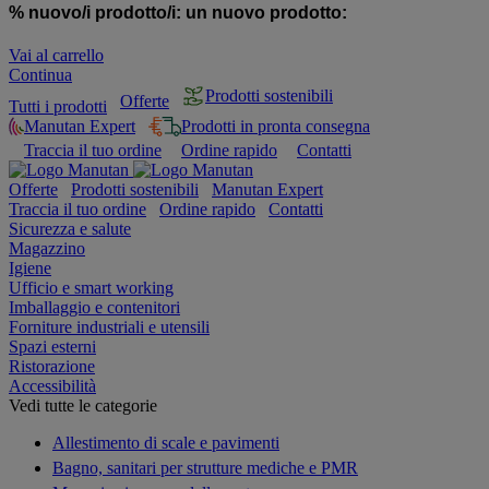
% nuovo/i prodotto/i:
un nuovo prodotto:
Vai al carrello
Continua
Prodotti sostenibili
Offerte
Tutti i prodotti
Manutan Expert
Prodotti in pronta consegna
Traccia il tuo ordine
Ordine rapido
Contatti
Offerte
Prodotti sostenibili
Manutan Expert
Traccia il tuo ordine
Ordine rapido
Contatti
Sicurezza e salute
Magazzino
Igiene
Ufficio e smart working
Imballaggio e contenitori
Forniture industriali e utensili
Spazi esterni
Ristorazione
Accessibilità
Vedi tutte le categorie
Allestimento di scale e pavimenti
Bagno, sanitari per strutture mediche e PMR