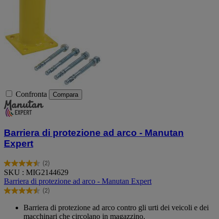
Confronta
Compara
Barriera di protezione ad arco - Manutan
Expert
(2)
4.5
SKU : MIG2144629
su
Barriera di protezione ad arco - Manutan Expert
5
(2)
stelle.
4.5
2
su
Barriera di protezione ad arco contro gli urti dei veicoli e dei
recensioni
5
macchinari che circolano in magazzino.