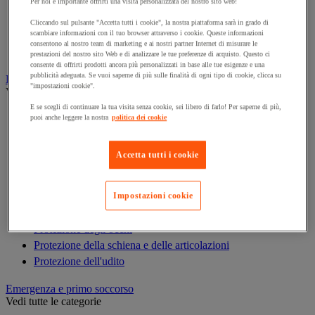
Armadio di sicurezza
Per noi è importante offrirti una visita personalizzata del nostro sito web!
Armadio portachiavi
Cliccando sul pulsante "Accetta tutti i cookie", la nostra piattaforma sarà in grado di
scambiare informazioni con il tuo browser attraverso i cookie. Queste informazioni
Cassaforte
consentono al nostro team di marketing e ai nostri partner Internet di misurare le
Cassetta portachiavi
prestazioni del nostro sito Web e di analizzare le tue preferenze di acquisto. Questo ci
consente di offrirti prodotti ancora più personalizzati in base alle tue esigenze e una
pubblicità adeguata. Se vuoi saperne di più sulle finalità di ogni tipo di cookie, clicca su
Dispositivi di protezione individuale (DPI)
"impostazioni cookie".
Vedi tutte le categorie
E se scegli di continuare la tua visita senza cookie, sei libero di farlo! Per saperne di più,
Abbigliamento di protezione e da lavoro
puoi anche leggere la nostra
politica dei cookie
Anticaduta
Calzature
Accetta tutti i cookie
Caschi
Custodie per DPI
Guanti
Impostazioni cookie
Maschera respiratoria
Protezione degli occhi
Protezione della schiena e delle articolazioni
Protezione dell'udito
Emergenza e primo soccorso
Vedi tutte le categorie