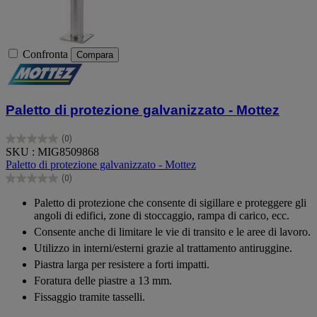
Confronta
Compara
Paletto di protezione galvanizzato - Mottez
(0)
0.0
SKU : MIG8509868
su
Paletto di protezione galvanizzato - Mottez
5
(0)
stelle.
0.0
su
Paletto di protezione che consente di sigillare e proteggere gli
5
angoli di edifici, zone di stoccaggio, rampa di carico, ecc.
stelle.
Consente anche di limitare le vie di transito e le aree di lavoro.
Utilizzo in interni/esterni grazie al trattamento antiruggine.
Piastra larga per resistere a forti impatti.
Foratura delle piastre a 13 mm.
Fissaggio tramite tasselli.