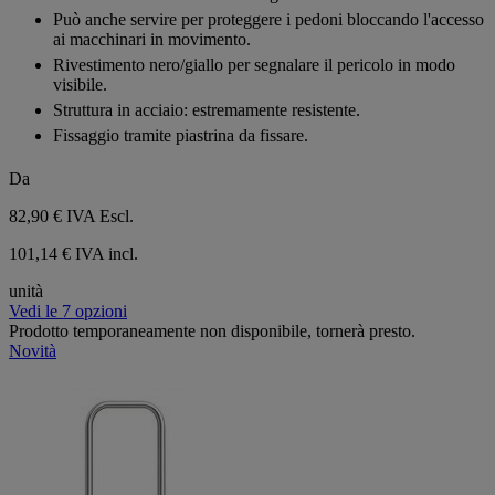
stelle.
Può anche servire per proteggere i pedoni bloccando l'accesso
2
ai macchinari in movimento.
recensioni
Rivestimento nero/giallo per segnalare il pericolo in modo
visibile.
Struttura in acciaio: estremamente resistente.
Fissaggio tramite piastrina da fissare.
Da
82,90 €
IVA Escl.
101,14 € IVA incl.
unità
Vedi le 7 opzioni
Prodotto temporaneamente non disponibile, tornerà presto.
Novità