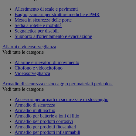
Allestimento di scale e pavimenti
Bagno, sanitari per strutture mediche e PMR
Messa in sicurezza delle porte
Sedia a rotelle e mobilità
Segnaletica per disabili
Supporto all'orientamento e evacuazione
Allarmi e videosorveglianza
Vedi tutte le categorie
Allarme e rilevatori di movimento
Citofono e videocitofono
Videosorveglianza
Armadio di sicurezza e stoccaggio per materiali pericolosi
Vedi tutte le categorie
Accessori per armadi di sicurezza e di stoccaggio
Armadio di sicurezza
Armadio multirischio
Armadio per batterie a ioni di litio
Armadio per prodotti corrosivi
Armadio per prodotti fitosanitari
Armadio per prodotti infiammabili