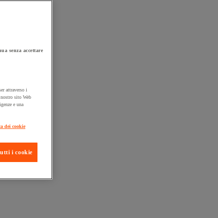
ua senza accettare
er attraverso i
l nostro sito Web
sigenze e una
ta consegna
ca dei cookie
utti i cookie