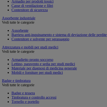
Armadio per prodotti tossici
Casse di ventilazione e filtri
Contenitore di sicurezza
Assorbente industriale
Vedi tutte le categorie
Assorbente
Barriera anti-inquinamento e sistema di deviazione delle perdite
Contenitore e solvente per sgrassaggio
Attrezzatura e mobili per studi medici
Vedi tutte le categorie
Armadietto pronto soccorso
Lettino, paravento e sedia per studi medici
Materiale per diagnosi di medicina generale
Mobili e forniture per studi medici
Badge e timbratura
Vedi tutte le categorie
Badge e tessera
Timbratura e controllo accessi
Tornello e portello