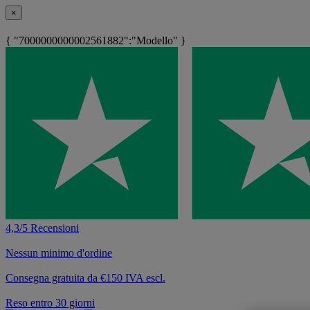
×
{ "7000000000002561882":"Modello" }
4,3/5 Recensioni
Nessun minimo d'ordine
Consegna gratuita da €150 IVA escl.
Reso entro 30 giorni