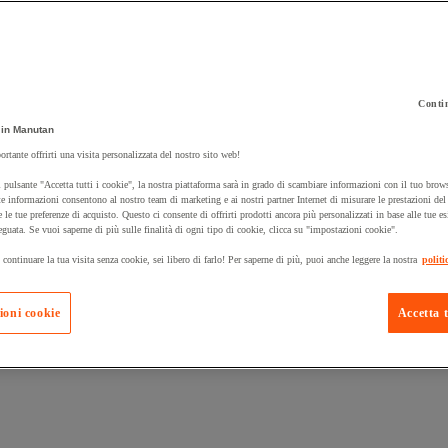
Contin
in Manutan
 carrello un prodotto:
ortante offrirti una visita personalizzata del nostro sito web!
 pulsante "Accetta tutti i cookie", la nostra piattaforma sarà in grado di scambiare informazioni con il tuo brows
e informazioni consentono al nostro team di marketing e ai nostri partner Internet di misurare le prestazioni de
e le tue preferenze di acquisto. Questo ci consente di offrirti prodotti ancora più personalizzati in base alle tue e
Prodotti in pron
Manutan Expert
eguata. Se vuoi saperne di più sulle finalità di ogni tipo di cookie, clicca su "impostazioni cookie".
 continuare la tua visita senza cookie, sei libero di farlo! Per saperne di più, puoi anche leggere la nostra
politi
ioni cookie
Accetta t