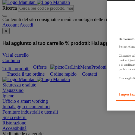
Ricerca
Contenuti del sito consigliati e menù cronologia delle ricerche
Account
Accedi
×
Benvenuto 
Hai aggiunto al tuo carrello % prodotti:
Hai aggiunto al tuo
Per noi è imp
Vai al carrello
Cliccando sul
Continua
cookie. Quest
e di analizzar
Offerte
Prodotti sostenibili
Tutti i prodotti
pubblicità ad
Traccia il tuo ordine
Ordine rapido
Contatti
E se scegli di
Sicurezza e salute
Magazzino
Impostaz
Igiene
Ufficio e smart working
Imballaggio e contenitori
Forniture industriali e utensili
Spazi esterni
Ristorazione
Accessibilità
Vedi tutte le categorie