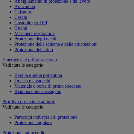
Abbigliamento di protezione e da lavoro
Anticaduta
Calzature
Caschi
Custodie per DPI
Guanti
Maschera respiratoria
Protezione degli occhi
Protezione della schiena e delle articolazioni
Protezione dell'udito
Emergenza e primo soccorso
Vedi tutte le categorie
Barella e sedia portantina
Doccia e lavaocchi
Materiale e borsa di primo soccorso
Rianimazione e ossigeno
Profili di protezione antiurto
Vedi tutte le categorie
Paracolpi industriali di protezione
Protezione angolare
Protezione antincendio