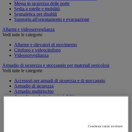
Messa in sicurezza delle porte
Sedia a rotelle e mobilità
Segnaletica per disabili
Supporto all'orientamento e evacuazione
Allarmi e videosorveglianza
Vedi tutte le categorie
Allarme e rilevatori di movimento
Citofono e videocitofono
Videosorveglianza
Armadio di sicurezza e stoccaggio per materiali pericolosi
Vedi tutte le categorie
Accessori per armadi di sicurezza e di stoccaggio
Armadio di sicurezza
Armadio multirischio
Armadio per batterie a ioni di litio
Armadio per prodotti corrosivi
Armadio per prodotti fitosanitari
Armadio per prodotti infiammabili
Armadio per prodotti tossici
Casse di ventilazione e filtri
Continua senza accettare
Contenitore di sicurezza