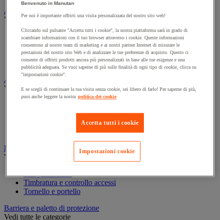
Benvenuto in Manutan
Assorbente industriale
Per noi è importante offrirti una visita personalizzata del nostro sito web!
Vedi tutte le categorie
Cliccando sul pulsante "Accetta tutti i cookie", la nostra piattaforma sarà in grado di
Assorbente
scambiare informazioni con il tuo browser attraverso i cookie. Queste informazioni
Barriera anti-inquinamento e sistema di deviazione delle
consentono al nostro team di marketing e ai nostri partner Internet di misurare le
perdite
prestazioni del nostro sito Web e di analizzare le tue preferenze di acquisto. Questo ci
consente di offrirti prodotti ancora più personalizzati in base alle tue esigenze e una
Contenitore e solvente per sgrassaggio
pubblicità adeguata. Se vuoi saperne di più sulle finalità di ogni tipo di cookie, clicca su
"impostazioni cookie".
Attrezzatura e mobili per studi medici
Vedi tutte le categorie
E se scegli di continuare la tua visita senza cookie, sei libero di farlo! Per saperne di più,
puoi anche leggere la nostra
politica dei cookie
Armadietto pronto soccorso
Lettino, paravento e sedia per studi medici
Materiale per diagnosi di medicina generale
Accetta tutti i cookie
Mobili e forniture per studi medici
Badge e timbratura
Impostazioni cookie
Vedi tutte le categorie
Badge e tessera
Timbratura e controllo accessi
Tornello e portello
Barriera e paletto di protezione
Vedi tutte le categorie