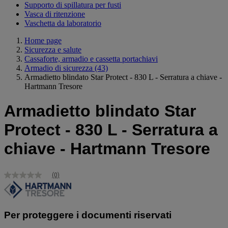
Supporto di spillatura per fusti
Vasca di ritenzione
Vaschetta da laboratorio
Home page
Sicurezza e salute
Cassaforte, armadio e cassetta portachiavi
Armadio di sicurezza
(43)
Armadietto blindato Star Protect - 830 L - Serratura a chiave -
Hartmann Tresore
Armadietto blindato Star
Protect - 830 L - Serratura a
chiave - Hartmann Tresore
(0)
Nessuna
valutazione
Stesso
link
alla
Per proteggere i documenti riservati
pagina.