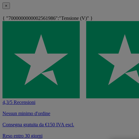
×
{ "7000000000002561986":"Tensione (V)" }
4,3/5 Recensioni
Nessun minimo d'ordine
Consegna gratuita da €150 IVA escl.
Reso entro 30 giorni