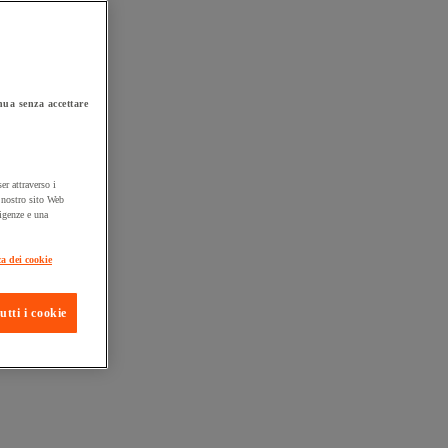
ua senza accettare
er attraverso i
l nostro sito Web
sigenze e una
ta consegna
ca dei cookie
utti i cookie