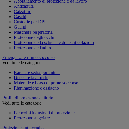
Abbigliamento di protezione e da lavoro
Anticaduta
Calzature
Caschi
Custodie per DPI
Guanti
Maschera respiratoria
Protezione degli occhi
Protezione della schiena e delle articolazioni
Protezione dell'udito
Emergenza e primo soccorso
Vedi tutte le categorie
Barella e sedia portantina
Doccia e lavaocchi
Materiale e borsa di primo soccorso
Rianimazione e ossigeno
Profili di protezione antiurto
Vedi tutte le categorie
Paracolpi industriali di protezione
Protezione angolare
Protezione antincendio