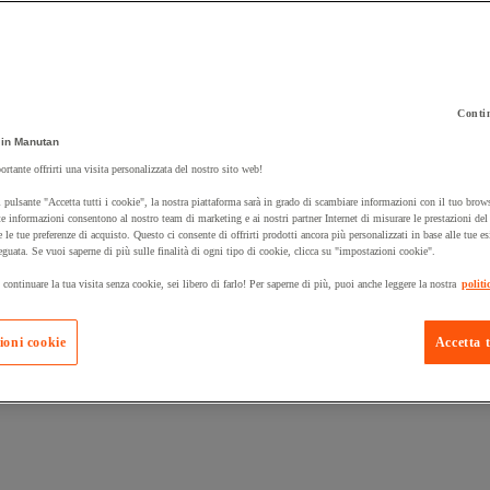
Contin
in Manutan
 carrello un prodotto:
ortante offrirti una visita personalizzata del nostro sito web!
 pulsante "Accetta tutti i cookie", la nostra piattaforma sarà in grado di scambiare informazioni con il tuo brows
e informazioni consentono al nostro team di marketing e ai nostri partner Internet di misurare le prestazioni de
e le tue preferenze di acquisto. Questo ci consente di offrirti prodotti ancora più personalizzati in base alle tue e
Prodotti in pron
Manutan Expert
eguata. Se vuoi saperne di più sulle finalità di ogni tipo di cookie, clicca su "impostazioni cookie".
 continuare la tua visita senza cookie, sei libero di farlo! Per saperne di più, puoi anche leggere la nostra
politi
ioni cookie
Accetta t