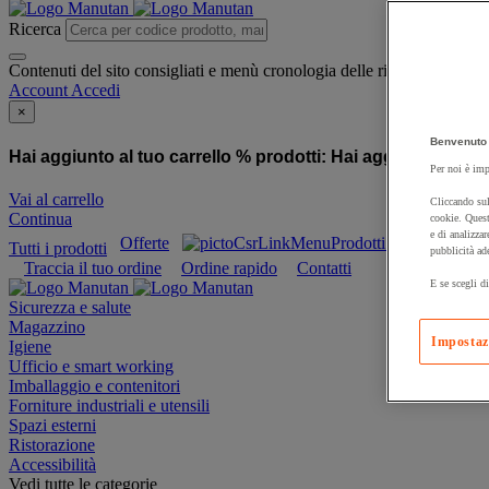
Ricerca
Contenuti del sito consigliati e menù cronologia delle ricerche
Account
Accedi
×
Benvenuto 
Hai aggiunto al tuo carrello % prodotti:
Hai aggiunto al tuo
Per noi è imp
Vai al carrello
Cliccando sul
Continua
cookie. Quest
e di analizzar
Offerte
Prodotti sostenibili
Tutti i prodotti
pubblicità ad
Traccia il tuo ordine
Ordine rapido
Contatti
E se scegli di
Sicurezza e salute
Magazzino
Impostaz
Igiene
Ufficio e smart working
Imballaggio e contenitori
Forniture industriali e utensili
Spazi esterni
Ristorazione
Accessibilità
Vedi tutte le categorie