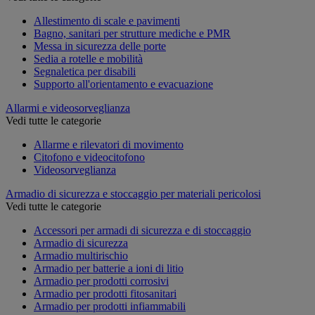
Allestimento di scale e pavimenti
Bagno, sanitari per strutture mediche e PMR
Messa in sicurezza delle porte
Sedia a rotelle e mobilità
Segnaletica per disabili
Supporto all'orientamento e evacuazione
Allarmi e videosorveglianza
Vedi tutte le categorie
Allarme e rilevatori di movimento
Citofono e videocitofono
Videosorveglianza
Armadio di sicurezza e stoccaggio per materiali pericolosi
Vedi tutte le categorie
Accessori per armadi di sicurezza e di stoccaggio
Armadio di sicurezza
Armadio multirischio
Armadio per batterie a ioni di litio
Armadio per prodotti corrosivi
Armadio per prodotti fitosanitari
Armadio per prodotti infiammabili