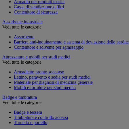
Armadio per prodotti tossici
Casse di ventilazione e filtri
Contenitore di sicurezza
Assorbente industriale
Vedi tutte le categorie
Assorbente
Barriera anti-inquinamento e sistema di deviazione delle perdite
Contenitore e solvente per sgrassaggio
Attrezzatura e mobili per studi medici
Vedi tutte le categorie
Armadietto pronto soccorso
Lettino, paravento e sedia per studi medici
Materiale per diagnosi di medicina generale
Mobili e forniture per studi medici
Badge e timbratura
Vedi tutte le categorie
Badge e tessera
Timbratura e controllo accessi
Tornello e portello