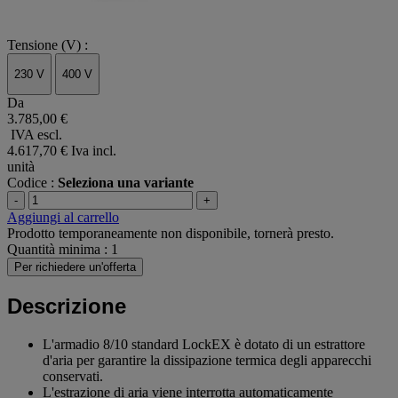
Tensione (V) :
230 V
400 V
Da
3.785,00 €
IVA escl.
4.617,70 €
Iva incl.
unità
Codice :
Seleziona una variante
-
+
Aggiungi al carrello
Prodotto temporaneamente non disponibile, tornerà presto.
Quantità minima : 1
Per richiedere un'offerta
Descrizione
L'armadio 8/10 standard LockEX è dotato di un estrattore
d'aria per garantire la dissipazione termica degli apparecchi
conservati.
L'estrazione di aria viene interrotta automaticamente