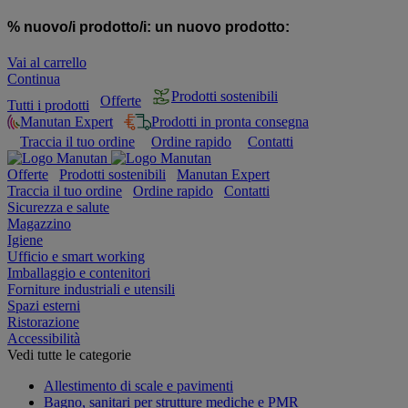
% nuovo/i prodotto/i:
un nuovo prodotto:
Vai al carrello
Continua
Prodotti sostenibili
Offerte
Tutti i prodotti
Manutan Expert
Prodotti in pronta consegna
Traccia il tuo ordine
Ordine rapido
Contatti
Offerte
Prodotti sostenibili
Manutan Expert
Traccia il tuo ordine
Ordine rapido
Contatti
Sicurezza e salute
Magazzino
Igiene
Ufficio e smart working
Imballaggio e contenitori
Forniture industriali e utensili
Spazi esterni
Ristorazione
Accessibilità
Vedi tutte le categorie
Allestimento di scale e pavimenti
Bagno, sanitari per strutture mediche e PMR