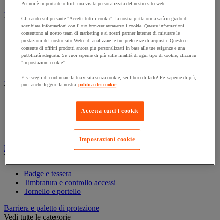
Per noi è importante offrirti una visita personalizzata del nostro sito web!
Assorbente industriale
Vedi tutte le categorie
Cliccando sul pulsante "Accetta tutti i cookie", la nostra piattaforma sarà in grado di
scambiare informazioni con il tuo browser attraverso i cookie. Queste informazioni
consentono al nostro team di marketing e ai nostri partner Internet di misurare le
Assorbente
prestazioni del nostro sito Web e di analizzare le tue preferenze di acquisto. Questo ci
Barriera anti-inquinamento e sistema di deviazione delle
consente di offrirti prodotti ancora più personalizzati in base alle tue esigenze e una
perdite
pubblicità adeguata. Se vuoi saperne di più sulle finalità di ogni tipo di cookie, clicca su
Contenitore e solvente per sgrassaggio
"impostazioni cookie".
E se scegli di continuare la tua visita senza cookie, sei libero di farlo! Per saperne di più,
Attrezzatura e mobili per studi medici
puoi anche leggere la nostra
politica dei cookie
Vedi tutte le categorie
Armadietto pronto soccorso
Accetta tutti i cookie
Lettino, paravento e sedia per studi medici
Materiale per diagnosi di medicina generale
Mobili e forniture per studi medici
Impostazioni cookie
Badge e timbratura
Vedi tutte le categorie
Badge e tessera
Timbratura e controllo accessi
Tornello e portello
Barriera e paletto di protezione
Vedi tutte le categorie