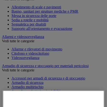
Allestimento di scale e pavimenti
Bagno, sanitari per strutture mediche e PMR
Messa in sicurezza delle porte
Sedia a rotelle e mobilità
Segnaletica per disabili
Supporto all'orientamento e evacuazione
Allarmi e videosorveglianza
Vedi tutte le categorie
Allarme e rilevatori di movimento
Citofono e videocitofono
Videosorveglianza
Armadio di sicurezza e stoccaggio per materiali pericolosi
Vedi tutte le categorie
Accessori per armadi di sicurezza e di stoccaggio
Armadio di sicurezza
Armadio multirischio
Armadio per batterie a ioni di litio
Armadio per prodotti corrosivi
Armadio per prodotti fitosanitari
Armadio per prodotti infiammabili