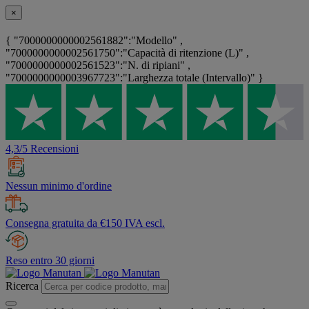
×
{ "7000000000002561882":"Modello" ,
"7000000000002561750":"Capacità di ritenzione (L)" ,
"7000000000002561523":"N. di ripiani" ,
"7000000000003967723":"Larghezza totale (Intervallo)" }
4,3/5 Recensioni
Nessun minimo d'ordine
Consegna gratuita da €150 IVA escl.
Reso entro 30 giorni
Ricerca