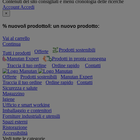
Contenuti del sito consigliati e menù cronologia delle ricerche
Account
Accedi
×
% nuovo/i prodotto/i:
un nuovo prodotto:
Vai al carrello
Continua
Prodotti sostenibili
Offerte
Tutti i prodotti
Manutan Expert
Prodotti in pronta consegna
Traccia il tuo ordine
Ordine rapido
Contatti
Offerte
Prodotti sostenibili
Manutan Expert
Traccia il tuo ordine
Ordine rapido
Contatti
Sicurezza e salute
Magazzino
Igiene
Ufficio e smart working
Imballaggio e contenitori
Forniture industriali e utensili
Spazi esterni
Ristorazione
Accessibilità
Vedi tutte le categorie