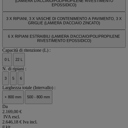
(LAMIERA D'ACCIAIO/POLIPROPILENE RIVESTIMENTO
EPOSSIDICO)
3 X RIPIANI, 3 X VASCHE DI CONTENIMENTO A PAVIMENTO, 3 X
GRIGLIE (LAMIERA D'ACCIAIO ZINCATO)
6 X RIPIANI ESTRAIBILI (LAMIERA D'ACCIAIO/POLIPROPILENE
RIVESTIMENTO EPOSSIDICO)
Capacità di ritenzione (L) :
0 L
22 L
N. di ripiani :
3
5
6
Larghezza totale (Intervallo) :
+ 800 mm
500 - 800 mm
Da
2.169,00 €
IVA escl.
2.646,18 €
Iva incl.
il kit