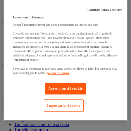
Armadio per prodotti tossici
Casse di ventilazione e filtri
Continua senza accettare
Contenitore di sicurezza
Benvenuto in Manutan
Assorbente industriale
Per noi è importante offrirti una visita personalizzata del nostro sito web!
Vedi tutte le categorie
Cliccando sul pulsante "Accetta tutti i cookie", la nostra piattaforma sarà in grado di
Assorbente
scambiare informazioni con il tuo browser attraverso i cookie. Queste informazioni
Barriera anti-inquinamento e sistema di deviazione delle
consentono al nostro team di marketing e ai nostri partner Internet di misurare le
prestazioni del nostro sito Web e di analizzare le tue preferenze di acquisto. Questo ci
perdite
consente di offrirti prodotti ancora più personalizzati in base alle tue esigenze e una
Contenitore e solvente per sgrassaggio
pubblicità adeguata. Se vuoi saperne di più sulle finalità di ogni tipo di cookie, clicca su
"impostazioni cookie".
Attrezzatura e mobili per studi medici
Vedi tutte le categorie
E se scegli di continuare la tua visita senza cookie, sei libero di farlo! Per saperne di più,
puoi anche leggere la nostra
politica dei cookie
Armadietto pronto soccorso
Lettino, paravento e sedia per studi medici
Materiale per diagnosi di medicina generale
Accetta tutti i cookie
Mobili e forniture per studi medici
Badge e timbratura
Impostazioni cookie
Vedi tutte le categorie
Badge e tessera
Timbratura e controllo accessi
Tornello e portello