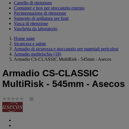
Carrello di ritenzione
Container e box per stoccaggio esterno
Pavimentazione di ritenzione
Supporto di spillatura per fusti
Vasca di ritenzione
Vaschetta da laboratorio
Home page
Sicurezza e salute
Armadio di sicurezza e stoccaggio per materiali pericolosi
Armadio multirischio
(18)
Armadio CS-CLASSIC MultiRisk - 545mm - Asecos
Armadio CS-CLASSIC
MultiRisk - 545mm - Asecos
(0)
Nessuna
valutazione
Stesso
link
alla
pagina.