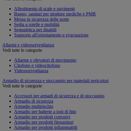
Allestimento di scale e pavimenti
Bagno, sanitari per strutture mediche e PMR
Messa in sicurezza delle porte
Sedia a rotelle e mobilità
Segnaletica per disabili
Supporto all'orientamento e evacuazione
Allarmi e videosorveglianza
Vedi tutte le categorie
Allarme e rilevatori di movimento
Citofono e videocitofono
Videosorveglianza
Armadio di sicurezza e stoccaggio per materiali pericolosi
Vedi tutte le categorie
Accessori per armadi di sicurezza e di stoccaggio
Armadio di sicurezza
Armadio multirischio
Armadio per batterie a ioni di litio
Armadio per prodotti corrosivi
Armadio per prodotti fitosanitari
Armadio per prodotti infiammabili