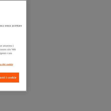
ua senza accettare
er attraverso i
l nostro sito Web
sigenze e una
ta consegna
ca dei cookie
utti i cookie