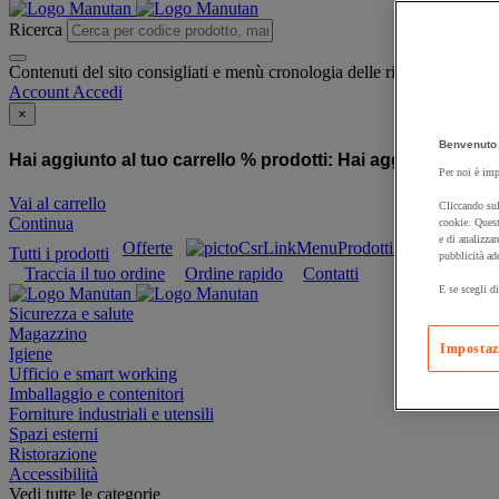
Ricerca
Contenuti del sito consigliati e menù cronologia delle ricerche
Account
Accedi
×
Benvenuto 
Hai aggiunto al tuo carrello % prodotti:
Hai aggiunto al tuo
Per noi è imp
Vai al carrello
Cliccando sul
Continua
cookie. Quest
e di analizzar
Offerte
Prodotti sostenibili
Tutti i prodotti
pubblicità ad
Traccia il tuo ordine
Ordine rapido
Contatti
E se scegli di
Sicurezza e salute
Magazzino
Impostaz
Igiene
Ufficio e smart working
Imballaggio e contenitori
Forniture industriali e utensili
Spazi esterni
Ristorazione
Accessibilità
Vedi tutte le categorie