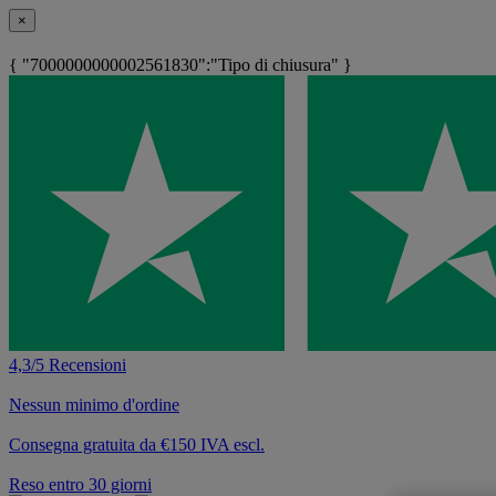
×
{ "7000000000002561830":"Tipo di chiusura" }
4,3/5 Recensioni
Nessun minimo d'ordine
Consegna gratuita da €150 IVA escl.
Reso entro 30 giorni