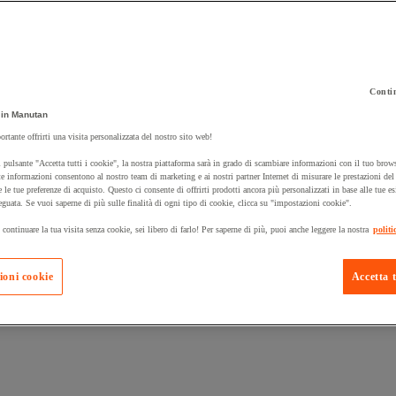
Contin
in Manutan
 carrello un prodotto:
ortante offrirti una visita personalizzata del nostro sito web!
 pulsante "Accetta tutti i cookie", la nostra piattaforma sarà in grado di scambiare informazioni con il tuo brows
e informazioni consentono al nostro team di marketing e ai nostri partner Internet di misurare le prestazioni de
e le tue preferenze di acquisto. Questo ci consente di offrirti prodotti ancora più personalizzati in base alle tue e
Prodotti in pron
Manutan Expert
eguata. Se vuoi saperne di più sulle finalità di ogni tipo di cookie, clicca su "impostazioni cookie".
 continuare la tua visita senza cookie, sei libero di farlo! Per saperne di più, puoi anche leggere la nostra
politi
ioni cookie
Accetta t