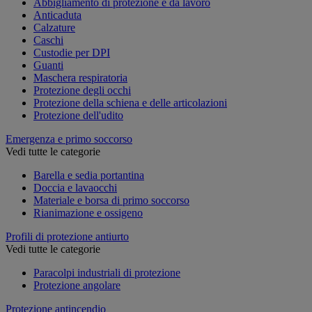
Abbigliamento di protezione e da lavoro
Anticaduta
Calzature
Caschi
Custodie per DPI
Guanti
Maschera respiratoria
Protezione degli occhi
Protezione della schiena e delle articolazioni
Protezione dell'udito
Emergenza e primo soccorso
Vedi tutte le categorie
Barella e sedia portantina
Doccia e lavaocchi
Materiale e borsa di primo soccorso
Rianimazione e ossigeno
Profili di protezione antiurto
Vedi tutte le categorie
Paracolpi industriali di protezione
Protezione angolare
Protezione antincendio