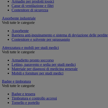
Armadio per prodotti tossici
Casse di ventilazione e filtri
Contenitore di sicurezza
Assorbente industriale
Vedi tutte le categorie
Assorbente
Barriera anti-inquinamento e sistema di deviazione delle perdite
Contenitore e solvente per sgrassaggio
Attrezzatura e mobili per studi medici
Vedi tutte le categorie
Armadietto pronto soccorso
Lettino, paravento e sedia per studi medici
Materiale per diagnosi di medicina generale
Mobili e forniture per studi medici
Badge e timbratura
Vedi tutte le categorie
Badge e tessera
Timbratura e controllo accessi
Tornello e portello