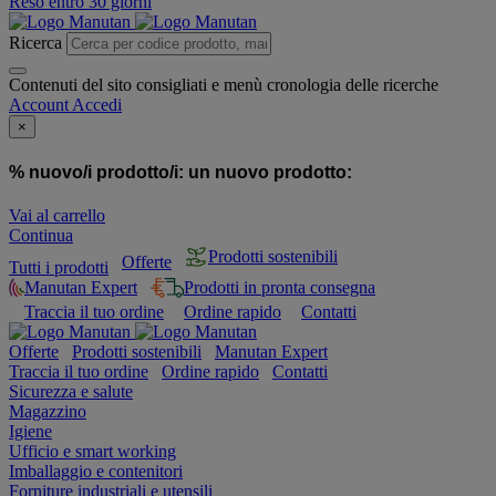
Reso entro 30 giorni
Ricerca
Contenuti del sito consigliati e menù cronologia delle ricerche
Account
Accedi
×
% nuovo/i prodotto/i:
un nuovo prodotto:
Vai al carrello
Continua
Prodotti sostenibili
Offerte
Tutti i prodotti
Manutan Expert
Prodotti in pronta consegna
Traccia il tuo ordine
Ordine rapido
Contatti
Offerte
Prodotti sostenibili
Manutan Expert
Traccia il tuo ordine
Ordine rapido
Contatti
Sicurezza e salute
Magazzino
Igiene
Ufficio e smart working
Imballaggio e contenitori
Forniture industriali e utensili