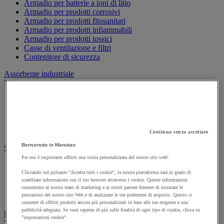
Armadio per batterie a ioni di litio
Armadio per prodotti corrosivi
Armadio per prodotti fitosanitari
Armadio per prodotti infiammabili
Armadio per prodotti tossici
Casse di ventilazione e filtri
Contenitore di sicurezza
Assorbente industriale
Vedi tutte le categorie
Assorbente
Barriera anti-inquinamento e sistema di deviazione delle
perdite
Contenitore e solvente per sgrassaggio
Continua senza accettare
Attrezzatura e mobili per studi medici
Benvenuto in Manutan
Vedi tutte le categorie
Per noi è importante offrirti una visita personalizzata del nostro sito web!
Armadietto pronto soccorso
Cliccando sul pulsante "Accetta tutti i cookie", la nostra piattaforma sarà in grado di
Lettino, paravento e sedia per studi medici
scambiare informazioni con il tuo browser attraverso i cookie. Queste informazioni
Materiale per diagnosi di medicina generale
consentono al nostro team di marketing e ai nostri partner Internet di misurare le
prestazioni del nostro sito Web e di analizzare le tue preferenze di acquisto. Questo ci
Mobili e forniture per studi medici
consente di offrirti prodotti ancora più personalizzati in base alle tue esigenze e una
pubblicità adeguata. Se vuoi saperne di più sulle finalità di ogni tipo di cookie, clicca su
Badge e timbratura
"impostazioni cookie".
Vedi tutte le categorie