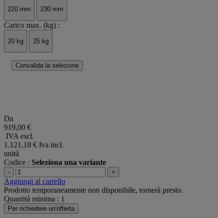
220 mm
230 mm
Carico max. (kg) :
20 kg
25 kg
Convalida la selezione
Da
919,00 €
IVA escl.
1.121,18 €
Iva incl.
unità
Codice :
Seleziona una variante
-
+
Aggiungi al carrello
Prodotto temporaneamente non disponibile, tornerà presto.
Quantità minima : 1
Per richiedere un'offerta