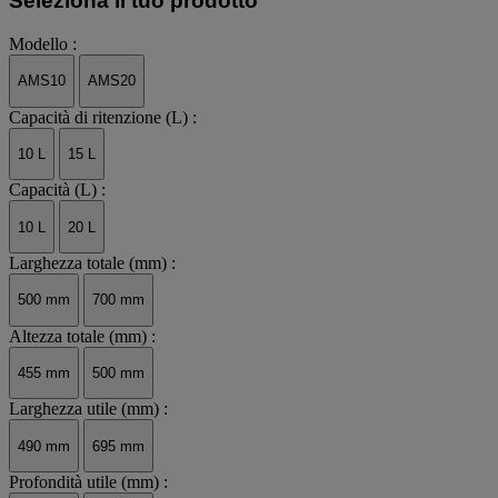
Seleziona il tuo prodotto
Modello :
AMS10
AMS20
Capacità di ritenzione (L) :
10 L
15 L
Capacità (L) :
10 L
20 L
Larghezza totale (mm) :
500 mm
700 mm
Altezza totale (mm) :
455 mm
500 mm
Larghezza utile (mm) :
490 mm
695 mm
Profondità utile (mm) :