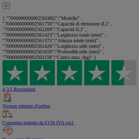
×
{ "7000000000002561882":"Modello" ,
"7000000000002561750":"Capacità di ritenzione (L)" ,
"7000000000002562269":"Capacità (L)" ,
"7000000000002561423":"Larghezza totale (mm)" ,
"7000000000002561371":"Altezza totale (mm)" ,
"7000000000002561426":"Larghezza utile (mm)" ,
"7000000000002561659":"Profondità utile (mm)" ,
"7000000000002561158":"Carico max. (kg)" }
4,3/5 Recensioni
Nessun minimo d'ordine
Consegna gratuita da €150 IVA escl.