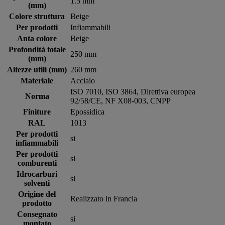
1.5 mm
(mm)
Colore struttura
Beige
Per prodotti
Infiammabili
Anta colore
Beige
Profondità totale
250 mm
(mm)
Altezze utili (mm)
260 mm
Materiale
Acciaio
ISO 7010, ISO 3864, Direttiva europea
Norma
92/58/CE, NF X08-003, CNPP
Finiture
Epossidica
RAL
1013
Per prodotti
si
infiammabili
Per prodotti
si
comburenti
Idrocarburi
si
solventi
Origine del
Realizzato in Francia
prodotto
Consegnato
si
montato