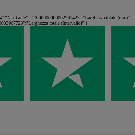
:"N. di ante" , "7000000000002561423":"Larghezza totale (mm)" , 
03967723":"Larghezza totale (Intervallo)" }