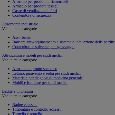
Armadio per prodotti infiammabili
Armadio per prodotti tossici
Casse di ventilazione e filtri
Contenitore di sicurezza
Assorbente industriale
Vedi tutte le categorie
Assorbente
Barriera anti-inquinamento e sistema di deviazione delle perdite
Contenitore e solvente per sgrassaggio
Attrezzatura e mobili per studi medici
Vedi tutte le categorie
Armadietto pronto soccorso
Lettino, paravento e sedia per studi medici
Materiale per diagnosi di medicina generale
Mobili e forniture per studi medici
Badge e timbratura
Vedi tutte le categorie
Badge e tessera
Timbratura e controllo accessi
Tornello e portello