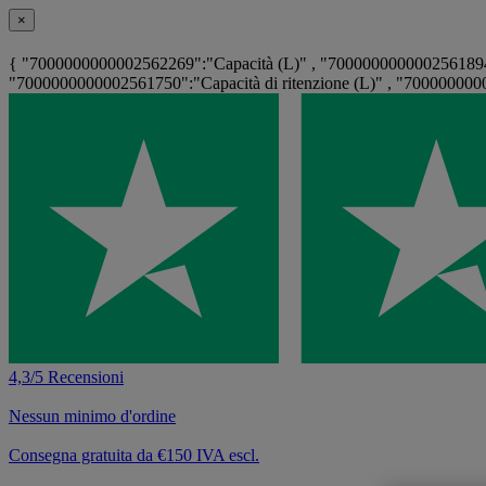
×
{ "7000000000002562269":"Capacità (L)" , "7000000000002561894"
"7000000000002561750":"Capacità di ritenzione (L)" , "70000000000
4,3/5 Recensioni
Nessun minimo d'ordine
Consegna gratuita da €150 IVA escl.