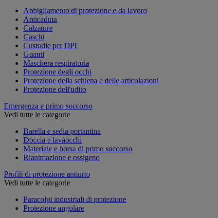
Abbigliamento di protezione e da lavoro
Anticaduta
Calzature
Caschi
Custodie per DPI
Guanti
Maschera respiratoria
Protezione degli occhi
Protezione della schiena e delle articolazioni
Protezione dell'udito
Emergenza e primo soccorso
Vedi tutte le categorie
Barella e sedia portantina
Doccia e lavaocchi
Materiale e borsa di primo soccorso
Rianimazione e ossigeno
Profili di protezione antiurto
Vedi tutte le categorie
Paracolpi industriali di protezione
Protezione angolare