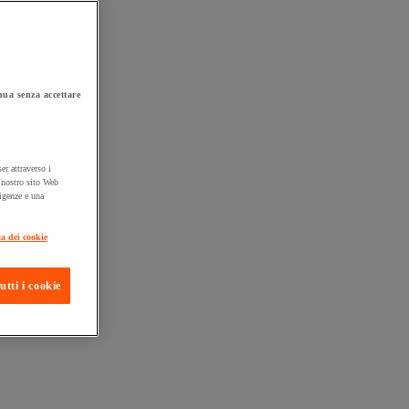
ua senza accettare
er attraverso i
l nostro sito Web
sigenze e una
ta consegna
ca dei cookie
utti i cookie