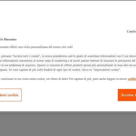
Contin
in Manutan
ortante offrirti una visita personalizzata del nostro sito web!
 carrello un prodotto:
 pulsante "Accetta tutti i cookie", la nostra piattaforma sarà in grado di scambiare informazioni con il tuo brows
e informazioni consentono al nostro team di marketing e ai nostri partner Internet di misurare le prestazioni de
e le tue preferenze di acquisto. Questo ci consente di offrirti prodotti ancora più personalizzati in base alle tue e
eguata. Se vuoi saperne di più sulle finalità di ogni tipo di cookie, clicca su "impostazioni cookie".
Prodotti in pron
Manutan Expert
 continuare la tua visita senza cookie, sei libero di farlo! Per saperne di più, puoi anche leggere la nostra
politi
ioni cookie
Accetta t