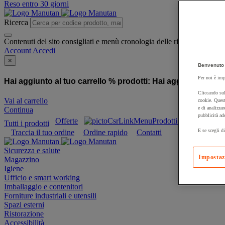
Reso entro 30 giorni
Ricerca
Contenuti del sito consigliati e menù cronologia delle ricerche
Account
Accedi
×
Benvenuto 
Per noi è imp
Hai aggiunto al tuo carrello % prodotti:
Hai aggiunto al tuo
Cliccando sul
Vai al carrello
cookie. Quest
e di analizzar
Continua
pubblicità ad
Offerte
Prodotti sostenibili
Tutti i prodotti
E se scegli di
Traccia il tuo ordine
Ordine rapido
Contatti
Sicurezza e salute
Impostaz
Magazzino
Igiene
Ufficio e smart working
Imballaggio e contenitori
Forniture industriali e utensili
Spazi esterni
Ristorazione
Accessibilità