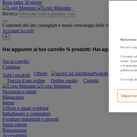
Reso entro 30 giorni
Ricerca
Contenuti del sito consigliati e menù cronologia delle ricerche
Account
Accedi
×
Benvenuto 
Per noi è imp
Hai aggiunto al tuo carrello % prodotti:
Hai aggiunto al tuo
Cliccando sul
Vai al carrello
cookie. Quest
e di analizzar
Continua
pubblicità ad
Offerte
Prodotti sostenibili
Tutti i prodotti
E se scegli di
Traccia il tuo ordine
Ordine rapido
Contatti
Sicurezza e salute
Impostaz
Magazzino
Igiene
Ufficio e smart working
Imballaggio e contenitori
Forniture industriali e utensili
Spazi esterni
Ristorazione
Accessibilità