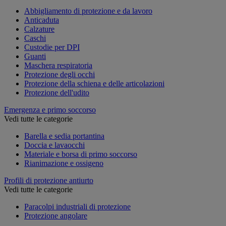
Abbigliamento di protezione e da lavoro
Anticaduta
Calzature
Caschi
Custodie per DPI
Guanti
Maschera respiratoria
Protezione degli occhi
Protezione della schiena e delle articolazioni
Protezione dell'udito
Emergenza e primo soccorso
Vedi tutte le categorie
Barella e sedia portantina
Doccia e lavaocchi
Materiale e borsa di primo soccorso
Rianimazione e ossigeno
Profili di protezione antiurto
Vedi tutte le categorie
Paracolpi industriali di protezione
Protezione angolare