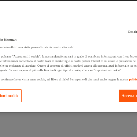
Contin
in Manutan
ortante offrirti una visita personalizzata del nostro sito web!
 carrello un prodotto:
 pulsante "Accetta tutti i cookie", la nostra piattaforma sarà in grado di scambiare informazioni con il tuo brows
e informazioni consentono al nostro team di marketing e ai nostri partner Internet di misurare le prestazioni de
e le tue preferenze di acquisto. Questo ci consente di offrirti prodotti ancora più personalizzati in base alle tue e
eguata. Se vuoi saperne di più sulle finalità di ogni tipo di cookie, clicca su "impostazioni cookie".
Prodotti in pron
Manutan Expert
 continuare la tua visita senza cookie, sei libero di farlo! Per saperne di più, puoi anche leggere la nostra
politi
ioni cookie
Accetta t