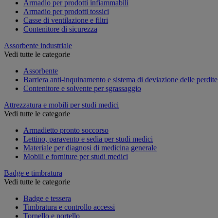
Armadio per prodotti infiammabili
Armadio per prodotti tossici
Casse di ventilazione e filtri
Contenitore di sicurezza
Assorbente industriale
Vedi tutte le categorie
Assorbente
Barriera anti-inquinamento e sistema di deviazione delle perdite
Contenitore e solvente per sgrassaggio
Attrezzatura e mobili per studi medici
Vedi tutte le categorie
Armadietto pronto soccorso
Lettino, paravento e sedia per studi medici
Materiale per diagnosi di medicina generale
Mobili e forniture per studi medici
Badge e timbratura
Vedi tutte le categorie
Badge e tessera
Timbratura e controllo accessi
Tornello e portello