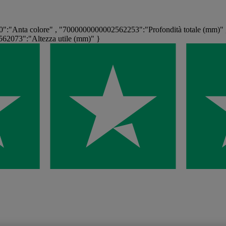
:"Anta colore" , "7000000000002562253":"Profondità totale (mm)" 
62073":"Altezza utile (mm)" }