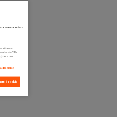
ua senza accettare
er attraverso i
l nostro sito Web
sigenze e una
ta consegna
ca dei cookie
utti i cookie