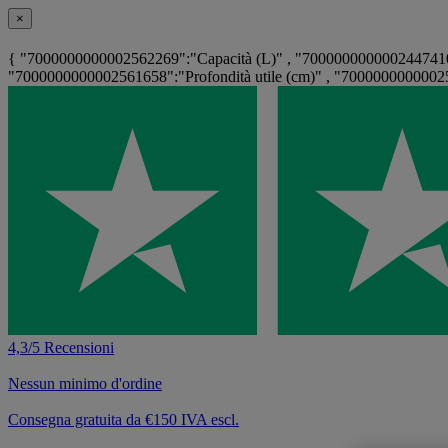
×
{ "7000000000002562269":"Capacità (L)" , "7000000000002447410"
"7000000000002561658":"Profondità utile (cm)" , "70000000000025
4,3/5 Recensioni
Nessun minimo d'ordine
Consegna gratuita da €150 IVA escl.