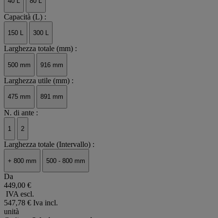
40 L
80 L
Capacità (L) :
150 L
300 L
Larghezza totale (mm) :
500 mm
916 mm
Larghezza utile (mm) :
475 mm
891 mm
N. di ante :
1
2
Larghezza totale (Intervallo) :
+ 800 mm
500 - 800 mm
Da
449,00 €
IVA escl.
547,78 €
Iva incl.
unità