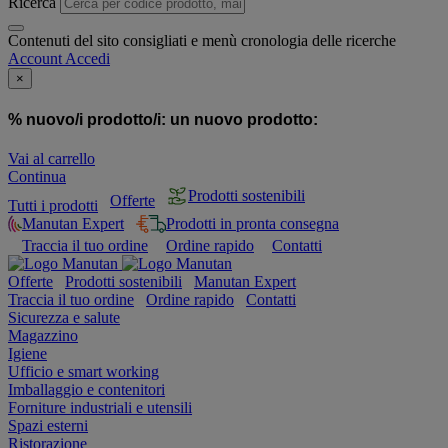
Ricerca
Contenuti del sito consigliati e menù cronologia delle ricerche
Account
Accedi
×
% nuovo/i prodotto/i:
un nuovo prodotto:
Vai al carrello
Continua
Prodotti sostenibili
Offerte
Tutti i prodotti
Manutan Expert
Prodotti in pronta consegna
Traccia il tuo ordine
Ordine rapido
Contatti
Offerte
Prodotti sostenibili
Manutan Expert
Traccia il tuo ordine
Ordine rapido
Contatti
Sicurezza e salute
Magazzino
Igiene
Ufficio e smart working
Imballaggio e contenitori
Forniture industriali e utensili
Spazi esterni
Ristorazione