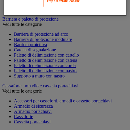
Impostazioni cookie
Timbratura e controllo accessi
Tornello e portello
Barriera e paletto di protezione
Vedi tutte le categorie
Barriera di protezione ad arco
Barriera di protezione modulare
Barriera protettiva
Catena di segnalazione
Paletto di delimitazione con cartello
Paletto di delimitazione con catena
Paletto di delimitazione con corda
Paletto di delimitazione con nastro
Supporto a muro con nastro
Cassaforte, armadio e cassetta portachiavi
Vedi tutte le categorie
Accessori per casseforti, armadi e cassette portachiavi
Armadio di sicurezza
Armadio portachiavi
Cassaforte
Cassetta portachiavi