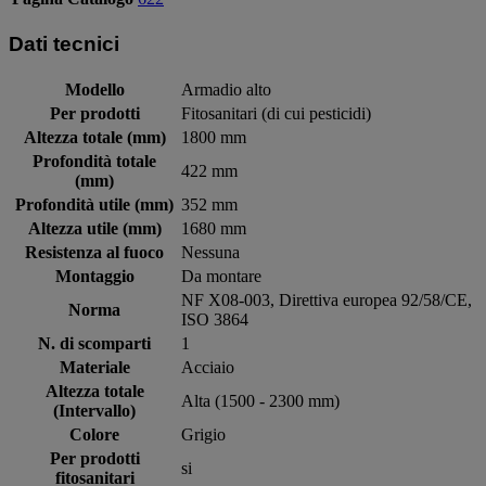
Dati tecnici
Modello
Armadio alto
Per prodotti
Fitosanitari (di cui pesticidi)
Altezza totale (mm)
1800 mm
Profondità totale
422 mm
(mm)
Profondità utile (mm)
352 mm
Altezza utile (mm)
1680 mm
Resistenza al fuoco
Nessuna
Montaggio
Da montare
NF X08-003, Direttiva europea 92/58/CE,
Norma
ISO 3864
N. di scomparti
1
Materiale
Acciaio
Altezza totale
Alta (1500 - 2300 mm)
(Intervallo)
Colore
Grigio
Per prodotti
si
fitosanitari