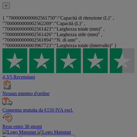
×
{ "7000000000002561750":"Capacità di ritenzione (L)" ,
"7000000000002562269":"Capacità (L)" ,
"7000000000002561423":"Larghezza totale (mm)" ,
"7000000000002561426":"Larghezza utile (mm)" ,
"7000000000002561894":"N. di ante" ,
"7000000000003967723":"Larghezza totale (Intervallo)" }
4,3/5 Recensioni
Nessun minimo d'ordine
Consegna gratuita da €150 IVA escl.
Reso entro 30 giorni