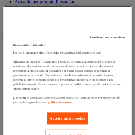
Armadio per prodotti fitosanitari
Armadio per prodotti infiammabili
Armadio per prodotti tossici
Casse di ventilazione e filtri
Contenitore di sicurezza
Assorbente industriale
Continua senza accettare
Vedi tutte le categorie
Benvenuto in Manutan
Assorbente
Per noi è importante offrirti una visita personalizzata del nostro sito web!
Barriera anti-inquinamento e sistema di deviazione delle
perdite
Cliccando sul pulsante "Accetta tutti i cookie", la nostra piattaforma sarà in grado di
Contenitore e solvente per sgrassaggio
scambiare informazioni con il tuo browser attraverso i cookie. Queste informazioni
consentono al nostro team di marketing e ai nostri partner Internet di misurare le
Attrezzatura e mobili per studi medici
prestazioni del nostro sito Web e di analizzare le tue preferenze di acquisto. Questo ci
consente di offrirti prodotti ancora più personalizzati in base alle tue esigenze e una
Vedi tutte le categorie
pubblicità adeguata. Se vuoi saperne di più sulle finalità di ogni tipo di cookie, clicca su
"impostazioni cookie".
Armadietto pronto soccorso
Lettino, paravento e sedia per studi medici
E se scegli di continuare la tua visita senza cookie, sei libero di farlo! Per saperne di più,
Materiale per diagnosi di medicina generale
puoi anche leggere la nostra
politica dei cookie
Mobili e forniture per studi medici
Badge e timbratura
Accetta tutti i cookie
Vedi tutte le categorie
Badge e tessera