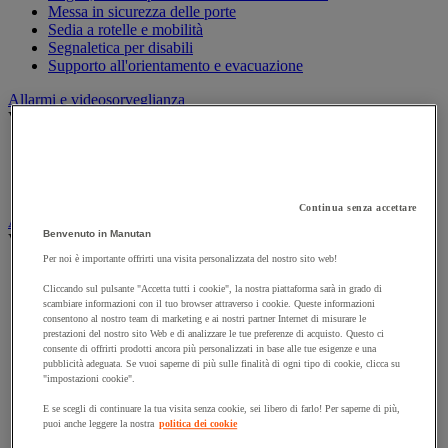
Messa in sicurezza delle porte
Sedia a rotelle e mobilità
Segnaletica per disabili
Supporto all'orientamento e evacuazione
Allarmi e videosorveglianza
Vedi tutte le categorie
Allarme e rilevatori di movimento
Citofono e videocitofono
Videosorveglianza
Continua senza accettare
Armadio di sicurezza e stoccaggio per materiali pericolosi
Benvenuto in Manutan
Vedi tutte le categorie
Per noi è importante offrirti una visita personalizzata del nostro sito web!
Accessori per armadi di sicurezza e di stoccaggio
Armadio di sicurezza
Cliccando sul pulsante "Accetta tutti i cookie", la nostra piattaforma sarà in grado di
scambiare informazioni con il tuo browser attraverso i cookie. Queste informazioni
Armadio multirischio
consentono al nostro team di marketing e ai nostri partner Internet di misurare le
Armadio per batterie a ioni di litio
prestazioni del nostro sito Web e di analizzare le tue preferenze di acquisto. Questo ci
Armadio per prodotti corrosivi
consente di offrirti prodotti ancora più personalizzati in base alle tue esigenze e una
Armadio per prodotti fitosanitari
pubblicità adeguata. Se vuoi saperne di più sulle finalità di ogni tipo di cookie, clicca su
Armadio per prodotti infiammabili
"impostazioni cookie".
Armadio per prodotti tossici
E se scegli di continuare la tua visita senza cookie, sei libero di farlo! Per saperne di più,
Casse di ventilazione e filtri
puoi anche leggere la nostra
politica dei cookie
Contenitore di sicurezza