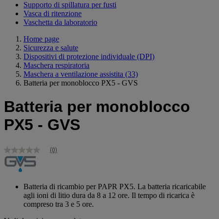
Supporto di spillatura per fusti
Vasca di ritenzione
Vaschetta da laboratorio
Home page
Sicurezza e salute
Dispositivi di protezione individuale (DPI)
Maschera respiratoria
Maschera a ventilazione assistita
(33)
Batteria per monoblocco PX5 - GVS
Batteria per monoblocco
PX5 - GVS
(0)
Nessuna
valutazione
Stesso
link
alla
Batteria di ricambio per PAPR PX5. La batteria ricaricabile
pagina.
agli ioni di litio dura da 8 a 12 ore. Il tempo di ricarica è
compreso tra 3 e 5 ore.