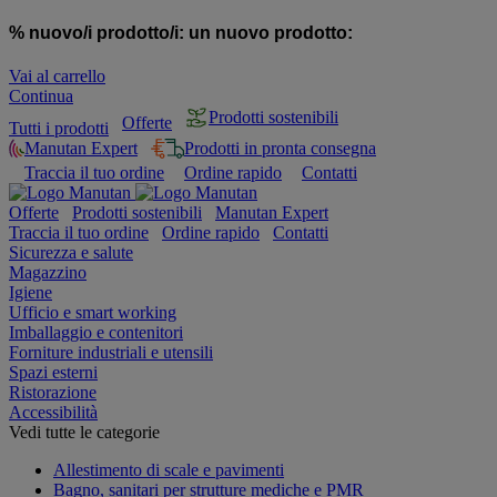
% nuovo/i prodotto/i:
un nuovo prodotto:
Vai al carrello
Continua
Prodotti sostenibili
Offerte
Tutti i prodotti
Manutan Expert
Prodotti in pronta consegna
Traccia il tuo ordine
Ordine rapido
Contatti
Offerte
Prodotti sostenibili
Manutan Expert
Traccia il tuo ordine
Ordine rapido
Contatti
Sicurezza e salute
Magazzino
Igiene
Ufficio e smart working
Imballaggio e contenitori
Forniture industriali e utensili
Spazi esterni
Ristorazione
Accessibilità
Vedi tutte le categorie
Allestimento di scale e pavimenti
Bagno, sanitari per strutture mediche e PMR