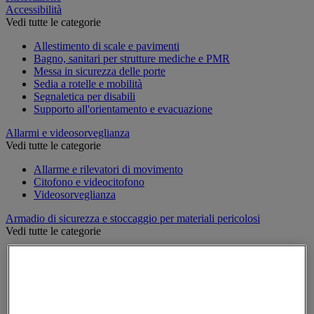
Accessibilità
Vedi tutte le categorie
Allestimento di scale e pavimenti
Bagno, sanitari per strutture mediche e PMR
Messa in sicurezza delle porte
Sedia a rotelle e mobilità
Segnaletica per disabili
Supporto all'orientamento e evacuazione
Allarmi e videosorveglianza
Vedi tutte le categorie
Allarme e rilevatori di movimento
Citofono e videocitofono
Videosorveglianza
Armadio di sicurezza e stoccaggio per materiali pericolosi
Vedi tutte le categorie
Accessori per armadi di sicurezza e di stoccaggio
Armadio di sicurezza
Armadio multirischio
Armadio per batterie a ioni di litio
Armadio per prodotti corrosivi