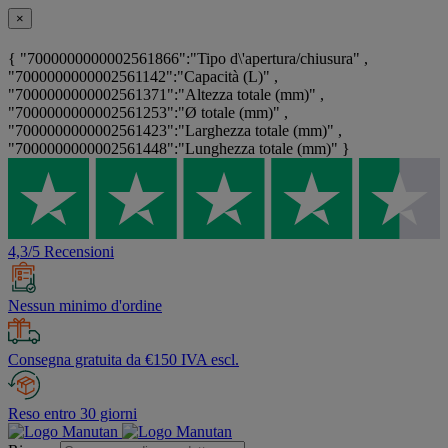
×
{ "7000000000002561866":"Tipo d\'apertura/chiusura" ,
"7000000000002561142":"Capacità (L)" ,
"7000000000002561371":"Altezza totale (mm)" ,
"7000000000002561253":"Ø totale (mm)" ,
"7000000000002561423":"Larghezza totale (mm)" ,
"7000000000002561448":"Lunghezza totale (mm)" }
4,3/5 Recensioni
Nessun minimo d'ordine
Consegna gratuita da €150 IVA escl.
Reso entro 30 giorni