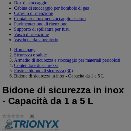
Box di stoccaggio
Cabina di stoccaggio per bombole di gas
Carrello di ritenzione
Container e box per stoccaggio esterno
Pavimentazione di ritenzione
Supporto di spillatura per fusti
Vasca di ritenzione
Vaschetta da laboratorio
Home page
Sicurezza e salute
Armadio di sicurezza e stoccaggio per materiali pericolosi
Contenitore di sicurezza
Fusto e bidone di sicurezza
(30)
Bidone di sicurezza in inox - Capacità da 1 a 5 L
Bidone di sicurezza in inox
- Capacità da 1 a 5 L
(0)
Nessuna
valutazione
Stesso