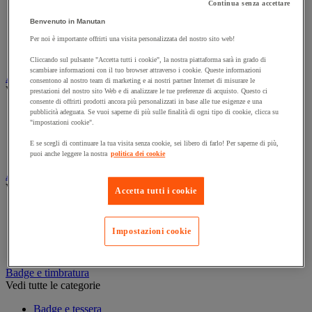
Armadio per prodotti fitosanitari
Continua senza accettare
Armadio per prodotti infiammabili
Benvenuto in Manutan
Armadio per prodotti tossici
Per noi è importante offrirti una visita personalizzata del nostro sito web!
Casse di ventilazione e filtri
Contenitore di sicurezza
Cliccando sul pulsante "Accetta tutti i cookie", la nostra piattaforma sarà in grado di
scambiare informazioni con il tuo browser attraverso i cookie. Queste informazioni
Assorbente industriale
consentono al nostro team di marketing e ai nostri partner Internet di misurare le
Vedi tutte le categorie
prestazioni del nostro sito Web e di analizzare le tue preferenze di acquisto. Questo ci
consente di offrirti prodotti ancora più personalizzati in base alle tue esigenze e una
pubblicità adeguata. Se vuoi saperne di più sulle finalità di ogni tipo di cookie, clicca su
Assorbente
"impostazioni cookie".
Barriera anti-inquinamento e sistema di deviazione delle
perdite
E se scegli di continuare la tua visita senza cookie, sei libero di farlo! Per saperne di più,
Contenitore e solvente per sgrassaggio
puoi anche leggere la nostra
politica dei cookie
Attrezzatura e mobili per studi medici
Vedi tutte le categorie
Accetta tutti i cookie
Armadietto pronto soccorso
Lettino, paravento e sedia per studi medici
Impostazioni cookie
Materiale per diagnosi di medicina generale
Mobili e forniture per studi medici
Badge e timbratura
Vedi tutte le categorie
Badge e tessera