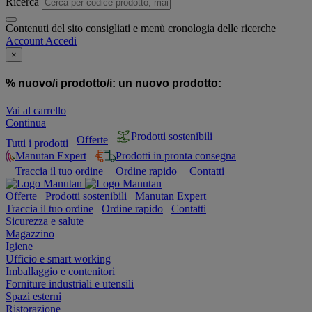
Ricerca
Contenuti del sito consigliati e menù cronologia delle ricerche
Account
Accedi
×
% nuovo/i prodotto/i:
un nuovo prodotto:
Vai al carrello
Continua
Prodotti sostenibili
Offerte
Tutti i prodotti
Manutan Expert
Prodotti in pronta consegna
Traccia il tuo ordine
Ordine rapido
Contatti
Offerte
Prodotti sostenibili
Manutan Expert
Traccia il tuo ordine
Ordine rapido
Contatti
Sicurezza e salute
Magazzino
Igiene
Ufficio e smart working
Imballaggio e contenitori
Forniture industriali e utensili
Spazi esterni
Ristorazione