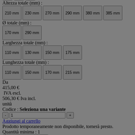
Altezza totale (mm) :
210 mm
230 mm
270 mm
290 mm
380 mm
385 mm
Ø totale (mm) :
170 mm
290 mm
Larghezza totale (mm) :
110 mm
130 mm
150 mm
175 mm
Lunghezza totale (mm) :
110 mm
150 mm
170 mm
215 mm
Da
415,00 €
IVA escl.
506,30 €
Iva incl.
unità
Codice :
Seleziona una variante
-
+
Aggiungi al carrello
Prodotto temporaneamente non disponibile, tornerà presto.
Quantità minima : 1