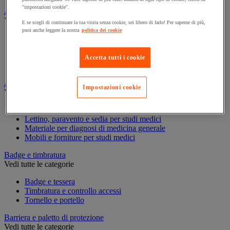
"impostazioni cookie".
Assorbente industriale
Vedi tutte le categorie
E se scegli di continuare la tua visita senza cookie, sei libero di farlo! Per saperne di più,
puoi anche leggere la nostra
politica dei cookie
Assorbente
Barriera anti-inquinamento e sistema di deviazione delle
perdite
Accetta tutti i cookie
Contenitore e solvente per sgrassaggio
Attrezzatura e mobili per studi medici
Impostazioni cookie
Vedi tutte le categorie
Armadietto pronto soccorso
Lettino, paravento e sedia per studi medici
Materiale per diagnosi di medicina generale
Mobili e forniture per studi medici
Badge e timbratura
Vedi tutte le categorie
Badge e tessera
Timbratura e controllo accessi
Tornello e portello
Barriera e paletto di protezione
Vedi tutte le categorie