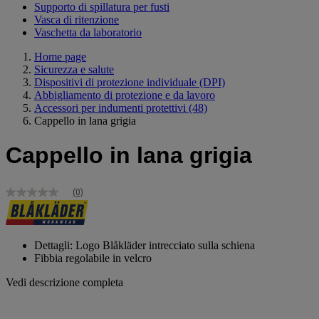
Supporto di spillatura per fusti
Vasca di ritenzione
Vaschetta da laboratorio
Home page
Sicurezza e salute
Dispositivi di protezione individuale (DPI)
Abbigliamento di protezione e da lavoro
Accessori per indumenti protettivi
(48)
Cappello in lana grigia
Cappello in lana grigia
(0)
Nessuna
valutazione
Stesso
link
alla
Dettagli: Logo Blåkläder intrecciato sulla schiena
pagina.
Fibbia regolabile in velcro
Vedi descrizione completa