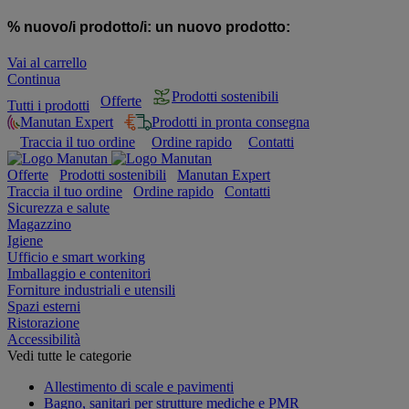
% nuovo/i prodotto/i:
un nuovo prodotto:
Vai al carrello
Continua
Prodotti sostenibili
Offerte
Tutti i prodotti
Manutan Expert
Prodotti in pronta consegna
Traccia il tuo ordine
Ordine rapido
Contatti
Offerte
Prodotti sostenibili
Manutan Expert
Traccia il tuo ordine
Ordine rapido
Contatti
Sicurezza e salute
Magazzino
Igiene
Ufficio e smart working
Imballaggio e contenitori
Forniture industriali e utensili
Spazi esterni
Ristorazione
Accessibilità
Vedi tutte le categorie
Allestimento di scale e pavimenti
Bagno, sanitari per strutture mediche e PMR