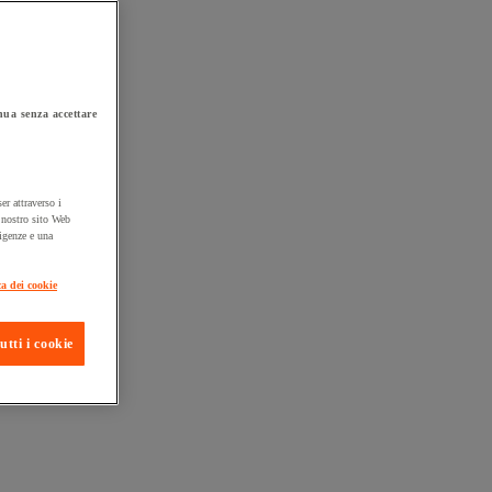
ua senza accettare
er attraverso i
l nostro sito Web
sigenze e una
ta consegna
ca dei cookie
utti i cookie