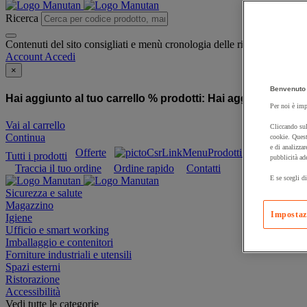
Ricerca
Contenuti del sito consigliati e menù cronologia delle ricerche
Account
Accedi
×
Benvenuto 
Hai aggiunto al tuo carrello % prodotti:
Hai aggiunto al tuo
Per noi è imp
Vai al carrello
Cliccando sul
Continua
cookie. Quest
e di analizzar
Offerte
Prodotti sostenibili
Tutti i prodotti
pubblicità ad
Traccia il tuo ordine
Ordine rapido
Contatti
E se scegli di
Sicurezza e salute
Magazzino
Impostaz
Igiene
Ufficio e smart working
Imballaggio e contenitori
Forniture industriali e utensili
Spazi esterni
Ristorazione
Accessibilità
Vedi tutte le categorie