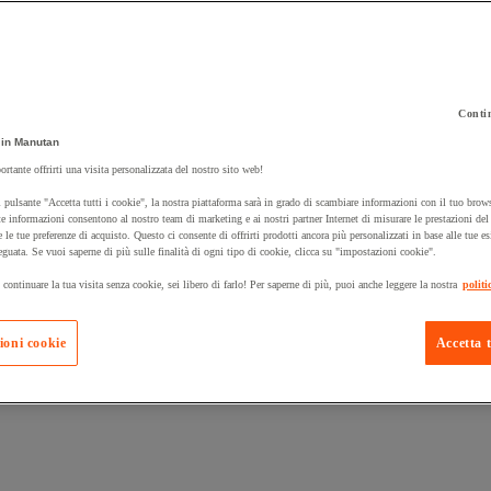
Contin
in Manutan
 carrello un prodotto:
ortante offrirti una visita personalizzata del nostro sito web!
 pulsante "Accetta tutti i cookie", la nostra piattaforma sarà in grado di scambiare informazioni con il tuo brows
e informazioni consentono al nostro team di marketing e ai nostri partner Internet di misurare le prestazioni de
e le tue preferenze di acquisto. Questo ci consente di offrirti prodotti ancora più personalizzati in base alle tue e
Prodotti in pron
Manutan Expert
eguata. Se vuoi saperne di più sulle finalità di ogni tipo di cookie, clicca su "impostazioni cookie".
 continuare la tua visita senza cookie, sei libero di farlo! Per saperne di più, puoi anche leggere la nostra
politi
ioni cookie
Accetta t