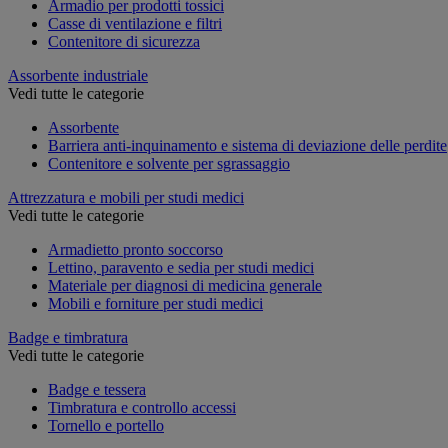
Armadio per prodotti tossici
Casse di ventilazione e filtri
Contenitore di sicurezza
Assorbente industriale
Vedi tutte le categorie
Assorbente
Barriera anti-inquinamento e sistema di deviazione delle perdite
Contenitore e solvente per sgrassaggio
Attrezzatura e mobili per studi medici
Vedi tutte le categorie
Armadietto pronto soccorso
Lettino, paravento e sedia per studi medici
Materiale per diagnosi di medicina generale
Mobili e forniture per studi medici
Badge e timbratura
Vedi tutte le categorie
Badge e tessera
Timbratura e controllo accessi
Tornello e portello