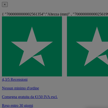
×
{ "7000000000002561354":"Altezza (mm)" , "700000000000256199
4,3/5 Recensioni
Nessun minimo d'ordine
Consegna gratuita da €150 IVA escl.
Reso entro 30 giorni