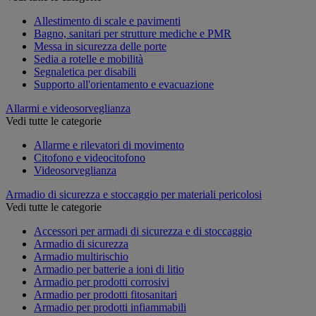
Allestimento di scale e pavimenti
Bagno, sanitari per strutture mediche e PMR
Messa in sicurezza delle porte
Sedia a rotelle e mobilità
Segnaletica per disabili
Supporto all'orientamento e evacuazione
Allarmi e videosorveglianza
Vedi tutte le categorie
Allarme e rilevatori di movimento
Citofono e videocitofono
Videosorveglianza
Armadio di sicurezza e stoccaggio per materiali pericolosi
Vedi tutte le categorie
Accessori per armadi di sicurezza e di stoccaggio
Armadio di sicurezza
Armadio multirischio
Armadio per batterie a ioni di litio
Armadio per prodotti corrosivi
Armadio per prodotti fitosanitari
Armadio per prodotti infiammabili