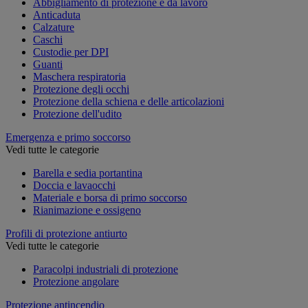
Abbigliamento di protezione e da lavoro
Anticaduta
Calzature
Caschi
Custodie per DPI
Guanti
Maschera respiratoria
Protezione degli occhi
Protezione della schiena e delle articolazioni
Protezione dell'udito
Emergenza e primo soccorso
Vedi tutte le categorie
Barella e sedia portantina
Doccia e lavaocchi
Materiale e borsa di primo soccorso
Rianimazione e ossigeno
Profili di protezione antiurto
Vedi tutte le categorie
Paracolpi industriali di protezione
Protezione angolare
Protezione antincendio