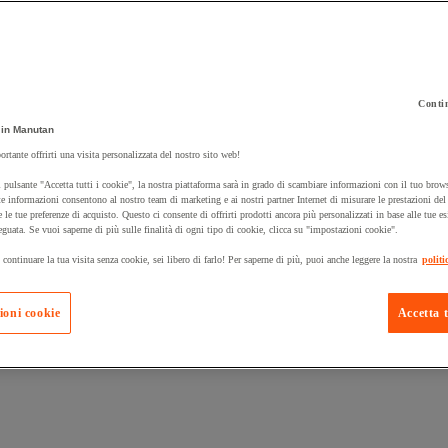
Contin
in Manutan
 carrello un prodotto:
ortante offrirti una visita personalizzata del nostro sito web!
 pulsante "Accetta tutti i cookie", la nostra piattaforma sarà in grado di scambiare informazioni con il tuo brows
e informazioni consentono al nostro team di marketing e ai nostri partner Internet di misurare le prestazioni de
e le tue preferenze di acquisto. Questo ci consente di offrirti prodotti ancora più personalizzati in base alle tue e
Prodotti in pron
Manutan Expert
eguata. Se vuoi saperne di più sulle finalità di ogni tipo di cookie, clicca su "impostazioni cookie".
 continuare la tua visita senza cookie, sei libero di farlo! Per saperne di più, puoi anche leggere la nostra
politi
ioni cookie
Accetta t