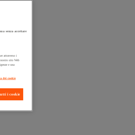
ua senza accettare
er attraverso i
l nostro sito Web
sigenze e una
ta consegna
ca dei cookie
utti i cookie