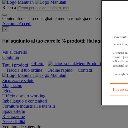
Ricerca
Contenuti del sito consigliati e menù cronologia delle ricerche
Account
Accedi
×
Benvenuto 
Hai aggiunto al tuo carrello % prodotti:
Hai aggiunto al tuo
Per noi è imp
Vai al carrello
Cliccando sul
Continua
cookie. Quest
e di analizzar
Offerte
Prodotti sostenibili
Tutti i prodotti
pubblicità ad
Traccia il tuo ordine
Ordine rapido
Contatti
E se scegli di
Sicurezza e salute
Magazzino
Impostaz
Igiene
Ufficio e smart working
Imballaggio e contenitori
Forniture industriali e utensili
Spazi esterni
Ristorazione
Accessibilità
Vedi tutte le categorie