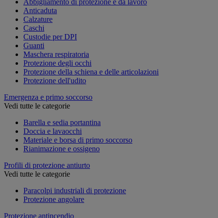
Abbigliamento di protezione e da lavoro
Anticaduta
Calzature
Caschi
Custodie per DPI
Guanti
Maschera respiratoria
Protezione degli occhi
Protezione della schiena e delle articolazioni
Protezione dell'udito
Emergenza e primo soccorso
Vedi tutte le categorie
Barella e sedia portantina
Doccia e lavaocchi
Materiale e borsa di primo soccorso
Rianimazione e ossigeno
Profili di protezione antiurto
Vedi tutte le categorie
Paracolpi industriali di protezione
Protezione angolare
Protezione antincendio