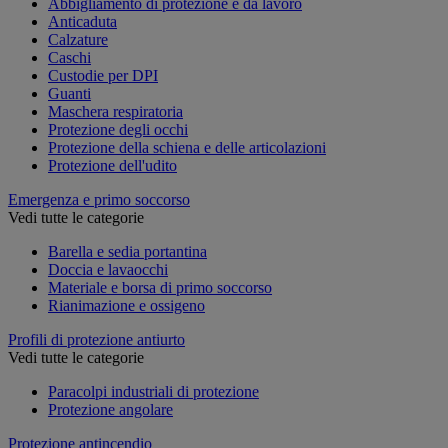
Abbigliamento di protezione e da lavoro
Anticaduta
Calzature
Caschi
Custodie per DPI
Guanti
Maschera respiratoria
Protezione degli occhi
Protezione della schiena e delle articolazioni
Protezione dell'udito
Emergenza e primo soccorso
Vedi tutte le categorie
Barella e sedia portantina
Doccia e lavaocchi
Materiale e borsa di primo soccorso
Rianimazione e ossigeno
Profili di protezione antiurto
Vedi tutte le categorie
Paracolpi industriali di protezione
Protezione angolare
Protezione antincendio