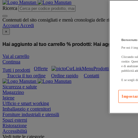
Ricerca
Contenuti del sito consigliati e menù cronologia delle ricerche
Account
Accedi
×
Benvenuto 
Hai aggiunto al tuo carrello % prodotti:
Hai aggiunto al tuo
Per noi è imp
Vai al carrello
Cliccando sul
Continua
cookie. Quest
e di analizzar
Offerte
Prodotti sostenibili
Tutti i prodotti
pubblicità ad
Traccia il tuo ordine
Ordine rapido
Contatti
E se scegli di
Sicurezza e salute
Magazzino
Impostaz
Igiene
Ufficio e smart working
Imballaggio e contenitori
Forniture industriali e utensili
Spazi esterni
Ristorazione
Accessibilità
Vedi tutte le categorie