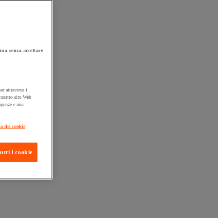
ua senza accettare
er attraverso i
l nostro sito Web
sigenze e una
ta consegna
ca dei cookie
utti i cookie