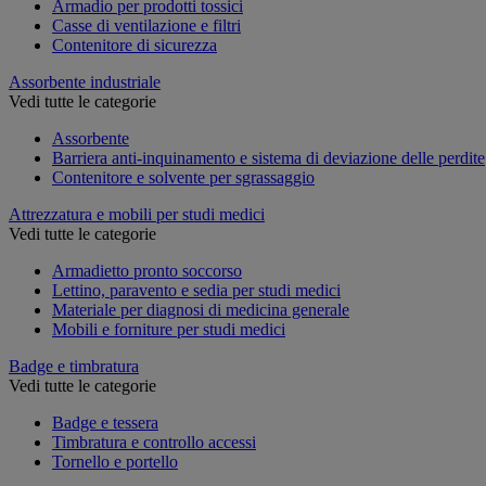
Armadio per prodotti tossici
Casse di ventilazione e filtri
Contenitore di sicurezza
Assorbente industriale
Vedi tutte le categorie
Assorbente
Barriera anti-inquinamento e sistema di deviazione delle perdite
Contenitore e solvente per sgrassaggio
Attrezzatura e mobili per studi medici
Vedi tutte le categorie
Armadietto pronto soccorso
Lettino, paravento e sedia per studi medici
Materiale per diagnosi di medicina generale
Mobili e forniture per studi medici
Badge e timbratura
Vedi tutte le categorie
Badge e tessera
Timbratura e controllo accessi
Tornello e portello