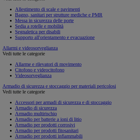
Allestimento di scale e pavimenti
Bagno, sanitari per strutture mediche e PMR
Messa in sicurezza delle porte
Sedia a rotelle e mobilità
Segnaletica per disabili
Supporto all'orientamento e evacuazione
Allarmi e videosorveglianza
Vedi tutte le categorie
Allarme e rilevatori di movimento
Citofono e videocitofono
Videosorveglianza
Armadio di sicurezza e stoccaggio per materiali pericolosi
Vedi tutte le categorie
Accessori per armadi di sicurezza e di stoccaggio
Armadio di sicurezza
Armadio multirischio
Armadio per batterie a ioni di litio
Armadio per prodotti corrosivi
Armadio per prodotti fitosanitari
Armadio per prodotti infiammabili