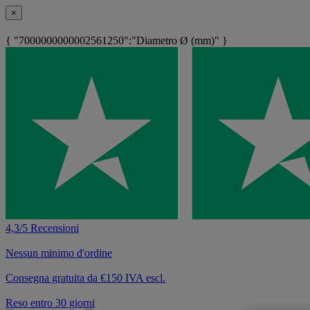
×
{ "7000000000002561250":"Diametro Ø (mm)" }
4,3/5 Recensioni
Nessun minimo d'ordine
Consegna gratuita da €150 IVA escl.
Reso entro 30 giorni