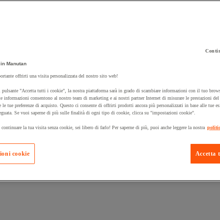
Contin
in Manutan
 carrello un prodotto:
ortante offrirti una visita personalizzata del nostro sito web!
 pulsante "Accetta tutti i cookie", la nostra piattaforma sarà in grado di scambiare informazioni con il tuo brows
e informazioni consentono al nostro team di marketing e ai nostri partner Internet di misurare le prestazioni de
e le tue preferenze di acquisto. Questo ci consente di offrirti prodotti ancora più personalizzati in base alle tue e
Prodotti in pron
Manutan Expert
eguata. Se vuoi saperne di più sulle finalità di ogni tipo di cookie, clicca su "impostazioni cookie".
 continuare la tua visita senza cookie, sei libero di farlo! Per saperne di più, puoi anche leggere la nostra
politi
ioni cookie
Accetta t