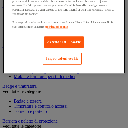
prestazioni del nostro sito Web e di analizzare le tue preferenze di acquisto. Questo ci
Assorbente industriale
consente di offrirti prodotti ancora più personalizzati in base alle tue esigenze e una
pubblicità adeguata. Se vuoi saperne di più sulle finalità di ogni tipo di cookie, clicca su
Vedi tutte le categorie
"impostazioni cookie".
Assorbente
E se scegli di continuare la tua visita senza cookie, sei libero di farlo! Per saperne di più,
Barriera anti-inquinamento e sistema di deviazione delle
puoi anche leggere la nostra
politica dei cookie
perdite
Contenitore e solvente per sgrassaggio
Accetta tutti i cookie
Attrezzatura e mobili per studi medici
Vedi tutte le categorie
Impostazioni cookie
Armadietto pronto soccorso
Lettino, paravento e sedia per studi medici
Materiale per diagnosi di medicina generale
Mobili e forniture per studi medici
Badge e timbratura
Vedi tutte le categorie
Badge e tessera
Timbratura e controllo accessi
Tornello e portello
Barriera e paletto di protezione
Vedi tutte le categorie