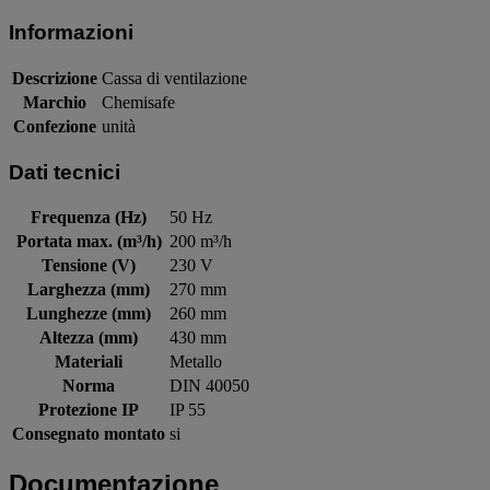
Informazioni
Descrizione
Cassa di ventilazione
Marchio
Chemisafe
Confezione
unità
Dati tecnici
Frequenza (Hz)
50 Hz
Portata max. (m³/h)
200 m³/h
Tensione (V)
230 V
Larghezza (mm)
270 mm
Lunghezze (mm)
260 mm
Altezza (mm)
430 mm
Materiali
Metallo
Norma
DIN 40050
Protezione IP
IP 55
Consegnato montato
si
Documentazione