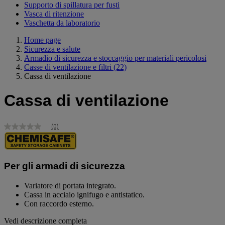
Supporto di spillatura per fusti
Vasca di ritenzione
Vaschetta da laboratorio
Home page
Sicurezza e salute
Armadio di sicurezza e stoccaggio per materiali pericolosi
Casse di ventilazione e filtri
(22)
Cassa di ventilazione
Cassa di ventilazione
(0)
Nessuna
valutazione
Stesso
link
alla
Per gli armadi di sicurezza
pagina.
Variatore di portata integrato.
Cassa in acciaio ignifugo e antistatico.
Con raccordo esterno.
Vedi descrizione completa