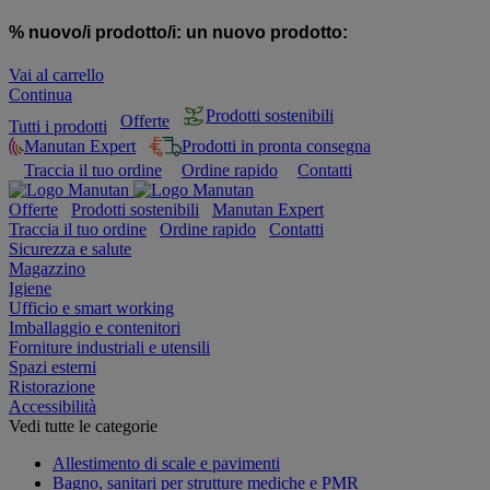
% nuovo/i prodotto/i:
un nuovo prodotto:
Vai al carrello
Continua
Prodotti sostenibili
Offerte
Tutti i prodotti
Manutan Expert
Prodotti in pronta consegna
Traccia il tuo ordine
Ordine rapido
Contatti
Offerte
Prodotti sostenibili
Manutan Expert
Traccia il tuo ordine
Ordine rapido
Contatti
Sicurezza e salute
Magazzino
Igiene
Ufficio e smart working
Imballaggio e contenitori
Forniture industriali e utensili
Spazi esterni
Ristorazione
Accessibilità
Vedi tutte le categorie
Allestimento di scale e pavimenti
Bagno, sanitari per strutture mediche e PMR