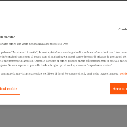
Contin
 carrello un prodotto:
in Manutan
ortante offrirti una visita personalizzata del nostro sito web!
 pulsante "Accetta tutti i cookie", la nostra piattaforma sarà in grado di scambiare informazioni con il tuo brows
Prodotti in pron
e informazioni consentono al nostro team di marketing e ai nostri partner Internet di misurare le prestazioni de
Manutan Expert
e le tue preferenze di acquisto. Questo ci consente di offrirti prodotti ancora più personalizzati in base alle tue e
eguata. Se vuoi saperne di più sulle finalità di ogni tipo di cookie, clicca su "impostazioni cookie".
 continuare la tua visita senza cookie, sei libero di farlo! Per saperne di più, puoi anche leggere la nostra
politi
ioni cookie
Accetta t