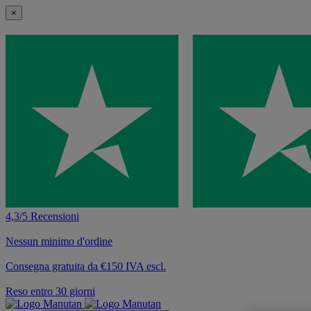
×
4,3/5 Recensioni
Nessun minimo d'ordine
Consegna gratuita da €150 IVA escl.
Reso entro 30 giorni