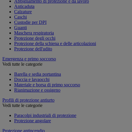
Abbigliamento di protezione e da lavoro
Anticaduta
Calzature
Caschi
Custodie per DPI
Guanti
Maschera respiratoria
Protezione degli occhi
Protezione della schiena e delle articolazioni
Protezione dell'udito
Emergenza e primo soccorso
Vedi tutte le categorie
Barella e sedia portantina
Doccia e lavaocchi
Materiale e borsa di primo soccorso
Rianimazione e ossigeno
Profili di protezione antiurto
Vedi tutte le categorie
Paracolpi industriali di protezione
Protezione angolare
Protezione antincendio