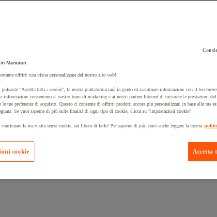
Contin
in Manutan
 carrello un prodotto:
ortante offrirti una visita personalizzata del nostro sito web!
 pulsante "Accetta tutti i cookie", la nostra piattaforma sarà in grado di scambiare informazioni con il tuo brows
e informazioni consentono al nostro team di marketing e ai nostri partner Internet di misurare le prestazioni de
e le tue preferenze di acquisto. Questo ci consente di offrirti prodotti ancora più personalizzati in base alle tue e
Prodotti in pron
Manutan Expert
eguata. Se vuoi saperne di più sulle finalità di ogni tipo di cookie, clicca su "impostazioni cookie".
 continuare la tua visita senza cookie, sei libero di farlo! Per saperne di più, puoi anche leggere la nostra
politi
ioni cookie
Accetta t