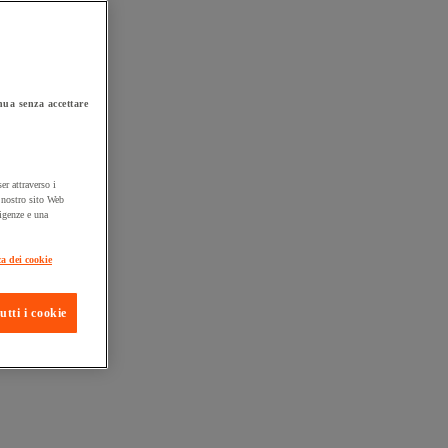
ua senza accettare
er attraverso i
l nostro sito Web
sigenze e una
ta consegna
ca dei cookie
utti i cookie