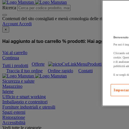
Ricerca
Contenuti del sito consigliati e menù cronologia delle ricerche
Account
Accedi
×
Benvenuto 
Hai aggiunto al tuo carrello % prodotti:
Hai aggiunto al tuo
Per noi è imp
Vai al carrello
Cliccando sul
Continua
cookie. Quest
e di analizzar
Offerte
Prodotti sostenibili
Tutti i prodotti
pubblicità ad
Traccia il tuo ordine
Ordine rapido
Contatti
E se scegli di
Sicurezza e salute
Magazzino
Impostaz
Igiene
Ufficio e smart working
Imballaggio e contenitori
Forniture industriali e utensili
Spazi esterni
Ristorazione
Accessibilità
Vedi tutte le categorie