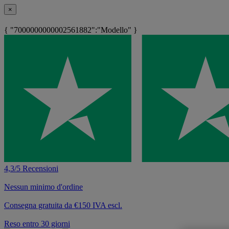
×
{ "7000000000002561882":"Modello" }
4,3/5 Recensioni
Nessun minimo d'ordine
Consegna gratuita da €150 IVA escl.
Reso entro 30 giorni