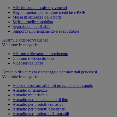
Allestimento di scale e pavimenti
Bagno, sanitari per strutture mediche e PMR
Messa in sicurezza delle porte
Sedia a rotelle e mobilità
Segnaletica per disabili
Supporto all'orientamento e evacuazione
Allarmi e videosorveglianza
Vedi tutte le categorie
Allarme e rilevatori di movimento
Citofono e videocitofono
Videosorveglianza
Armadio di sicurezza e stoccaggio per materiali pericolosi
Vedi tutte le categorie
Accessori per armadi di sicurezza e di stoccaggio
Armadio di sicurezza
Armadio multirischio
Armadio per batterie a ioni di litio
Armadio per prodotti corrosivi
Armadio per prodotti fitosanitari
Armadio per prodotti infiammabili