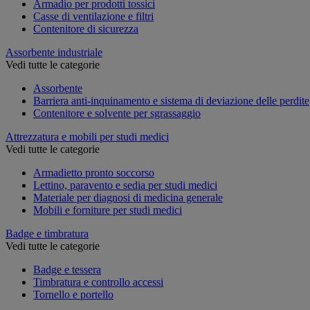
Armadio per prodotti tossici
Casse di ventilazione e filtri
Contenitore di sicurezza
Assorbente industriale
Vedi tutte le categorie
Assorbente
Barriera anti-inquinamento e sistema di deviazione delle perdite
Contenitore e solvente per sgrassaggio
Attrezzatura e mobili per studi medici
Vedi tutte le categorie
Armadietto pronto soccorso
Lettino, paravento e sedia per studi medici
Materiale per diagnosi di medicina generale
Mobili e forniture per studi medici
Badge e timbratura
Vedi tutte le categorie
Badge e tessera
Timbratura e controllo accessi
Tornello e portello