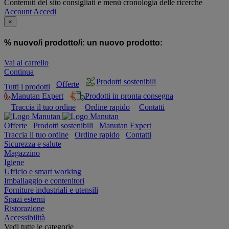
Contenuti del sito consigliati e menù cronologia delle ricerche
Account
Accedi
×
% nuovo/i prodotto/i:
un nuovo prodotto:
Vai al carrello
Continua
Prodotti sostenibili
Offerte
Tutti i prodotti
Manutan Expert
Prodotti in pronta consegna
Traccia il tuo ordine
Ordine rapido
Contatti
Offerte
Prodotti sostenibili
Manutan Expert
Traccia il tuo ordine
Ordine rapido
Contatti
Sicurezza e salute
Magazzino
Igiene
Ufficio e smart working
Imballaggio e contenitori
Forniture industriali e utensili
Spazi esterni
Ristorazione
Accessibilità
Vedi tutte le categorie