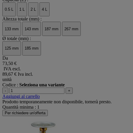
0.5 L
1 L
2 L
4 L
Altezza totale (mm) :
133 mm
143 mm
187 mm
267 mm
Ø totale (mm) :
125 mm
185 mm
Da
73,50 €
IVA escl.
89,67 €
Iva incl.
unità
Codice :
Seleziona una variante
-
+
Aggiungi al carrello
Prodotto temporaneamente non disponibile, tornerà presto.
Quantità minima : 1
Per richiedere un'offerta