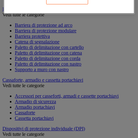
Barriera e paletto di protezione
Vedi tutte le categorie
Barriera di protezione ad arco
Barriera di protezione modulare
Barriera protettiva
Catena di segnalazione
Paletto di delimitazione con cartello
Paletto di delimitazione con catena
Paletto di delimitazione con corda
Paletto di delimitazione con nastro
Supporto a muro con nastro
Cassaforte, armadio e cassetta portachiavi
Vedi tutte le categorie
Accessori per casseforti, armadi e cassette portachiavi
Armadio di sicurezza
Armadio portachiavi
Cassaforte
Cassetta portachiavi
Dispositivi di protezione individuale (DPI)
Vedi tutte le categorie