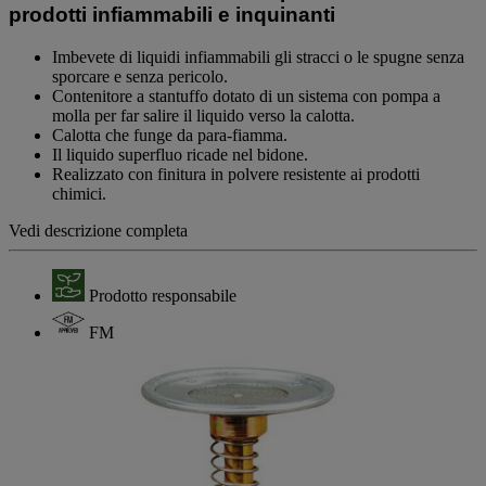
prodotti infiammabili e inquinanti
di
valutazione
medio.
Imbevete di liquidi infiammabili gli stracci o le spugne senza
Read
sporcare e senza pericolo.
a
Contenitore a stantuffo dotato di un sistema con pompa a
Review.
molla per far salire il liquido verso la calotta.
Stesso
Calotta che funge da para-fiamma.
link
Il liquido superfluo ricade nel bidone.
alla
pagina.
Realizzato con finitura in polvere resistente ai prodotti
chimici.
Vedi descrizione completa
Prodotto responsabile
FM