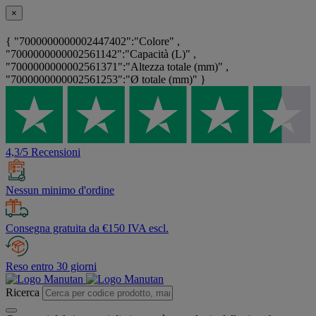
×
{ "7000000000002447402":"Colore" ,
"7000000000002561142":"Capacità (L)" ,
"7000000000002561371":"Altezza totale (mm)" ,
"7000000000002561253":"Ø totale (mm)" }
4,3/5 Recensioni
Nessun minimo d'ordine
Consegna gratuita da €150 IVA escl.
Reso entro 30 giorni
Ricerca