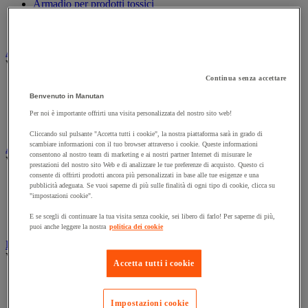
Armadio per prodotti tossici
Casse di ventilazione e filtri
Contenitore di sicurezza
Assorbente industriale
Vedi tutte le categorie
Continua senza accettare
Assorbente
Benvenuto in Manutan
Barriera anti-inquinamento e sistema di deviazione delle
perdite
Per noi è importante offrirti una visita personalizzata del nostro sito web!
Contenitore e solvente per sgrassaggio
Cliccando sul pulsante "Accetta tutti i cookie", la nostra piattaforma sarà in grado di
scambiare informazioni con il tuo browser attraverso i cookie. Queste informazioni
Attrezzatura e mobili per studi medici
consentono al nostro team di marketing e ai nostri partner Internet di misurare le
Vedi tutte le categorie
prestazioni del nostro sito Web e di analizzare le tue preferenze di acquisto. Questo ci
consente di offrirti prodotti ancora più personalizzati in base alle tue esigenze e una
Armadietto pronto soccorso
pubblicità adeguata. Se vuoi saperne di più sulle finalità di ogni tipo di cookie, clicca su
Lettino, paravento e sedia per studi medici
"impostazioni cookie".
Materiale per diagnosi di medicina generale
E se scegli di continuare la tua visita senza cookie, sei libero di farlo! Per saperne di più,
Mobili e forniture per studi medici
puoi anche leggere la nostra
politica dei cookie
Badge e timbratura
Vedi tutte le categorie
Accetta tutti i cookie
Badge e tessera
Timbratura e controllo accessi
Impostazioni cookie
Tornello e portello