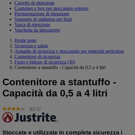
Carrello di ritenzione
Container e box per stoccaggio esterno
Pavimentazione di ritenzione
Supporto di spillatura per fusti
Vasca di ritenzione
Vaschetta da laboratorio
Home page
Sicurezza e salute
Armadio di sicurezza e stoccaggio per materiali pericolosi
Contenitore di sicurezza
Fusto e bidone di sicurezza
(30)
Contenitore a stantuffo - Capacità da 0,5 a 4 litri
Contenitore a stantuffo -
Capacità da 0,5 a 4 litri
4.0
(1)
4.0
stelle
su
5
,
Stoccate e utilizzate in completa sicurezza i
valore