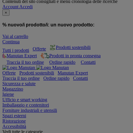
Contenuti del sito consigliati e menù cronologia delle ricerche
Account
Accedi
×
% nuovo/i prodotto/i:
un nuovo prodotto:
Vai al carrello
Continua
Prodotti sostenibili
Offerte
Tutti i prodotti
Manutan Expert
Prodotti in pronta consegna
Traccia il tuo ordine
Ordine rapido
Contatti
Offerte
Prodotti sostenibili
Manutan Expert
Traccia il tuo ordine
Ordine rapido
Contatti
Sicurezza e salute
Magazzino
Igiene
Ufficio e smart working
Imballaggio e contenitori
Forniture industriali e utensili
Spazi esterni
Ristorazione
Accessibilità
Vedi tutte le categorie