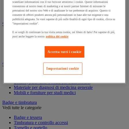
Armadio per prodotti tossici
scambiare informazioni con il tuo browser attraverso i cookie. Queste informazioni
Casse di ventilazione e filtri
consentono al nostro team di marketing e ai nostri partner Internet di misurare le
prestazioni del nostro sito Web e di analizzare le tue preferenze di acquisto. Questo ci
Contenitore di sicurezza
consente di offrirti prodotti ancora più personalizzati in base alle tue esigenze e una
pubblicità adeguata. Se vuoi saperne di più sulle finalità di ogni tipo di cookie, clicca su
Assorbente industriale
"impostazioni cookie".
Vedi tutte le categorie
E se scegli di continuare la tua visita senza cookie, sei libero di farlo! Per saperne di più,
Assorbente
puoi anche leggere la nostra
politica dei cookie
Barriera anti-inquinamento e sistema di deviazione delle
perdite
Contenitore e solvente per sgrassaggio
Accetta tutti i cookie
Attrezzatura e mobili per studi medici
Vedi tutte le categorie
Impostazioni cookie
Armadietto pronto soccorso
Lettino, paravento e sedia per studi medici
Materiale per diagnosi di medicina generale
Mobili e forniture per studi medici
Badge e timbratura
Vedi tutte le categorie
Badge e tessera
Timbratura e controllo accessi
Tornello e portello