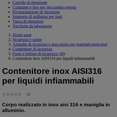
Carrello di ritenzione
Container e box per stoccaggio esterno
Pavimentazione di ritenzione
Supporto di spillatura per fusti
Vasca di ritenzione
Vaschetta da laboratorio
Home page
Sicurezza e salute
Armadio di sicurezza e stoccaggio per materiali pericolosi
Contenitore di sicurezza
Fusto e bidone di sicurezza
(30)
Contenitore inox AISI316 per liquidi infiammabili
Contenitore inox AISI316
per liquidi infiammabili
(0)
Nessuna
valutazione
Corpo realizzato in inox aisi 316 e maniglia in
Stesso
link
alluminio.
alla
pagina.