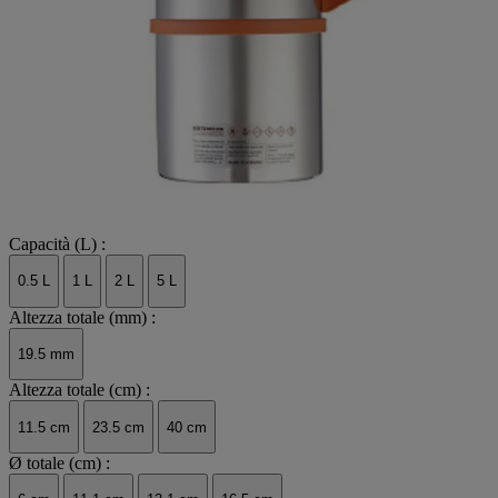
Capacità (L) :
0.5 L
1 L
2 L
5 L
Altezza totale (mm) :
19.5 mm
Altezza totale (cm) :
11.5 cm
23.5 cm
40 cm
Ø totale (cm) :