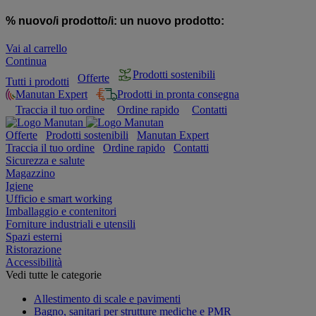
% nuovo/i prodotto/i:
un nuovo prodotto:
Vai al carrello
Continua
Prodotti sostenibili
Offerte
Tutti i prodotti
Manutan Expert
Prodotti in pronta consegna
Traccia il tuo ordine
Ordine rapido
Contatti
Offerte
Prodotti sostenibili
Manutan Expert
Traccia il tuo ordine
Ordine rapido
Contatti
Sicurezza e salute
Magazzino
Igiene
Ufficio e smart working
Imballaggio e contenitori
Forniture industriali e utensili
Spazi esterni
Ristorazione
Accessibilità
Vedi tutte le categorie
Allestimento di scale e pavimenti
Bagno, sanitari per strutture mediche e PMR