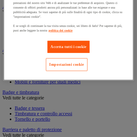
prestazioni del nostro sito Web e di analizzare le tue preferenze di acquisto. Questo ci
Assorbente industriale
consente di offrirti prodotti ancora più personalizzati in base alle tue esigenze e una
Vedi tutte le categorie
pubblicità adeguata. Se vuoi saperne di più sulle finalità di ogni tipo di cookie, clicca su
"impostazioni cookie".
Assorbente
E se scegli di continuare la tua visita senza cookie, sei libero di farlo! Per saperne di più,
Barriera anti-inquinamento e sistema di deviazione delle
puoi anche leggere la nostra
politica dei cookie
perdite
Contenitore e solvente per sgrassaggio
Accetta tutti i cookie
Attrezzatura e mobili per studi medici
Vedi tutte le categorie
Impostazioni cookie
Armadietto pronto soccorso
Lettino, paravento e sedia per studi medici
Materiale per diagnosi di medicina generale
Mobili e forniture per studi medici
Badge e timbratura
Vedi tutte le categorie
Badge e tessera
Timbratura e controllo accessi
Tornello e portello
Barriera e paletto di protezione
Vedi tutte le categorie