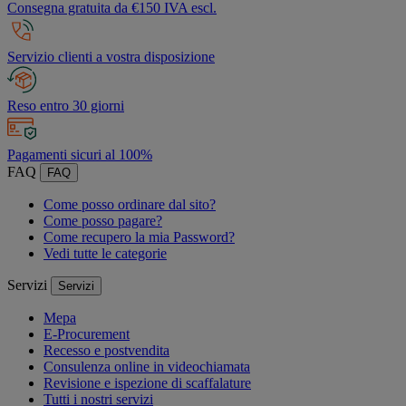
Consegna gratuita da €150 IVA escl.
Servizio clienti a vostra disposizione
Reso entro 30 giorni
Pagamenti sicuri al 100%
FAQ
FAQ
Come posso ordinare dal sito?
Come posso pagare?
Come recupero la mia Password?
Vedi tutte le categorie
Servizi
Servizi
Mepa
E-Procurement
Recesso e postvendita
Consulenza online in videochiamata
Revisione e ispezione di scaffalature
Tutti i nostri servizi