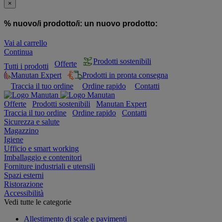
×
% nuovo/i prodotto/i:
un nuovo prodotto:
Vai al carrello
Continua
Prodotti sostenibili
Offerte
Tutti i prodotti
Manutan Expert
Prodotti in pronta consegna
Traccia il tuo ordine
Ordine rapido
Contatti
Offerte
Prodotti sostenibili
Manutan Expert
Traccia il tuo ordine
Ordine rapido
Contatti
Sicurezza e salute
Magazzino
Igiene
Ufficio e smart working
Imballaggio e contenitori
Forniture industriali e utensili
Spazi esterni
Ristorazione
Accessibilità
Vedi tutte le categorie
Allestimento di scale e pavimenti