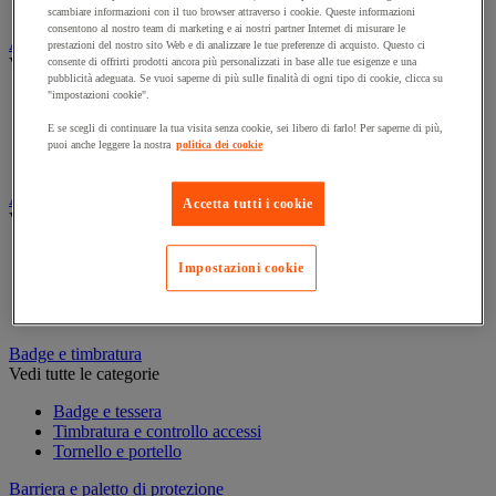
Contenitore di sicurezza
scambiare informazioni con il tuo browser attraverso i cookie. Queste informazioni
consentono al nostro team di marketing e ai nostri partner Internet di misurare le
Assorbente industriale
prestazioni del nostro sito Web e di analizzare le tue preferenze di acquisto. Questo ci
Vedi tutte le categorie
consente di offrirti prodotti ancora più personalizzati in base alle tue esigenze e una
pubblicità adeguata. Se vuoi saperne di più sulle finalità di ogni tipo di cookie, clicca su
"impostazioni cookie".
Assorbente
Barriera anti-inquinamento e sistema di deviazione delle
E se scegli di continuare la tua visita senza cookie, sei libero di farlo! Per saperne di più,
perdite
puoi anche leggere la nostra
politica dei cookie
Contenitore e solvente per sgrassaggio
Attrezzatura e mobili per studi medici
Accetta tutti i cookie
Vedi tutte le categorie
Armadietto pronto soccorso
Impostazioni cookie
Lettino, paravento e sedia per studi medici
Materiale per diagnosi di medicina generale
Mobili e forniture per studi medici
Badge e timbratura
Vedi tutte le categorie
Badge e tessera
Timbratura e controllo accessi
Tornello e portello
Barriera e paletto di protezione