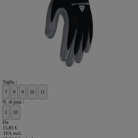
Taglia :
7
8
9
10
11
N. di paia :
1
10
Da
15,85 €
IVA escl.