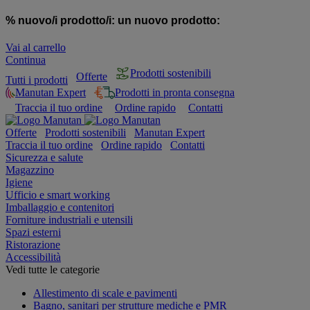
% nuovo/i prodotto/i:
un nuovo prodotto:
Vai al carrello
Continua
Prodotti sostenibili
Offerte
Tutti i prodotti
Manutan Expert
Prodotti in pronta consegna
Traccia il tuo ordine
Ordine rapido
Contatti
Offerte
Prodotti sostenibili
Manutan Expert
Traccia il tuo ordine
Ordine rapido
Contatti
Sicurezza e salute
Magazzino
Igiene
Ufficio e smart working
Imballaggio e contenitori
Forniture industriali e utensili
Spazi esterni
Ristorazione
Accessibilità
Vedi tutte le categorie
Allestimento di scale e pavimenti
Bagno, sanitari per strutture mediche e PMR