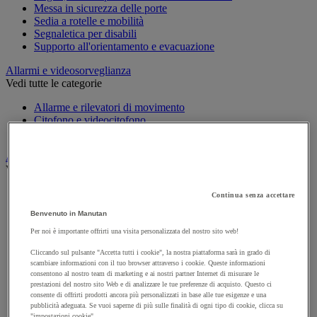
Messa in sicurezza delle porte
Sedia a rotelle e mobilità
Segnaletica per disabili
Supporto all'orientamento e evacuazione
Allarmi e videosorveglianza
Vedi tutte le categorie
Allarme e rilevatori di movimento
Citofono e videocitofono
Videosorveglianza
Armadio di sicurezza e stoccaggio per materiali pericolosi
Vedi tutte le categorie
Accessori per armadi di sicurezza e di stoccaggio
Continua senza accettare
Armadio di sicurezza
Benvenuto in Manutan
Armadio multirischio
Armadio per batterie a ioni di litio
Per noi è importante offrirti una visita personalizzata del nostro sito web!
Armadio per prodotti corrosivi
Cliccando sul pulsante "Accetta tutti i cookie", la nostra piattaforma sarà in grado di
Armadio per prodotti fitosanitari
scambiare informazioni con il tuo browser attraverso i cookie. Queste informazioni
Armadio per prodotti infiammabili
consentono al nostro team di marketing e ai nostri partner Internet di misurare le
Armadio per prodotti tossici
prestazioni del nostro sito Web e di analizzare le tue preferenze di acquisto. Questo ci
Casse di ventilazione e filtri
consente di offrirti prodotti ancora più personalizzati in base alle tue esigenze e una
pubblicità adeguata. Se vuoi saperne di più sulle finalità di ogni tipo di cookie, clicca su
Contenitore di sicurezza
"impostazioni cookie".