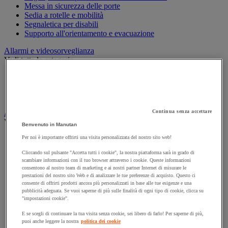
Messa in sicurezza delle porte
Sedia a rotelle e mobilità
Segnaletica per disabili
Supporto all'orientamento e evacuazione
Allarmi e videosorveglianza
Vedi tutte le categorie
Allarme e rilevatori di movimento
Citofono e videocitofono
Videosorveglianza
Armadio di sicurezza e stoccaggio per materiali pericolosi
Continua senza accettare
Vedi tutte le categorie
Benvenuto in Manutan
Per noi è importante offrirti una visita personalizzata del nostro sito web!
Accessori per armadi di sicurezza e di stoccaggio
Armadio di sicurezza
Cliccando sul pulsante "Accetta tutti i cookie", la nostra piattaforma sarà in grado di
Armadio multirischio
scambiare informazioni con il tuo browser attraverso i cookie. Queste informazioni
Armadio per batterie a ioni di litio
consentono al nostro team di marketing e ai nostri partner Internet di misurare le
Armadio per prodotti corrosivi
prestazioni del nostro sito Web e di analizzare le tue preferenze di acquisto. Questo ci
consente di offrirti prodotti ancora più personalizzati in base alle tue esigenze e una
Armadio per prodotti fitosanitari
pubblicità adeguata. Se vuoi saperne di più sulle finalità di ogni tipo di cookie, clicca su
Armadio per prodotti infiammabili
"impostazioni cookie".
Armadio per prodotti tossici
Casse di ventilazione e filtri
E se scegli di continuare la tua visita senza cookie, sei libero di farlo! Per saperne di più,
Contenitore di sicurezza
puoi anche leggere la nostra
politica dei cookie