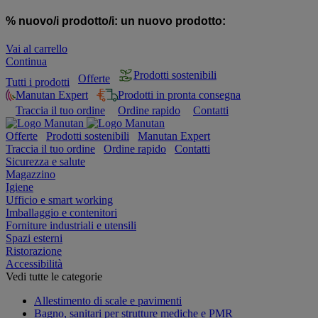
% nuovo/i prodotto/i:
un nuovo prodotto:
Vai al carrello
Continua
Prodotti sostenibili
Offerte
Tutti i prodotti
Manutan Expert
Prodotti in pronta consegna
Traccia il tuo ordine
Ordine rapido
Contatti
Offerte
Prodotti sostenibili
Manutan Expert
Traccia il tuo ordine
Ordine rapido
Contatti
Sicurezza e salute
Magazzino
Igiene
Ufficio e smart working
Imballaggio e contenitori
Forniture industriali e utensili
Spazi esterni
Ristorazione
Accessibilità
Vedi tutte le categorie
Allestimento di scale e pavimenti
Bagno, sanitari per strutture mediche e PMR