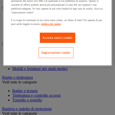
prestazioni del nostro sito Web e di analizzare le tue preferenze di acquisto. Questo ci
Assorbente industriale
consente di offrirti prodotti ancora più personalizzati in base alle tue esigenze e una
pubblicità adeguata. Se vuoi saperne di più sulle finalità di ogni tipo di cookie, clicca su
Vedi tutte le categorie
"impostazioni cookie".
Assorbente
E se scegli di continuare la tua visita senza cookie, sei libero di farlo! Per saperne di più,
Barriera anti-inquinamento e sistema di deviazione delle
puoi anche leggere la nostra
politica dei cookie
perdite
Contenitore e solvente per sgrassaggio
Accetta tutti i cookie
Attrezzatura e mobili per studi medici
Vedi tutte le categorie
Impostazioni cookie
Armadietto pronto soccorso
Lettino, paravento e sedia per studi medici
Materiale per diagnosi di medicina generale
Mobili e forniture per studi medici
Badge e timbratura
Vedi tutte le categorie
Badge e tessera
Timbratura e controllo accessi
Tornello e portello
Barriera e paletto di protezione
Vedi tutte le categorie