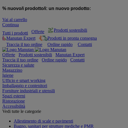
% nuovo/i prodotto/i:
un nuovo prodotto:
Vai al carrello
Continua
Prodotti sostenibili
Offerte
Tutti i prodotti
Manutan Expert
Prodotti in pronta consegna
Traccia il tuo ordine
Ordine rapido
Contatti
Offerte
Prodotti sostenibili
Manutan Expert
Traccia il tuo ordine
Ordine rapido
Contatti
Sicurezza e salute
Magazzino
Igiene
Ufficio e smart working
Imballaggio e contenitori
Forniture industriali e utensili
Spazi esterni
Ristorazione
Accessibilità
Vedi tutte le categorie
Allestimento di scale e pavimenti
Bagno, sanitari per strutture mediche e PMR