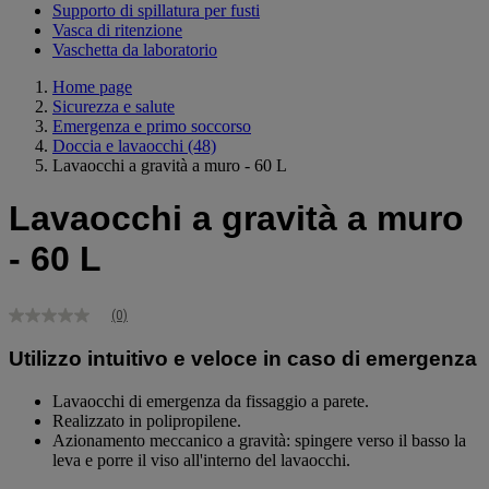
Supporto di spillatura per fusti
Vasca di ritenzione
Vaschetta da laboratorio
Home page
Sicurezza e salute
Emergenza e primo soccorso
Doccia e lavaocchi
(48)
Lavaocchi a gravità a muro - 60 L
Lavaocchi a gravità a muro
- 60 L
(0)
Nessuna
valutazione
Utilizzo intuitivo e veloce in caso di emergenza
Stesso
link
alla
Lavaocchi di emergenza da fissaggio a parete.
pagina.
Realizzato in polipropilene.
Azionamento meccanico a gravità: spingere verso il basso la
leva e porre il viso all'interno del lavaocchi.