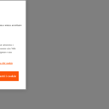
ua senza accettare
er attraverso i
l nostro sito Web
sigenze e una
ta consegna
ca dei cookie
utti i cookie