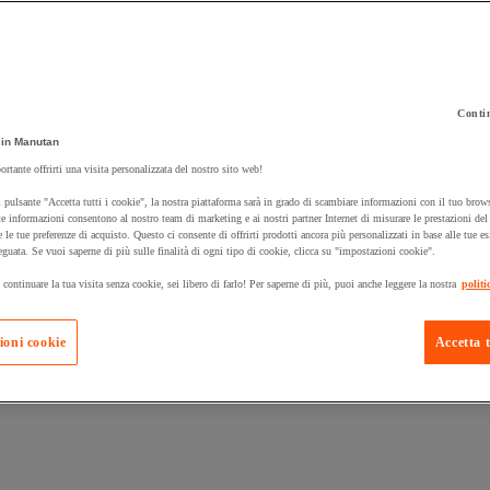
Contin
in Manutan
ortante offrirti una visita personalizzata del nostro sito web!
 carrello un prodotto:
 pulsante "Accetta tutti i cookie", la nostra piattaforma sarà in grado di scambiare informazioni con il tuo brows
e informazioni consentono al nostro team di marketing e ai nostri partner Internet di misurare le prestazioni de
e le tue preferenze di acquisto. Questo ci consente di offrirti prodotti ancora più personalizzati in base alle tue e
eguata. Se vuoi saperne di più sulle finalità di ogni tipo di cookie, clicca su "impostazioni cookie".
Prodotti in pron
Manutan Expert
 continuare la tua visita senza cookie, sei libero di farlo! Per saperne di più, puoi anche leggere la nostra
politi
ioni cookie
Accetta t