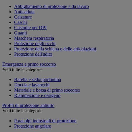
Abbigliamento di protezione e da lavoro
Anticaduta
Calzature
Caschi
Custodie per DPI
Guanti
Maschera respiratoria
Protezione degli occhi
Protezione della schiena e delle articolazioni
Protezione dell'udito
Emergenza e primo soccorso
Vedi tutte le categorie
Barella e sedia portantina
Doccia e lavaocchi
Materiale e borsa di primo soccorso
Rianimazione e ossigeno
Profili di protezione antiurto
Vedi tutte le categorie
Paracolpi industriali di protezione
Protezione angolare