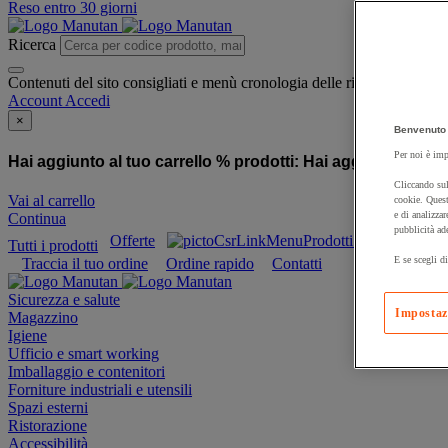
Reso entro 30 giorni
Ricerca
Contenuti del sito consigliati e menù cronologia delle ricerche
Account
Accedi
×
Benvenuto 
Per noi è imp
Hai aggiunto al tuo carrello % prodotti:
Hai aggiunto al tuo
Cliccando sul
Vai al carrello
cookie. Quest
e di analizzar
Continua
pubblicità ad
Offerte
Prodotti sostenibili
Tutti i prodotti
E se scegli di
Traccia il tuo ordine
Ordine rapido
Contatti
Sicurezza e salute
Impostaz
Magazzino
Igiene
Ufficio e smart working
Imballaggio e contenitori
Forniture industriali e utensili
Spazi esterni
Ristorazione
Accessibilità