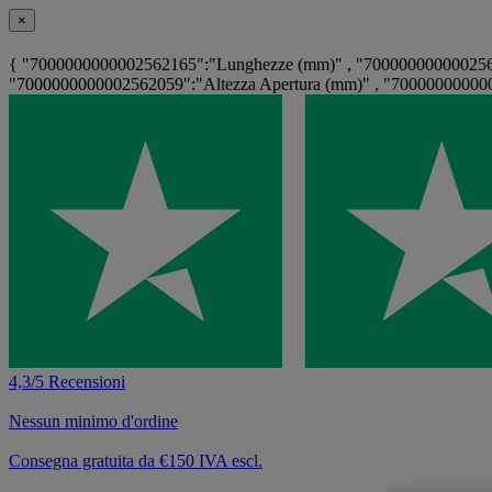
×
{ "7000000000002562165":"Lunghezze (mm)" , "7000000000002561
"7000000000002562059":"Altezza Apertura (mm)" , "700000000000
4,3/5 Recensioni
Nessun minimo d'ordine
Consegna gratuita da €150 IVA escl.