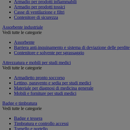
Armadio per prodotti infiammabili
Armadio per prodotti tossici
Casse di ventilazione e filtri
Contenitore di sicurezza
Assorbente industriale
Vedi tutte le categorie
Assorbente
Barriera anti-inquinamento e sistema di deviazione delle perdite
Contenitore e solvente per sgrassaggio
Attrezzatura e mobili per studi medici
Vedi tutte le categorie
Armadietto pronto soccorso
Lettino, paravento e sedia per studi medici
Materiale per diagnosi di medicina generale
Mobili e forniture per studi medici
Badge e timbratura
Vedi tutte le categorie
Badge e tessera
Timbratura e controllo accessi
Tornello e portello