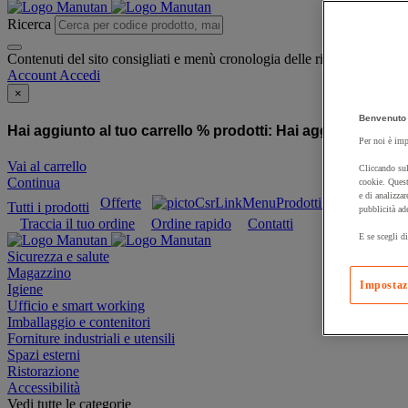
Ricerca
Contenuti del sito consigliati e menù cronologia delle ricerche
Account
Accedi
×
Benvenuto 
Hai aggiunto al tuo carrello % prodotti:
Hai aggiunto al tuo
Per noi è imp
Vai al carrello
Cliccando sul
Continua
cookie. Quest
e di analizzar
Offerte
Prodotti sostenibili
Tutti i prodotti
pubblicità ad
Traccia il tuo ordine
Ordine rapido
Contatti
E se scegli di
Sicurezza e salute
Magazzino
Impostaz
Igiene
Ufficio e smart working
Imballaggio e contenitori
Forniture industriali e utensili
Spazi esterni
Ristorazione
Accessibilità
Vedi tutte le categorie