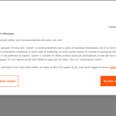
Contin
in Manutan
 carrello un prodotto:
ortante offrirti una visita personalizzata del nostro sito web!
 pulsante "Accetta tutti i cookie", la nostra piattaforma sarà in grado di scambiare informazioni con il tuo brows
e informazioni consentono al nostro team di marketing e ai nostri partner Internet di misurare le prestazioni de
e le tue preferenze di acquisto. Questo ci consente di offrirti prodotti ancora più personalizzati in base alle tue e
Prodotti in pron
Manutan Expert
eguata. Se vuoi saperne di più sulle finalità di ogni tipo di cookie, clicca su "impostazioni cookie".
 continuare la tua visita senza cookie, sei libero di farlo! Per saperne di più, puoi anche leggere la nostra
politi
ioni cookie
Accetta t