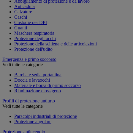
Abbigliamento di protezione e da lavoro
Anticaduta
Calzature
Caschi
Custodie per DPI
Guanti
Maschera respiratoria
Protezione degli occhi
Protezione della schiena e delle articolazioni
Protezione dell'udito
Emergenza e primo soccorso
Vedi tutte le categorie
Barella e sedia portantina
Doccia e lavaocchi
Materiale e borsa di primo soccorso
Rianimazione e ossigeno
Profili di protezione antiurto
Vedi tutte le categorie
Paracolpi industriali di protezione
Protezione angolare
Protezione antincendio