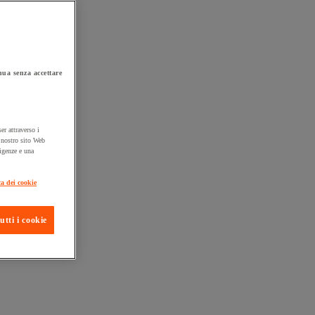
ua senza accettare
er attraverso i
l nostro sito Web
sigenze e una
ta consegna
ca dei cookie
utti i cookie