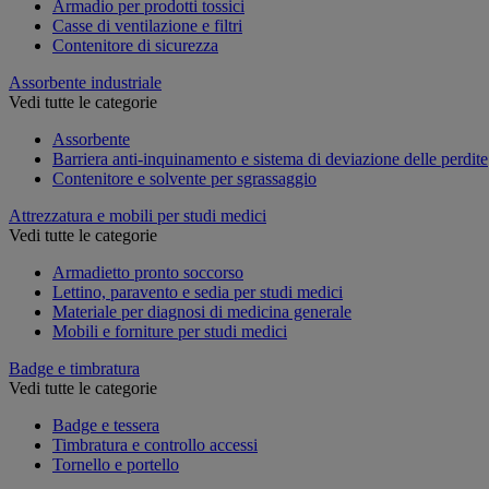
Armadio per prodotti tossici
Casse di ventilazione e filtri
Contenitore di sicurezza
Assorbente industriale
Vedi tutte le categorie
Assorbente
Barriera anti-inquinamento e sistema di deviazione delle perdite
Contenitore e solvente per sgrassaggio
Attrezzatura e mobili per studi medici
Vedi tutte le categorie
Armadietto pronto soccorso
Lettino, paravento e sedia per studi medici
Materiale per diagnosi di medicina generale
Mobili e forniture per studi medici
Badge e timbratura
Vedi tutte le categorie
Badge e tessera
Timbratura e controllo accessi
Tornello e portello