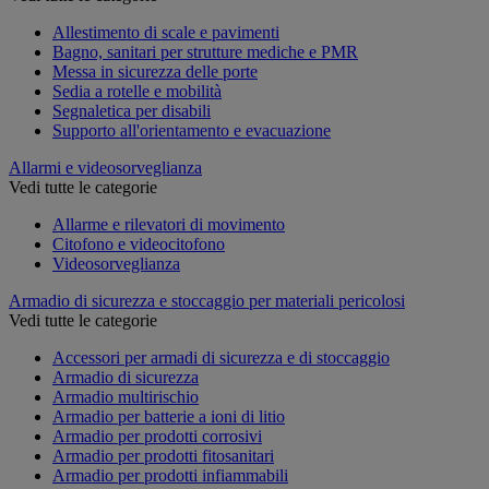
Allestimento di scale e pavimenti
Bagno, sanitari per strutture mediche e PMR
Messa in sicurezza delle porte
Sedia a rotelle e mobilità
Segnaletica per disabili
Supporto all'orientamento e evacuazione
Allarmi e videosorveglianza
Vedi tutte le categorie
Allarme e rilevatori di movimento
Citofono e videocitofono
Videosorveglianza
Armadio di sicurezza e stoccaggio per materiali pericolosi
Vedi tutte le categorie
Accessori per armadi di sicurezza e di stoccaggio
Armadio di sicurezza
Armadio multirischio
Armadio per batterie a ioni di litio
Armadio per prodotti corrosivi
Armadio per prodotti fitosanitari
Armadio per prodotti infiammabili