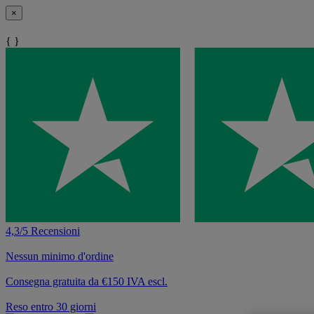
×
{ }
4,3/5 Recensioni
Nessun minimo d'ordine
Consegna gratuita da €150 IVA escl.
Reso entro 30 giorni