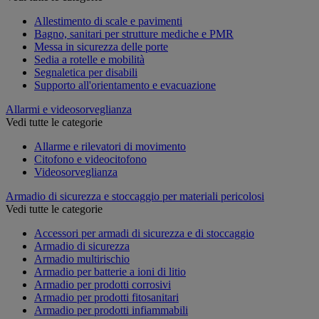
Allestimento di scale e pavimenti
Bagno, sanitari per strutture mediche e PMR
Messa in sicurezza delle porte
Sedia a rotelle e mobilità
Segnaletica per disabili
Supporto all'orientamento e evacuazione
Allarmi e videosorveglianza
Vedi tutte le categorie
Allarme e rilevatori di movimento
Citofono e videocitofono
Videosorveglianza
Armadio di sicurezza e stoccaggio per materiali pericolosi
Vedi tutte le categorie
Accessori per armadi di sicurezza e di stoccaggio
Armadio di sicurezza
Armadio multirischio
Armadio per batterie a ioni di litio
Armadio per prodotti corrosivi
Armadio per prodotti fitosanitari
Armadio per prodotti infiammabili