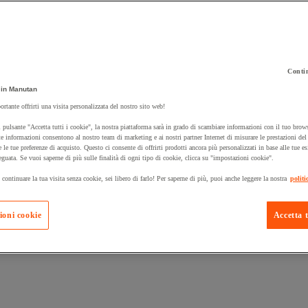
Contin
in Manutan
 carrello un prodotto:
ortante offrirti una visita personalizzata del nostro sito web!
 pulsante "Accetta tutti i cookie", la nostra piattaforma sarà in grado di scambiare informazioni con il tuo brows
e informazioni consentono al nostro team di marketing e ai nostri partner Internet di misurare le prestazioni de
e le tue preferenze di acquisto. Questo ci consente di offrirti prodotti ancora più personalizzati in base alle tue e
Prodotti in pron
Manutan Expert
eguata. Se vuoi saperne di più sulle finalità di ogni tipo di cookie, clicca su "impostazioni cookie".
 continuare la tua visita senza cookie, sei libero di farlo! Per saperne di più, puoi anche leggere la nostra
politi
ioni cookie
Accetta t