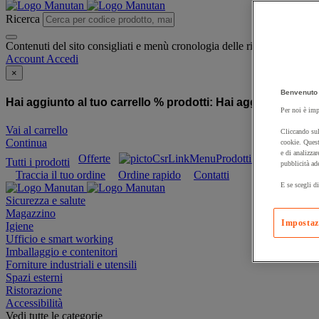
Ricerca
Contenuti del sito consigliati e menù cronologia delle ricerche
Account
Accedi
×
Benvenuto 
Hai aggiunto al tuo carrello % prodotti:
Hai aggiunto al tuo
Per noi è imp
Vai al carrello
Cliccando sul
Continua
cookie. Quest
e di analizzar
Offerte
Prodotti sostenibili
Tutti i prodotti
pubblicità ad
Traccia il tuo ordine
Ordine rapido
Contatti
E se scegli di
Sicurezza e salute
Magazzino
Impostaz
Igiene
Ufficio e smart working
Imballaggio e contenitori
Forniture industriali e utensili
Spazi esterni
Ristorazione
Accessibilità
Vedi tutte le categorie