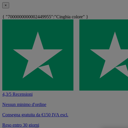
×
{ "7000000000002449955":"Cinghia colore" }
4,3/5 Recensioni
Nessun minimo d'ordine
Consegna gratuita da €150 IVA escl.
Reso entro 30 giorni