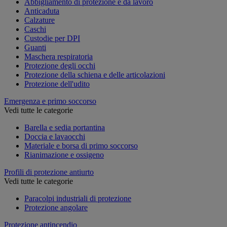
Abbigliamento di protezione e da lavoro
Anticaduta
Calzature
Caschi
Custodie per DPI
Guanti
Maschera respiratoria
Protezione degli occhi
Protezione della schiena e delle articolazioni
Protezione dell'udito
Emergenza e primo soccorso
Vedi tutte le categorie
Barella e sedia portantina
Doccia e lavaocchi
Materiale e borsa di primo soccorso
Rianimazione e ossigeno
Profili di protezione antiurto
Vedi tutte le categorie
Paracolpi industriali di protezione
Protezione angolare
Protezione antincendio