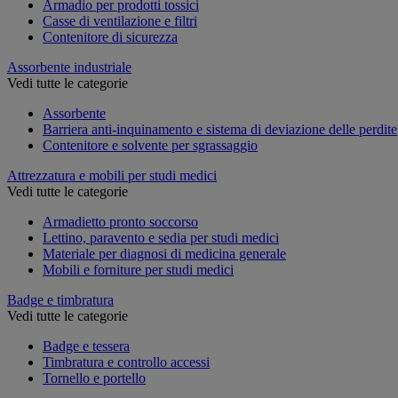
Armadio per prodotti tossici
Casse di ventilazione e filtri
Contenitore di sicurezza
Assorbente industriale
Vedi tutte le categorie
Assorbente
Barriera anti-inquinamento e sistema di deviazione delle perdite
Contenitore e solvente per sgrassaggio
Attrezzatura e mobili per studi medici
Vedi tutte le categorie
Armadietto pronto soccorso
Lettino, paravento e sedia per studi medici
Materiale per diagnosi di medicina generale
Mobili e forniture per studi medici
Badge e timbratura
Vedi tutte le categorie
Badge e tessera
Timbratura e controllo accessi
Tornello e portello