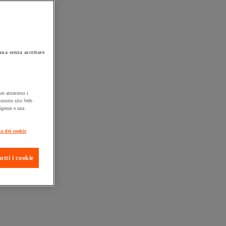
ua senza accettare
er attraverso i
l nostro sito Web
sigenze e una
ta consegna
ca dei cookie
utti i cookie