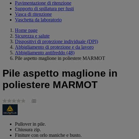
Pavimentazione di ritenzione
Supporto di spillatura per fusti
Vasca di ritenzione
Vaschetta da laboratorio
Home page
Sicurezza e salute
Dispositivi di protezione individuale (DPI)
Abbigliamento di protezione e da lavoro
Abbigliamento antifreddo
(48)
Pile aspetto maglione in poliestere MARMOT
Pile aspetto maglione in
poliestere MARMOT
(0)
Nessuna
valutazione
Stesso
link
alla
Pullover in pile.
pagina.
Chiusura zip.
Finiture con orlo maniche e busto.