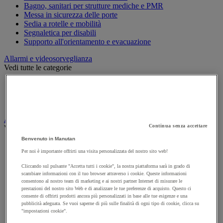
Bagno, sanitari per strutture mediche e PMR
Messa in sicurezza delle porte
Sedia a rotelle e mobilità
Segnaletica per disabili
Supporto all'orientamento e evacuazione
Allarmi e videosorveglianza
Vedi tutte le categorie
Allarme e rilevatori di movimento
Citofono e videocitofono
Videosorveglianza
Armadio di sicurezza e stoccaggio per materiali pericolosi
Continua senza accettare
Vedi tutte le categorie
Benvenuto in Manutan
Accessori per armadi di sicurezza e di stoccaggio
Per noi è importante offrirti una visita personalizzata del nostro sito web!
Armadio di sicurezza
Armadio multirischio
Cliccando sul pulsante "Accetta tutti i cookie", la nostra piattaforma sarà in grado di
Armadio per batterie a ioni di litio
scambiare informazioni con il tuo browser attraverso i cookie. Queste informazioni
Armadio per prodotti corrosivi
consentono al nostro team di marketing e ai nostri partner Internet di misurare le
Armadio per prodotti fitosanitari
prestazioni del nostro sito Web e di analizzare le tue preferenze di acquisto. Questo ci
consente di offrirti prodotti ancora più personalizzati in base alle tue esigenze e una
Armadio per prodotti infiammabili
pubblicità adeguata. Se vuoi saperne di più sulle finalità di ogni tipo di cookie, clicca su
Armadio per prodotti tossici
"impostazioni cookie".
Casse di ventilazione e filtri