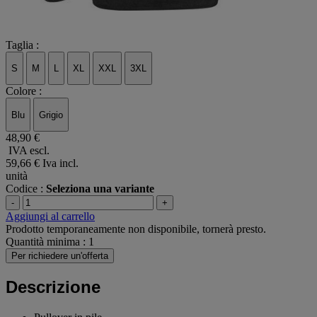
Taglia :
S
M
L
XL
XXL
3XL
Colore :
Blu
Grigio
48,90 €
IVA escl.
59,66 €
Iva incl.
unità
Codice :
Seleziona una variante
-
+
Aggiungi al carrello
Prodotto temporaneamente non disponibile, tornerà presto.
Quantità minima : 1
Per richiedere un'offerta
Descrizione