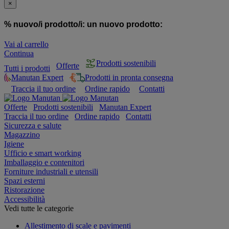
×
% nuovo/i prodotto/i:
un nuovo prodotto:
Vai al carrello
Continua
Prodotti sostenibili
Offerte
Tutti i prodotti
Manutan Expert
Prodotti in pronta consegna
Traccia il tuo ordine
Ordine rapido
Contatti
Offerte
Prodotti sostenibili
Manutan Expert
Traccia il tuo ordine
Ordine rapido
Contatti
Sicurezza e salute
Magazzino
Igiene
Ufficio e smart working
Imballaggio e contenitori
Forniture industriali e utensili
Spazi esterni
Ristorazione
Accessibilità
Vedi tutte le categorie
Allestimento di scale e pavimenti