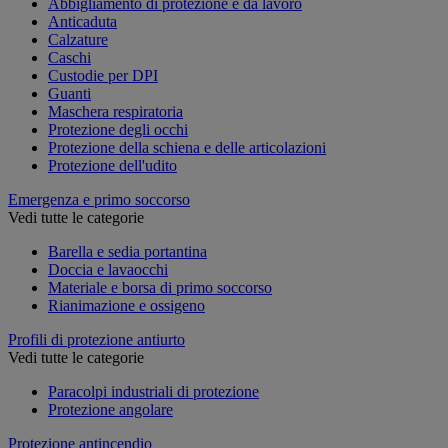
Abbigliamento di protezione e da lavoro
Anticaduta
Calzature
Caschi
Custodie per DPI
Guanti
Maschera respiratoria
Protezione degli occhi
Protezione della schiena e delle articolazioni
Protezione dell'udito
Emergenza e primo soccorso
Vedi tutte le categorie
Barella e sedia portantina
Doccia e lavaocchi
Materiale e borsa di primo soccorso
Rianimazione e ossigeno
Profili di protezione antiurto
Vedi tutte le categorie
Paracolpi industriali di protezione
Protezione angolare
Protezione antincendio