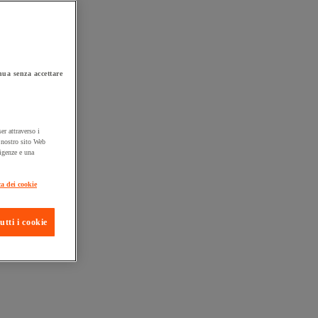
ua senza accettare
er attraverso i
l nostro sito Web
sigenze e una
ta consegna
ca dei cookie
utti i cookie