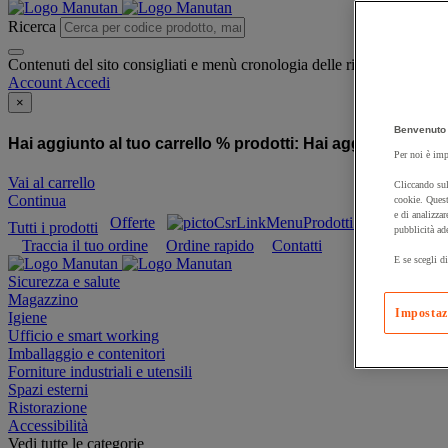
Ricerca
Contenuti del sito consigliati e menù cronologia delle ricerche
Account
Accedi
×
Benvenuto 
Hai aggiunto al tuo carrello % prodotti:
Hai aggiunto al tuo
Per noi è imp
Vai al carrello
Cliccando sul
Continua
cookie. Quest
e di analizzar
Offerte
Prodotti sostenibili
Tutti i prodotti
pubblicità ad
Traccia il tuo ordine
Ordine rapido
Contatti
E se scegli di
Sicurezza e salute
Magazzino
Impostaz
Igiene
Ufficio e smart working
Imballaggio e contenitori
Forniture industriali e utensili
Spazi esterni
Ristorazione
Accessibilità
Vedi tutte le categorie