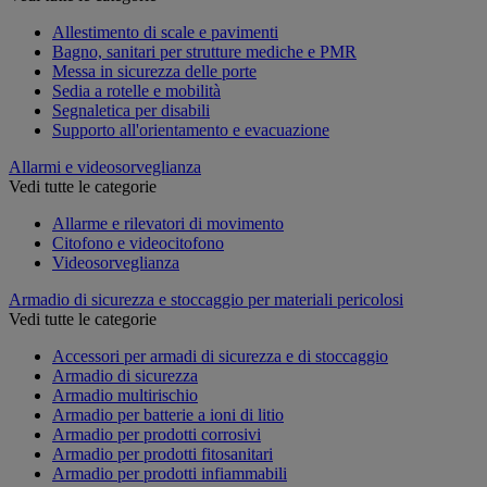
Allestimento di scale e pavimenti
Bagno, sanitari per strutture mediche e PMR
Messa in sicurezza delle porte
Sedia a rotelle e mobilità
Segnaletica per disabili
Supporto all'orientamento e evacuazione
Allarmi e videosorveglianza
Vedi tutte le categorie
Allarme e rilevatori di movimento
Citofono e videocitofono
Videosorveglianza
Armadio di sicurezza e stoccaggio per materiali pericolosi
Vedi tutte le categorie
Accessori per armadi di sicurezza e di stoccaggio
Armadio di sicurezza
Armadio multirischio
Armadio per batterie a ioni di litio
Armadio per prodotti corrosivi
Armadio per prodotti fitosanitari
Armadio per prodotti infiammabili