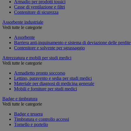
Armadio per prodotti tossici
Casse di ventilazione e filtri
Contenitore di sicurezza
Assorbente industriale
Vedi tutte le categorie
Assorbente
Barriera anti-inquinamento e sistema di deviazione delle perdite
Contenitore e solvente per sgrassaggio
Attrezzatura e mobili per studi medici
Vedi tutte le categorie
Armadietto pronto soccorso
Lettino, paravento e sedia per studi medici
Materiale per diagnosi di medicina generale
Mobili e forniture per studi medici
Badge e timbratura
Vedi tutte le categorie
Badge e tessera
Timbratura e controllo accessi
Tornello e portello