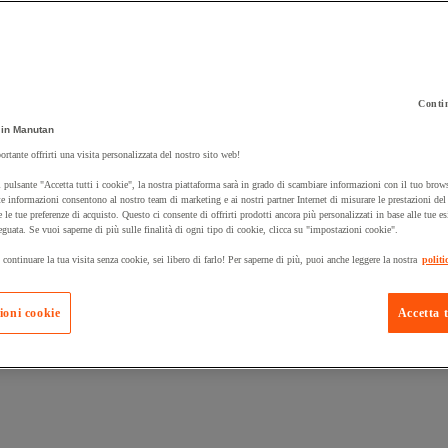
Contin
in Manutan
 carrello un prodotto:
ortante offrirti una visita personalizzata del nostro sito web!
 pulsante "Accetta tutti i cookie", la nostra piattaforma sarà in grado di scambiare informazioni con il tuo brows
e informazioni consentono al nostro team di marketing e ai nostri partner Internet di misurare le prestazioni de
e le tue preferenze di acquisto. Questo ci consente di offrirti prodotti ancora più personalizzati in base alle tue e
Prodotti in pron
Manutan Expert
eguata. Se vuoi saperne di più sulle finalità di ogni tipo di cookie, clicca su "impostazioni cookie".
 continuare la tua visita senza cookie, sei libero di farlo! Per saperne di più, puoi anche leggere la nostra
politi
ioni cookie
Accetta t