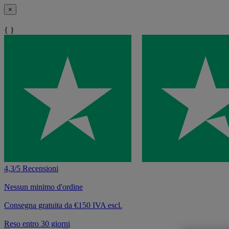
×
{ }
4,3/5 Recensioni
Nessun minimo d'ordine
Consegna gratuita da €150 IVA escl.
Reso entro 30 giorni