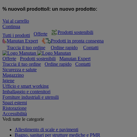
% nuovo/i prodotto/i:
un nuovo prodotto:
Vai al carrello
Continua
Prodotti sostenibili
Offerte
Tutti i prodotti
Manutan Expert
Prodotti in pronta consegna
Traccia il tuo ordine
Ordine rapido
Contatti
Offerte
Prodotti sostenibili
Manutan Expert
Traccia il tuo ordine
Ordine rapido
Contatti
Sicurezza e salute
Magazzino
Igiene
Ufficio e smart working
Imballaggio e contenitori
Forniture industriali e utensili
Spazi esterni
Ristorazione
Accessibilità
Vedi tutte le categorie
Allestimento di scale e pavimenti
Bagno, sanitari per strutture mediche e PMR