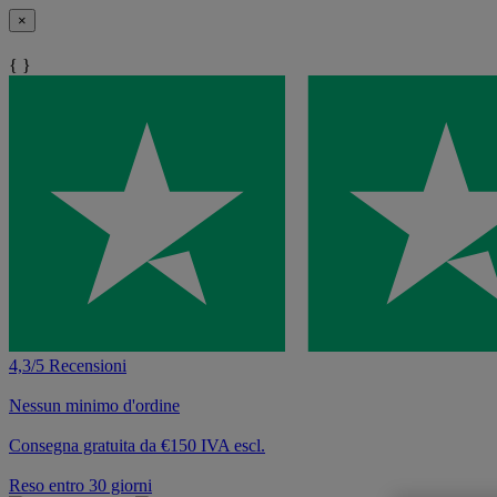
×
{ }
4,3/5 Recensioni
Nessun minimo d'ordine
Consegna gratuita da €150 IVA escl.
Reso entro 30 giorni