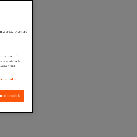
ua senza accettare
er attraverso i
l nostro sito Web
sigenze e una
ta consegna
ca dei cookie
utti i cookie