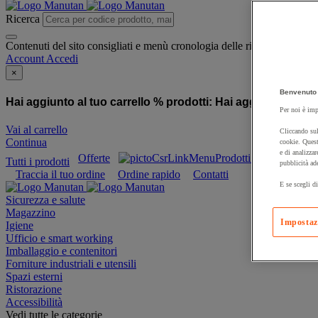
Ricerca
Contenuti del sito consigliati e menù cronologia delle ricerche
Account
Accedi
×
Benvenuto 
Hai aggiunto al tuo carrello % prodotti:
Hai aggiunto al tuo
Per noi è imp
Vai al carrello
Cliccando sul
Continua
cookie. Quest
e di analizzar
Offerte
Prodotti sostenibili
Tutti i prodotti
pubblicità ad
Traccia il tuo ordine
Ordine rapido
Contatti
E se scegli di
Sicurezza e salute
Magazzino
Impostaz
Igiene
Ufficio e smart working
Imballaggio e contenitori
Forniture industriali e utensili
Spazi esterni
Ristorazione
Accessibilità
Vedi tutte le categorie