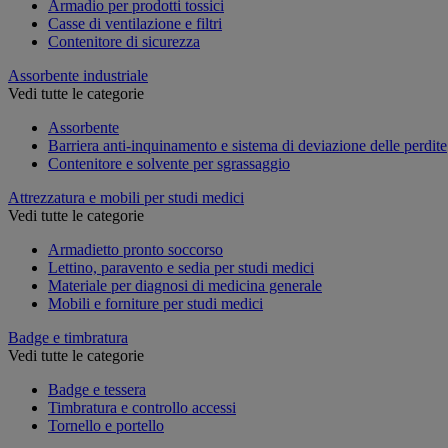
Armadio per prodotti tossici
Casse di ventilazione e filtri
Contenitore di sicurezza
Assorbente industriale
Vedi tutte le categorie
Assorbente
Barriera anti-inquinamento e sistema di deviazione delle perdite
Contenitore e solvente per sgrassaggio
Attrezzatura e mobili per studi medici
Vedi tutte le categorie
Armadietto pronto soccorso
Lettino, paravento e sedia per studi medici
Materiale per diagnosi di medicina generale
Mobili e forniture per studi medici
Badge e timbratura
Vedi tutte le categorie
Badge e tessera
Timbratura e controllo accessi
Tornello e portello