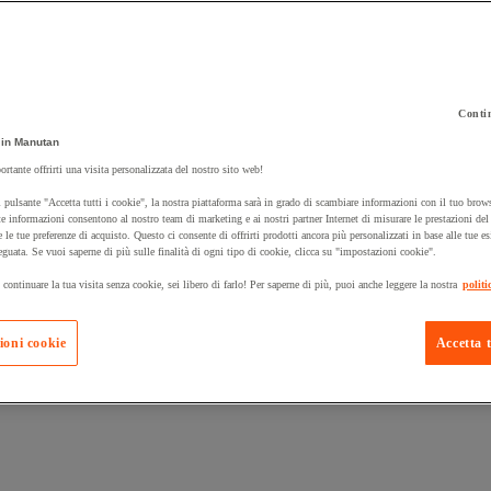
Contin
in Manutan
 carrello un prodotto:
ortante offrirti una visita personalizzata del nostro sito web!
 pulsante "Accetta tutti i cookie", la nostra piattaforma sarà in grado di scambiare informazioni con il tuo brows
e informazioni consentono al nostro team di marketing e ai nostri partner Internet di misurare le prestazioni de
e le tue preferenze di acquisto. Questo ci consente di offrirti prodotti ancora più personalizzati in base alle tue e
Prodotti in pron
Manutan Expert
eguata. Se vuoi saperne di più sulle finalità di ogni tipo di cookie, clicca su "impostazioni cookie".
 continuare la tua visita senza cookie, sei libero di farlo! Per saperne di più, puoi anche leggere la nostra
politi
ioni cookie
Accetta t