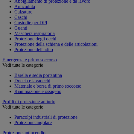
Abbigliamento di protezione e da lavoro
Anticaduta
Calzature
Caschi
Custodie per DPI
Guanti
Maschera respiratoria
Protezione degli occhi
Protezione della schiena e delle articolazioni
Protezione dell'udito
Emergenza e primo soccorso
Vedi tutte le categorie
Barella e sedia portantina
Doccia e lavaocchi
Materiale e borsa di primo soccorso
Rianimazione e ossigeno
Profili di protezione antiurto
Vedi tutte le categorie
Paracolpi industriali di protezione
Protezione angolare
Protezione antincendio