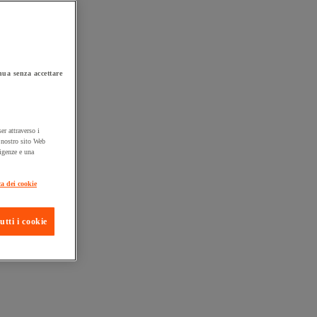
ua senza accettare
er attraverso i
l nostro sito Web
sigenze e una
ta consegna
ca dei cookie
utti i cookie