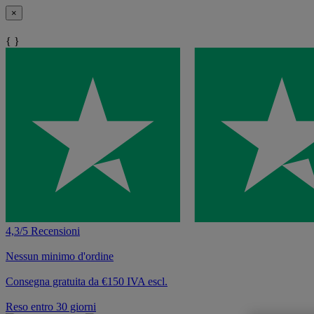
×
{ }
4,3/5 Recensioni
Nessun minimo d'ordine
Consegna gratuita da €150 IVA escl.
Reso entro 30 giorni