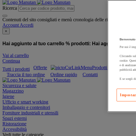
Ricerca
Contenuti del sito consigliati e menù cronologia delle ricerche
Account
Accedi
×
Benvenuto 
Hai aggiunto al tuo carrello % prodotti:
Hai aggiunto al tuo
Per noi è imp
Vai al carrello
Cliccando sul
Continua
cookie. Quest
e di analizzar
Offerte
Prodotti sostenibili
Tutti i prodotti
pubblicità ad
Traccia il tuo ordine
Ordine rapido
Contatti
E se scegli di
Sicurezza e salute
Magazzino
Impostaz
Igiene
Ufficio e smart working
Imballaggio e contenitori
Forniture industriali e utensili
Spazi esterni
Ristorazione
Accessibilità
Vedi tutte le categorie