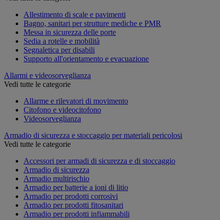
Allestimento di scale e pavimenti
Bagno, sanitari per strutture mediche e PMR
Messa in sicurezza delle porte
Sedia a rotelle e mobilità
Segnaletica per disabili
Supporto all'orientamento e evacuazione
Allarmi e videosorveglianza
Vedi tutte le categorie
Allarme e rilevatori di movimento
Citofono e videocitofono
Videosorveglianza
Armadio di sicurezza e stoccaggio per materiali pericolosi
Vedi tutte le categorie
Accessori per armadi di sicurezza e di stoccaggio
Armadio di sicurezza
Armadio multirischio
Armadio per batterie a ioni di litio
Armadio per prodotti corrosivi
Armadio per prodotti fitosanitari
Armadio per prodotti infiammabili