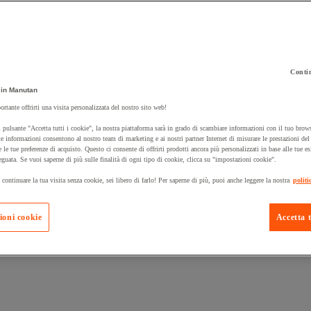
Contin
in Manutan
 carrello un prodotto:
ortante offrirti una visita personalizzata del nostro sito web!
 pulsante "Accetta tutti i cookie", la nostra piattaforma sarà in grado di scambiare informazioni con il tuo brows
e informazioni consentono al nostro team di marketing e ai nostri partner Internet di misurare le prestazioni de
e le tue preferenze di acquisto. Questo ci consente di offrirti prodotti ancora più personalizzati in base alle tue e
Prodotti in pron
Manutan Expert
eguata. Se vuoi saperne di più sulle finalità di ogni tipo di cookie, clicca su "impostazioni cookie".
 continuare la tua visita senza cookie, sei libero di farlo! Per saperne di più, puoi anche leggere la nostra
politi
ioni cookie
Accetta t