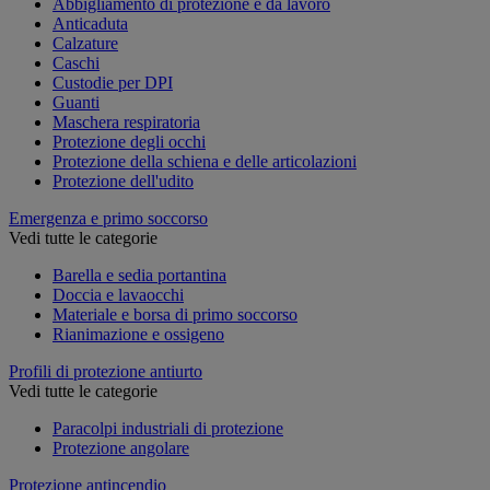
Abbigliamento di protezione e da lavoro
Anticaduta
Calzature
Caschi
Custodie per DPI
Guanti
Maschera respiratoria
Protezione degli occhi
Protezione della schiena e delle articolazioni
Protezione dell'udito
Emergenza e primo soccorso
Vedi tutte le categorie
Barella e sedia portantina
Doccia e lavaocchi
Materiale e borsa di primo soccorso
Rianimazione e ossigeno
Profili di protezione antiurto
Vedi tutte le categorie
Paracolpi industriali di protezione
Protezione angolare
Protezione antincendio