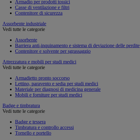
Armadio per prodotti tossici
Casse di ventilazione e filtri
Contenitore di sicurezza
Assorbente industriale
Vedi tutte le categorie
Assorbente
Barriera anti-inquinamento e sistema di deviazione delle perdite
Contenitore e solvente per sgrassaggio
Attrezzatura e mobili per studi medici
Vedi tutte le categorie
Armadietto pronto soccorso
Lettino, paravento e sedia per studi medici
Materiale per diagnosi di medicina generale
Mobili e forniture per studi medici
Badge e timbratura
Vedi tutte le categorie
Badge e tessera
Timbratura e controllo accessi
Tornello e portello