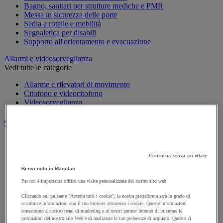
Bagno, sanitari per strutture mediche e PMR
Messa in sicurezza delle porte
Sedia a rotelle e mobilità
Segnaletica per disabili
Supporto all'orientamento e evacuazione
Allarmi e videosorveglianza
Vedi tutte le categorie
Allarme e rilevatori di movimento
Citofono e videocitofono
Videosorveglianza
Armadio di sicurezza e stoccaggio per materiali pericolosi
Vedi tutte le categorie
Accessori per armadi di sicurezza e di stoccaggio
Armadio di sicurezza
Continua senza accettare
Armadio multirischio
Benvenuto in Manutan
Armadio per batterie a ioni di litio
Armadio per prodotti corrosivi
Per noi è importante offrirti una visita personalizzata del nostro sito web!
Armadio per prodotti fitosanitari
Cliccando sul pulsante "Accetta tutti i cookie", la nostra piattaforma sarà in grado di
Armadio per prodotti infiammabili
scambiare informazioni con il tuo browser attraverso i cookie. Queste informazioni
Armadio per prodotti tossici
consentono al nostro team di marketing e ai nostri partner Internet di misurare le
Casse di ventilazione e filtri
prestazioni del nostro sito Web e di analizzare le tue preferenze di acquisto. Questo ci