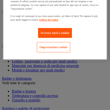
Contenitore di sicurezza
consente di offrirti prodotti ancora più personalizzati in base alle tue esigenze e una
pubblicità adeguata. Se vuoi saperne di più sulle finalità di ogni tipo di cookie, clicca su
"impostazioni cookie".
Assorbente industriale
Vedi tutte le categorie
E se scegli di continuare la tua visita senza cookie, sei libero di farlo! Per saperne di più,
puoi anche leggere la nostra
politica dei cookie
Assorbente
Barriera anti-inquinamento e sistema di deviazione delle
perdite
Accetta tutti i cookie
Contenitore e solvente per sgrassaggio
Attrezzatura e mobili per studi medici
Impostazioni cookie
Vedi tutte le categorie
Armadietto pronto soccorso
Lettino, paravento e sedia per studi medici
Materiale per diagnosi di medicina generale
Mobili e forniture per studi medici
Badge e timbratura
Vedi tutte le categorie
Badge e tessera
Timbratura e controllo accessi
Tornello e portello
Barriera e paletto di protezione