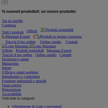
×
% nuovo/i prodotto/i:
un nuovo prodotto:
Vai al carrello
Continua
Prodotti sostenibili
Offerte
Tutti i prodotti
Manutan Expert
Prodotti in pronta consegna
Traccia il tuo ordine
Ordine rapido
Contatti
Offerte
Prodotti sostenibili
Manutan Expert
Traccia il tuo ordine
Ordine rapido
Contatti
Sicurezza e salute
Magazzino
Igiene
Ufficio e smart working
Imballaggio e contenitori
Forniture industriali e utensili
Spazi esterni
Ristorazione
Accessibilità
Vedi tutte le categorie
Allestimento di scale e pavimenti