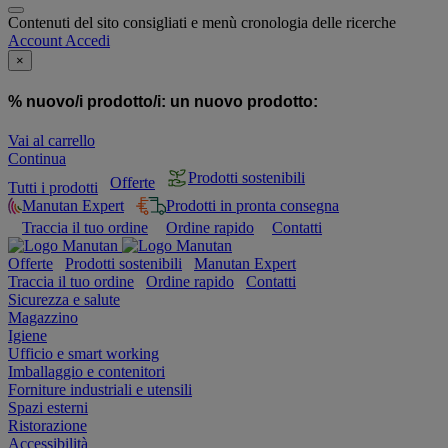
Contenuti del sito consigliati e menù cronologia delle ricerche
Account
Accedi
×
% nuovo/i prodotto/i:
un nuovo prodotto:
Vai al carrello
Continua
Prodotti sostenibili
Offerte
Tutti i prodotti
Manutan Expert
Prodotti in pronta consegna
Traccia il tuo ordine
Ordine rapido
Contatti
Offerte
Prodotti sostenibili
Manutan Expert
Traccia il tuo ordine
Ordine rapido
Contatti
Sicurezza e salute
Magazzino
Igiene
Ufficio e smart working
Imballaggio e contenitori
Forniture industriali e utensili
Spazi esterni
Ristorazione
Accessibilità