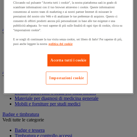
Armadio per prodotti infiammabili
Cliccando sul pulsante "Accetta tutti i cookie", la nostra piattaforma sarà in grado di
Armadio per prodotti tossici
scambiare informazioni con il tuo browser attraverso i cookie. Queste informazioni
Casse di ventilazione e filtri
consentono al nostro team di marketing e ai nostri partner Internet di misurare le
prestazioni del nostro sito Web e di analizzare le tue preferenze di acquisto. Questo ci
Contenitore di sicurezza
consente di offrirti prodotti ancora più personalizzati in base alle tue esigenze e una
pubblicità adeguata. Se vuoi saperne di più sulle finalità di ogni tipo di cookie, clicca su
Assorbente industriale
"impostazioni cookie".
Vedi tutte le categorie
E se scegli di continuare la tua visita senza cookie, sei libero di farlo! Per saperne di più,
Assorbente
puoi anche leggere la nostra
politica dei cookie
Barriera anti-inquinamento e sistema di deviazione delle
perdite
Accetta tutti i cookie
Contenitore e solvente per sgrassaggio
Attrezzatura e mobili per studi medici
Vedi tutte le categorie
Impostazioni cookie
Armadietto pronto soccorso
Lettino, paravento e sedia per studi medici
Materiale per diagnosi di medicina generale
Mobili e forniture per studi medici
Badge e timbratura
Vedi tutte le categorie
Badge e tessera
Timbratura e controllo accessi