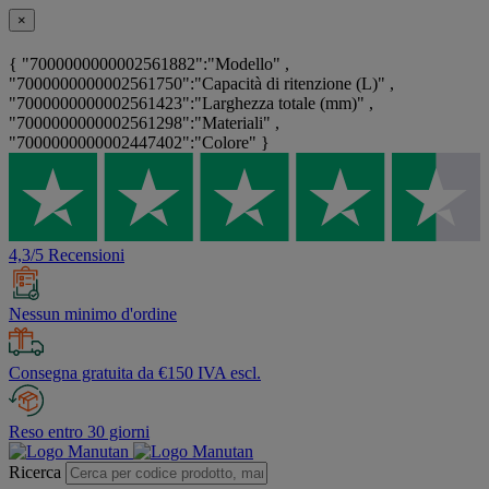
×
{ "7000000000002561882":"Modello" ,
"7000000000002561750":"Capacità di ritenzione (L)" ,
"7000000000002561423":"Larghezza totale (mm)" ,
"7000000000002561298":"Materiali" ,
"7000000000002447402":"Colore" }
4,3/5 Recensioni
Nessun minimo d'ordine
Consegna gratuita da €150 IVA escl.
Reso entro 30 giorni
Ricerca