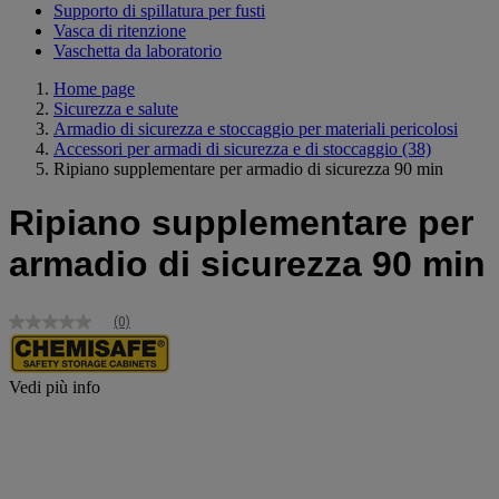
Supporto di spillatura per fusti
Vasca di ritenzione
Vaschetta da laboratorio
Home page
Sicurezza e salute
Armadio di sicurezza e stoccaggio per materiali pericolosi
Accessori per armadi di sicurezza e di stoccaggio
(38)
Ripiano supplementare per armadio di sicurezza 90 min
Ripiano supplementare per
armadio di sicurezza 90 min
(0)
Nessuna
valutazione
Stesso
link
Vedi più info
alla
pagina.