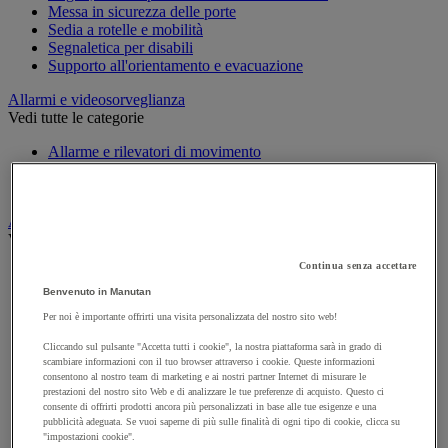
Messa in sicurezza delle porte
Sedia a rotelle e mobilità
Segnaletica per disabili
Supporto all'orientamento e evacuazione
Allarmi e videosorveglianza
Vedi tutte le categorie
Allarme e rilevatori di movimento
Citofono e videocitofono
Videosorveglianza
Armadio di sicurezza e stoccaggio per materiali pericolosi
Vedi tutte le categorie
Continua senza accettare
Accessori per armadi di sicurezza e di stoccaggio
Armadio di sicurezza
Benvenuto in Manutan
Armadio multirischio
Per noi è importante offrirti una visita personalizzata del nostro sito web!
Armadio per batterie a ioni di litio
Armadio per prodotti corrosivi
Cliccando sul pulsante "Accetta tutti i cookie", la nostra piattaforma sarà in grado di
Armadio per prodotti fitosanitari
scambiare informazioni con il tuo browser attraverso i cookie. Queste informazioni
consentono al nostro team di marketing e ai nostri partner Internet di misurare le
Armadio per prodotti infiammabili
prestazioni del nostro sito Web e di analizzare le tue preferenze di acquisto. Questo ci
Armadio per prodotti tossici
consente di offrirti prodotti ancora più personalizzati in base alle tue esigenze e una
Casse di ventilazione e filtri
pubblicità adeguata. Se vuoi saperne di più sulle finalità di ogni tipo di cookie, clicca su
Contenitore di sicurezza
"impostazioni cookie".