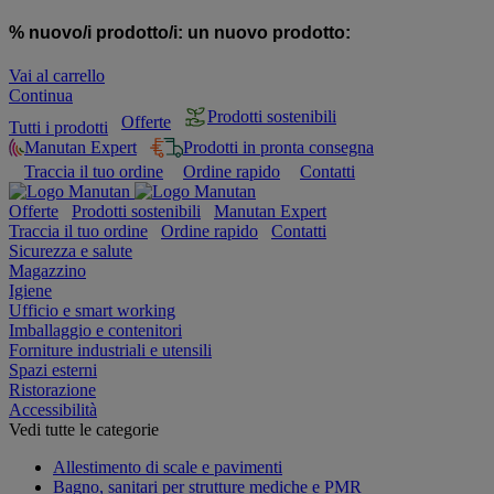
% nuovo/i prodotto/i:
un nuovo prodotto:
Vai al carrello
Continua
Prodotti sostenibili
Offerte
Tutti i prodotti
Manutan Expert
Prodotti in pronta consegna
Traccia il tuo ordine
Ordine rapido
Contatti
Offerte
Prodotti sostenibili
Manutan Expert
Traccia il tuo ordine
Ordine rapido
Contatti
Sicurezza e salute
Magazzino
Igiene
Ufficio e smart working
Imballaggio e contenitori
Forniture industriali e utensili
Spazi esterni
Ristorazione
Accessibilità
Vedi tutte le categorie
Allestimento di scale e pavimenti
Bagno, sanitari per strutture mediche e PMR