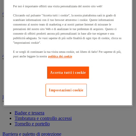
Contenitore di sicurezza
Per noi è importante offrirti una visita personalizzata del nostro sito web!
Assorbente industriale
Cliccando sul pulsante "Accetta tutti i cookie", la nostra piattaforma sarà in grado di
Vedi tutte le categorie
scambiare informazioni con il tuo browser attraverso i cookie. Queste informazioni
consentono al nostro team di marketing e ai nostri partner Internet di misurare le
Assorbente
prestazioni del nostro sito Web e di analizzare le tue preferenze di acquisto. Questo ci
Barriera anti-inquinamento e sistema di deviazione delle
consente di offrirti prodotti ancora più personalizzati in base alle tue esigenze e una
perdite
pubblicità adeguata. Se vuoi saperne di più sulle finalità di ogni tipo di cookie, clicca su
"impostazioni cookie".
Contenitore e solvente per sgrassaggio
E se scegli di continuare la tua visita senza cookie, sei libero di farlo! Per saperne di più,
Attrezzatura e mobili per studi medici
puoi anche leggere la nostra
politica dei cookie
Vedi tutte le categorie
Armadietto pronto soccorso
Accetta tutti i cookie
Lettino, paravento e sedia per studi medici
Materiale per diagnosi di medicina generale
Mobili e forniture per studi medici
Impostazioni cookie
Badge e timbratura
Vedi tutte le categorie
Badge e tessera
Timbratura e controllo accessi
Tornello e portello
Barriera e paletto di protezione