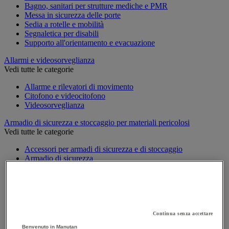
Bagno, sanitari per strutture mediche e PMR
Messa in sicurezza delle porte
Sedia a rotelle e mobilità
Segnaletica per disabili
Supporto all'orientamento e evacuazione
Allarmi e videosorveglianza
Vedi tutte le categorie
Allarme e rilevatori di movimento
Citofono e videocitofono
Videosorveglianza
Armadio di sicurezza e stoccaggio per materiali pericolosi
Vedi tutte le categorie
Accessori per armadi di sicurezza e di stoccaggio
Armadio di sicurezza
Armadio multirischio
Armadio per batterie a ioni di litio
Armadio per prodotti corrosivi
Armadio per prodotti fitosanitari
Armadio per prodotti infiammabili
Armadio per prodotti tossici
Continua senza accettare
Casse di ventilazione e filtri
Benvenuto in Manutan