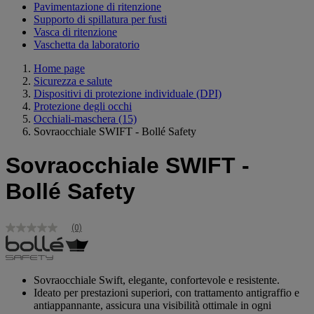
Pavimentazione di ritenzione
Supporto di spillatura per fusti
Vasca di ritenzione
Vaschetta da laboratorio
Home page
Sicurezza e salute
Dispositivi di protezione individuale (DPI)
Protezione degli occhi
Occhiali-maschera
(15)
Sovraocchiale SWIFT - Bollé Safety
Sovraocchiale SWIFT -
Bollé Safety
(0)
Nessuna
valutazione
Stesso
link
alla
Sovraocchiale Swift, elegante, confortevole e resistente.
pagina.
Ideato per prestazioni superiori, con trattamento antigraffio e
antiappannante, assicura una visibilità ottimale in ogni