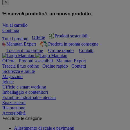
×
% nuovo/i prodotto/i:
un nuovo prodotto:
Vai al carrello
Continua
Prodotti sostenibili
Offerte
Tutti i prodotti
Manutan Expert
Prodotti in pronta consegna
Traccia il tuo ordine
Ordine rapido
Contatti
Offerte
Prodotti sostenibili
Manutan Expert
Traccia il tuo ordine
Ordine rapido
Contatti
Sicurezza e salute
Magazzino
Igiene
Ufficio e smart working
Imballaggio e contenitori
Forniture industriali e utensili
Spazi esterni
Ristorazione
Accessibilità
Vedi tutte le categorie
Allestimento di scale e pavimenti