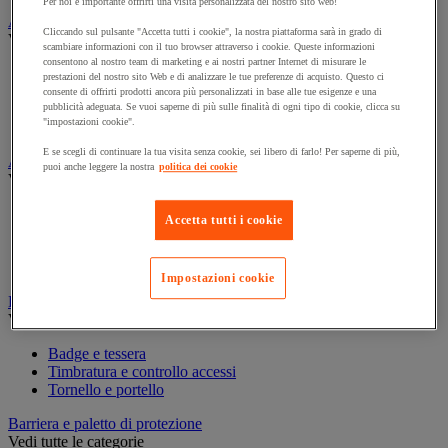
Per noi è importante offrirti una visita personalizzata del nostro sito web!
Assorbente industriale
Cliccando sul pulsante "Accetta tutti i cookie", la nostra piattaforma sarà in grado di
Vedi tutte le categorie
scambiare informazioni con il tuo browser attraverso i cookie. Queste informazioni
consentono al nostro team di marketing e ai nostri partner Internet di misurare le
Assorbente
prestazioni del nostro sito Web e di analizzare le tue preferenze di acquisto. Questo ci
Barriera anti-inquinamento e sistema di deviazione delle
consente di offrirti prodotti ancora più personalizzati in base alle tue esigenze e una
perdite
pubblicità adeguata. Se vuoi saperne di più sulle finalità di ogni tipo di cookie, clicca su
"impostazioni cookie".
Contenitore e solvente per sgrassaggio
E se scegli di continuare la tua visita senza cookie, sei libero di farlo! Per saperne di più,
Attrezzatura e mobili per studi medici
puoi anche leggere la nostra
politica dei cookie
Vedi tutte le categorie
Armadietto pronto soccorso
Accetta tutti i cookie
Lettino, paravento e sedia per studi medici
Materiale per diagnosi di medicina generale
Mobili e forniture per studi medici
Impostazioni cookie
Badge e timbratura
Vedi tutte le categorie
Badge e tessera
Timbratura e controllo accessi
Tornello e portello
Barriera e paletto di protezione
Vedi tutte le categorie