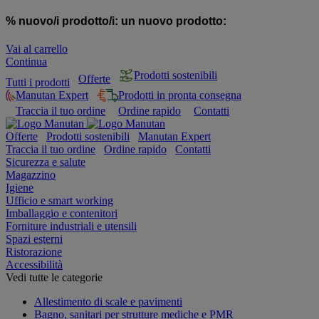
% nuovo/i prodotto/i:
un nuovo prodotto:
Vai al carrello
Continua
Prodotti sostenibili
Offerte
Tutti i prodotti
Manutan Expert
Prodotti in pronta consegna
Traccia il tuo ordine
Ordine rapido
Contatti
Offerte
Prodotti sostenibili
Manutan Expert
Traccia il tuo ordine
Ordine rapido
Contatti
Sicurezza e salute
Magazzino
Igiene
Ufficio e smart working
Imballaggio e contenitori
Forniture industriali e utensili
Spazi esterni
Ristorazione
Accessibilità
Vedi tutte le categorie
Allestimento di scale e pavimenti
Bagno, sanitari per strutture mediche e PMR