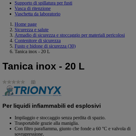
Supporto di spillatura per fusti
Vasca di ritenzione
Vaschetta da laboratorio
Home page
Sicurezza e salute
Armadio di sicurezza e stoccaggio per materiali pericolosi
Contenitore di sicurezza
Fusto e bidone di sicurezza
(30)
Tanica inox - 20 L
Tanica inox - 20 L
(0)
Nessuna
valutazione
Stesso
link
alla
Per liquidi infiammabili ed esplosivi
pagina.
Impilaggio e stoccaggio senza perdita di spazio.
Trasportabile grazie alla maniglia.
Con filtro parafiamma, giunto che fonde a 60 °C e valvola di
sovrapressione.