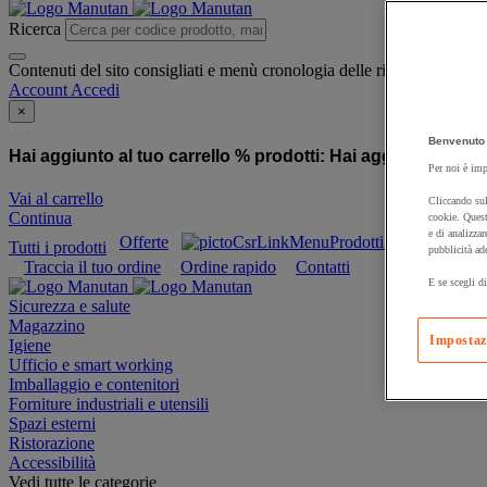
Ricerca
Contenuti del sito consigliati e menù cronologia delle ricerche
Account
Accedi
×
Benvenuto 
Hai aggiunto al tuo carrello % prodotti:
Hai aggiunto al tuo
Per noi è imp
Vai al carrello
Cliccando sul
Continua
cookie. Quest
e di analizzar
Offerte
Prodotti sostenibili
Tutti i prodotti
pubblicità ad
Traccia il tuo ordine
Ordine rapido
Contatti
E se scegli di
Sicurezza e salute
Magazzino
Impostaz
Igiene
Ufficio e smart working
Imballaggio e contenitori
Forniture industriali e utensili
Spazi esterni
Ristorazione
Accessibilità
Vedi tutte le categorie