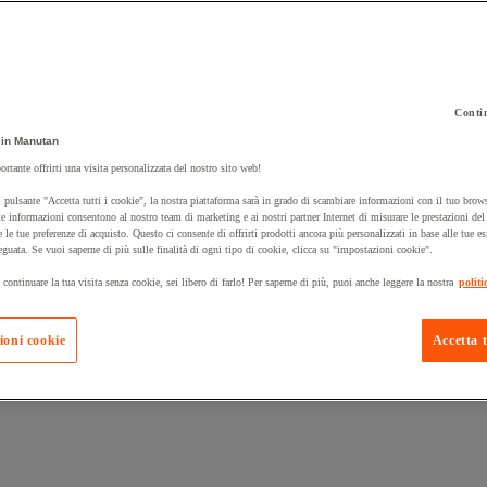
Contin
in Manutan
 carrello un prodotto:
ortante offrirti una visita personalizzata del nostro sito web!
 pulsante "Accetta tutti i cookie", la nostra piattaforma sarà in grado di scambiare informazioni con il tuo brows
e informazioni consentono al nostro team di marketing e ai nostri partner Internet di misurare le prestazioni de
e le tue preferenze di acquisto. Questo ci consente di offrirti prodotti ancora più personalizzati in base alle tue e
Prodotti in pron
Manutan Expert
eguata. Se vuoi saperne di più sulle finalità di ogni tipo di cookie, clicca su "impostazioni cookie".
 continuare la tua visita senza cookie, sei libero di farlo! Per saperne di più, puoi anche leggere la nostra
politi
ioni cookie
Accetta t