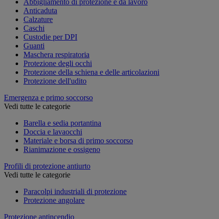
Abbigliamento di protezione e da lavoro
Anticaduta
Calzature
Caschi
Custodie per DPI
Guanti
Maschera respiratoria
Protezione degli occhi
Protezione della schiena e delle articolazioni
Protezione dell'udito
Emergenza e primo soccorso
Vedi tutte le categorie
Barella e sedia portantina
Doccia e lavaocchi
Materiale e borsa di primo soccorso
Rianimazione e ossigeno
Profili di protezione antiurto
Vedi tutte le categorie
Paracolpi industriali di protezione
Protezione angolare
Protezione antincendio