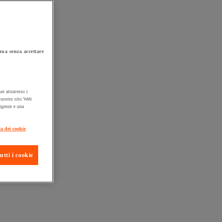
ua senza accettare
er attraverso i
l nostro sito Web
sigenze e una
ta consegna
ca dei cookie
utti i cookie