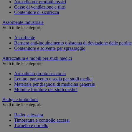
Armadio per prodotti tossici
Casse di ventilazione e filtri
Contenitore di sicurezza
Assorbente industriale
Vedi tutte le categorie
Assorbente
Barriera anti-inquinamento e sistema di deviazione delle perdite
Contenitore e solvente per sgrassaggio
Attrezzatura e mobili per studi medici
Vedi tutte le categorie
Armadietto pronto soccorso
Lettino, paravento e sedia per studi medici
Materiale per diagnosi di medicina generale
Mobili e forniture per studi medici
Badge e timbratura
Vedi tutte le categorie
Badge e tessera
Timbratura e controllo accessi
Tornello e portello