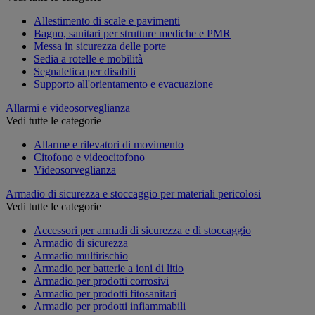
Allestimento di scale e pavimenti
Bagno, sanitari per strutture mediche e PMR
Messa in sicurezza delle porte
Sedia a rotelle e mobilità
Segnaletica per disabili
Supporto all'orientamento e evacuazione
Allarmi e videosorveglianza
Vedi tutte le categorie
Allarme e rilevatori di movimento
Citofono e videocitofono
Videosorveglianza
Armadio di sicurezza e stoccaggio per materiali pericolosi
Vedi tutte le categorie
Accessori per armadi di sicurezza e di stoccaggio
Armadio di sicurezza
Armadio multirischio
Armadio per batterie a ioni di litio
Armadio per prodotti corrosivi
Armadio per prodotti fitosanitari
Armadio per prodotti infiammabili