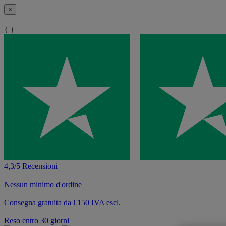
×
{ }
4,3/5 Recensioni
Nessun minimo d'ordine
Consegna gratuita da €150 IVA escl.
Reso entro 30 giorni