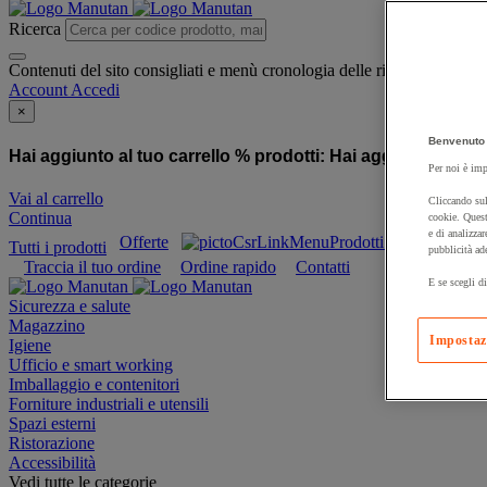
Ricerca
Contenuti del sito consigliati e menù cronologia delle ricerche
Account
Accedi
×
Benvenuto 
Hai aggiunto al tuo carrello % prodotti:
Hai aggiunto al tuo
Per noi è imp
Vai al carrello
Cliccando sul
Continua
cookie. Quest
e di analizzar
Offerte
Prodotti sostenibili
Tutti i prodotti
pubblicità ad
Traccia il tuo ordine
Ordine rapido
Contatti
E se scegli di
Sicurezza e salute
Magazzino
Impostaz
Igiene
Ufficio e smart working
Imballaggio e contenitori
Forniture industriali e utensili
Spazi esterni
Ristorazione
Accessibilità
Vedi tutte le categorie