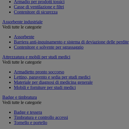
Armadio per prodotti tossici
Casse di ventilazione e filtri
Contenitore di sicurezza
Assorbente industriale
Vedi tutte le categorie
Assorbente
Barriera anti-inquinamento e sistema di deviazione delle perdite
Contenitore e solvente per sgrassaggio
Attrezzatura e mobili per studi medici
Vedi tutte le categorie
Armadietto pronto soccorso
Lettino, paravento e sedia per studi medici
Materiale per diagnosi di medicina generale
Mobili e forniture per studi medici
Badge e timbratura
Vedi tutte le categorie
Badge e tessera
Timbratura e controllo accessi
Tornello e portello