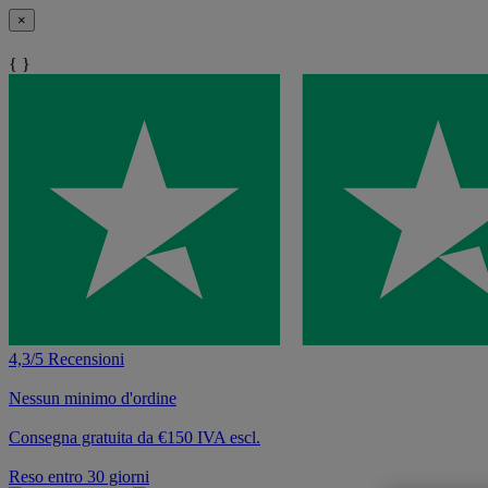
×
{ }
4,3/5 Recensioni
Nessun minimo d'ordine
Consegna gratuita da €150 IVA escl.
Reso entro 30 giorni