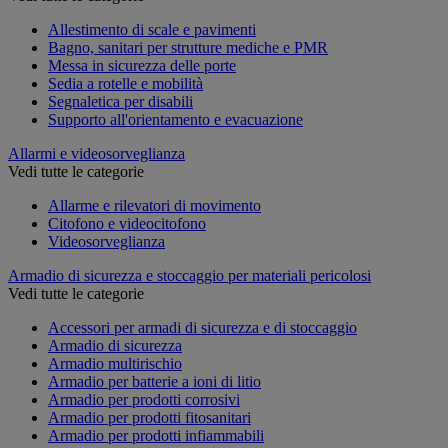
Allestimento di scale e pavimenti
Bagno, sanitari per strutture mediche e PMR
Messa in sicurezza delle porte
Sedia a rotelle e mobilità
Segnaletica per disabili
Supporto all'orientamento e evacuazione
Allarmi e videosorveglianza
Vedi tutte le categorie
Allarme e rilevatori di movimento
Citofono e videocitofono
Videosorveglianza
Armadio di sicurezza e stoccaggio per materiali pericolosi
Vedi tutte le categorie
Accessori per armadi di sicurezza e di stoccaggio
Armadio di sicurezza
Armadio multirischio
Armadio per batterie a ioni di litio
Armadio per prodotti corrosivi
Armadio per prodotti fitosanitari
Armadio per prodotti infiammabili