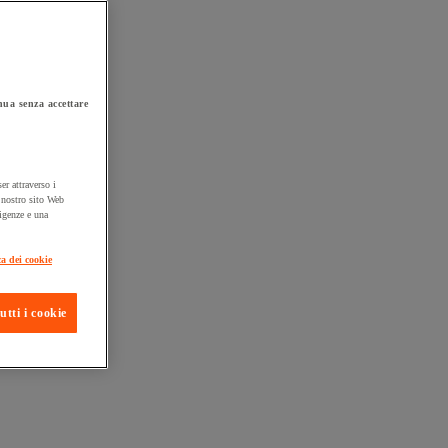
ua senza accettare
er attraverso i
l nostro sito Web
sigenze e una
ta consegna
ca dei cookie
utti i cookie