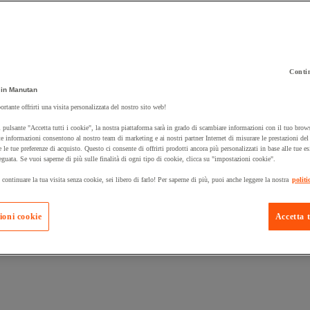
Contin
in Manutan
 carrello un prodotto:
ortante offrirti una visita personalizzata del nostro sito web!
 pulsante "Accetta tutti i cookie", la nostra piattaforma sarà in grado di scambiare informazioni con il tuo brows
e informazioni consentono al nostro team di marketing e ai nostri partner Internet di misurare le prestazioni de
e le tue preferenze di acquisto. Questo ci consente di offrirti prodotti ancora più personalizzati in base alle tue e
Prodotti in pron
Manutan Expert
eguata. Se vuoi saperne di più sulle finalità di ogni tipo di cookie, clicca su "impostazioni cookie".
 continuare la tua visita senza cookie, sei libero di farlo! Per saperne di più, puoi anche leggere la nostra
politi
ioni cookie
Accetta t