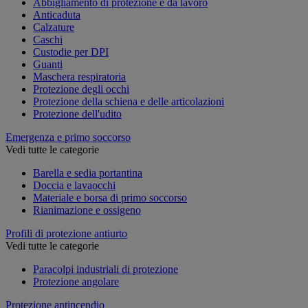
Abbigliamento di protezione e da lavoro
Anticaduta
Calzature
Caschi
Custodie per DPI
Guanti
Maschera respiratoria
Protezione degli occhi
Protezione della schiena e delle articolazioni
Protezione dell'udito
Emergenza e primo soccorso
Vedi tutte le categorie
Barella e sedia portantina
Doccia e lavaocchi
Materiale e borsa di primo soccorso
Rianimazione e ossigeno
Profili di protezione antiurto
Vedi tutte le categorie
Paracolpi industriali di protezione
Protezione angolare
Protezione antincendio