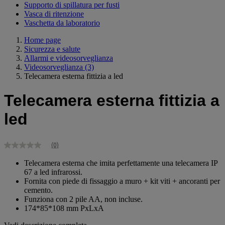
Supporto di spillatura per fusti
Vasca di ritenzione
Vaschetta da laboratorio
Home page
Sicurezza e salute
Allarmi e videosorveglianza
Videosorveglianza
(3)
Telecamera esterna fittizia a led
Telecamera esterna fittizia a
led
(0)
Nessuna
valutazione
Telecamera esterna che imita perfettamente una telecamera IP
Stesso
67 a led infrarossi.
link
alla
Fornita con piede di fissaggio a muro + kit viti + ancoranti per
pagina.
cemento.
Funziona con 2 pile AA, non incluse.
174*85*108 mm PxLxA