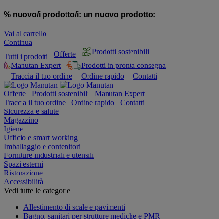
% nuovo/i prodotto/i:
un nuovo prodotto:
Vai al carrello
Continua
Prodotti sostenibili
Offerte
Tutti i prodotti
Manutan Expert
Prodotti in pronta consegna
Traccia il tuo ordine
Ordine rapido
Contatti
Offerte
Prodotti sostenibili
Manutan Expert
Traccia il tuo ordine
Ordine rapido
Contatti
Sicurezza e salute
Magazzino
Igiene
Ufficio e smart working
Imballaggio e contenitori
Forniture industriali e utensili
Spazi esterni
Ristorazione
Accessibilità
Vedi tutte le categorie
Allestimento di scale e pavimenti
Bagno, sanitari per strutture mediche e PMR