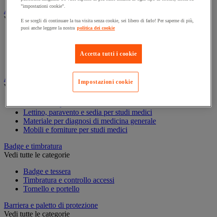
"impostazioni cookie".
Assorbente industriale
Vedi tutte le categorie
E se scegli di continuare la tua visita senza cookie, sei libero di farlo! Per saperne di più,
puoi anche leggere la nostra
politica dei cookie
Assorbente
Barriera anti-inquinamento e sistema di deviazione delle
perdite
Accetta tutti i cookie
Contenitore e solvente per sgrassaggio
Attrezzatura e mobili per studi medici
Impostazioni cookie
Vedi tutte le categorie
Armadietto pronto soccorso
Lettino, paravento e sedia per studi medici
Materiale per diagnosi di medicina generale
Mobili e forniture per studi medici
Badge e timbratura
Vedi tutte le categorie
Badge e tessera
Timbratura e controllo accessi
Tornello e portello
Barriera e paletto di protezione
Vedi tutte le categorie