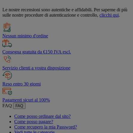
Le nostre recensioni sono autentiche e affidabili. Per saperne di più
sulle nostre procedure di autenticazione e controllo,
clicchi qui
.
Nessun minimo d'ordine
Consegna gratuita da €150 IVA escl.
Servizio clienti a vostra disposizione
Reso entro 30 giorni
Pagamenti sicuri al 100%
FAQ
FAQ
Come posso ordinare dal sito?
Come posso pagare?
Come recupero la mia Password?
Vedi tutte le categorie