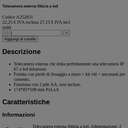
Telecamera esterna fittizia a led
Codice A252831
22,25 € IVA esclusa
27,15 € IVA incl.
unità
-
+
Aggiungi al carrello
Descrizione
Telecamera esterna che imita perfettamente una telecamera IP
67 a led infrarossi.
Fornita con piede di fissaggio a muro + kit viti + ancoranti per
cemento.
Funziona con 2 pile AA, non incluse.
174*85*108 mm PxLxA
Caratteristiche
Informazioni
Telecamera esterna fittizia a led, Alimentazione: 2