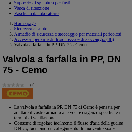
Supporto di spillatura per fusti
Vasca di ritenzione
Vaschetta da laboratorio
Home page
Sicurezza e salute
Armadio di sicurezza e stoccaggio per materiali pericolosi
Accessori per armadi di sicurezza e di stoccaggio
(38)
Valvola a farfalla in PP, DN 75 - Cemo
Valvola a farfalla in PP, DN
75 - Cemo
(0)
Nessuna
valutazione
Stesso
link
alla
La valvola a farfalla in PP, DN 75 di Cemo è pensata per
pagina.
adattare il vostro armadio alle vostre esigenze specifiche in
termini di ventilazione.
Consente di regolare facilmente il flusso d'aria della guaina
DN 75, facilitando il collegamento di una ventilazione