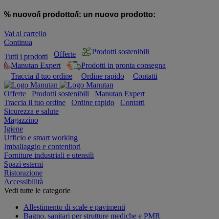
% nuovo/i prodotto/i:
un nuovo prodotto:
Vai al carrello
Continua
Prodotti sostenibili
Offerte
Tutti i prodotti
Manutan Expert
Prodotti in pronta consegna
Traccia il tuo ordine
Ordine rapido
Contatti
Offerte
Prodotti sostenibili
Manutan Expert
Traccia il tuo ordine
Ordine rapido
Contatti
Sicurezza e salute
Magazzino
Igiene
Ufficio e smart working
Imballaggio e contenitori
Forniture industriali e utensili
Spazi esterni
Ristorazione
Accessibilità
Vedi tutte le categorie
Allestimento di scale e pavimenti
Bagno, sanitari per strutture mediche e PMR