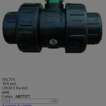
105,75 €
IVA escl.
129,02 €
Iva incl.
unità
Codice
AB77377
-
+
Aggiungi al carrello