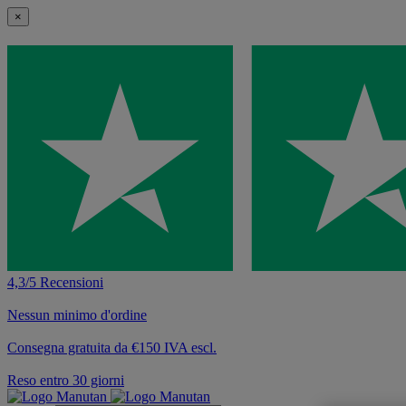
×
4,3/5 Recensioni
Nessun minimo d'ordine
Consegna gratuita da €150 IVA escl.
Reso entro 30 giorni