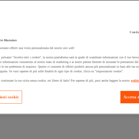
Contin
 carrello un prodotto:
in Manutan
ortante offrirti una visita personalizzata del nostro sito web!
 pulsante "Accetta tutti i cookie", la nostra piattaforma sarà in grado di scambiare informazioni con il tuo brows
Prodotti in pron
e informazioni consentono al nostro team di marketing e ai nostri partner Internet di misurare le prestazioni de
Manutan Expert
e le tue preferenze di acquisto. Questo ci consente di offrirti prodotti ancora più personalizzati in base alle tue e
eguata. Se vuoi saperne di più sulle finalità di ogni tipo di cookie, clicca su "impostazioni cookie".
 continuare la tua visita senza cookie, sei libero di farlo! Per saperne di più, puoi anche leggere la nostra
politi
ioni cookie
Accetta t