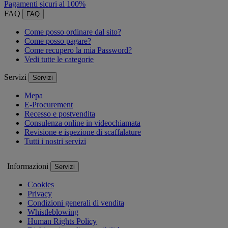
Pagamenti sicuri al 100%
FAQ
FAQ
Come posso ordinare dal sito?
Come posso pagare?
Come recupero la mia Password?
Vedi tutte le categorie
Servizi
Servizi
Mepa
E-Procurement
Recesso e postvendita
Consulenza online in videochiamata
Revisione e ispezione di scaffalature
Tutti i nostri servizi
Informazioni
Servizi
Cookies
Privacy
Condizioni generali di vendita
Whistleblowing
Human Rights Policy