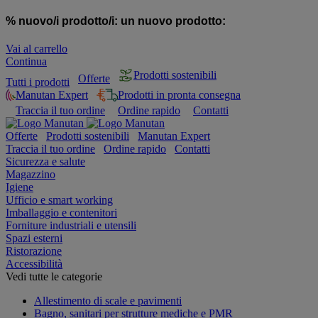
% nuovo/i prodotto/i:
un nuovo prodotto:
Vai al carrello
Continua
Prodotti sostenibili
Offerte
Tutti i prodotti
Manutan Expert
Prodotti in pronta consegna
Traccia il tuo ordine
Ordine rapido
Contatti
Offerte
Prodotti sostenibili
Manutan Expert
Traccia il tuo ordine
Ordine rapido
Contatti
Sicurezza e salute
Magazzino
Igiene
Ufficio e smart working
Imballaggio e contenitori
Forniture industriali e utensili
Spazi esterni
Ristorazione
Accessibilità
Vedi tutte le categorie
Allestimento di scale e pavimenti
Bagno, sanitari per strutture mediche e PMR