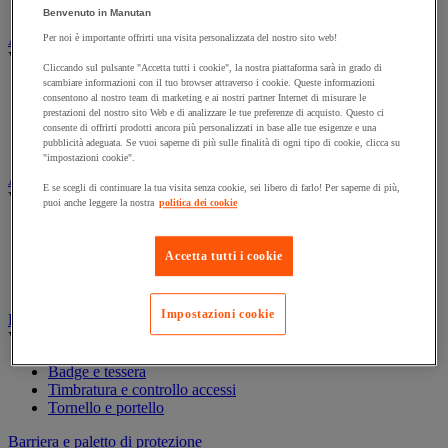
Contenitore di sicurezza
Benvenuto in Manutan
Assorbente industriale
Per noi è importante offrirti una visita personalizzata del nostro sito web!
Vedi tutte le categorie
Cliccando sul pulsante "Accetta tutti i cookie", la nostra piattaforma sarà in grado di
scambiare informazioni con il tuo browser attraverso i cookie. Queste informazioni
Assorbente
consentono al nostro team di marketing e ai nostri partner Internet di misurare le
Barriera anti-inquinamento e sistema di deviazione delle
prestazioni del nostro sito Web e di analizzare le tue preferenze di acquisto. Questo ci
perdite
consente di offrirti prodotti ancora più personalizzati in base alle tue esigenze e una
pubblicità adeguata. Se vuoi saperne di più sulle finalità di ogni tipo di cookie, clicca su
Contenitore e solvente per sgrassaggio
"impostazioni cookie".
Attrezzatura e mobili per studi medici
E se scegli di continuare la tua visita senza cookie, sei libero di farlo! Per saperne di più,
Vedi tutte le categorie
puoi anche leggere la nostra
politica dei cookie
Armadietto pronto soccorso
Lettino, paravento e sedia per studi medici
Accetta tutti i cookie
Materiale per diagnosi di medicina generale
Mobili e forniture per studi medici
Impostazioni cookie
Badge e timbratura
Vedi tutte le categorie
Badge e tessera
Timbratura e controllo accessi
Tornello e portello
Barriera e paletto di protezione