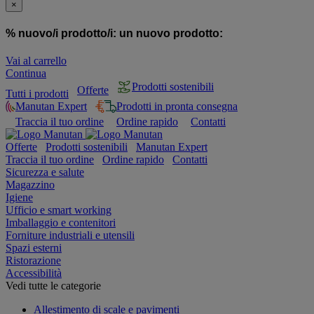
×
% nuovo/i prodotto/i:
un nuovo prodotto:
Vai al carrello
Continua
Prodotti sostenibili
Offerte
Tutti i prodotti
Manutan Expert
Prodotti in pronta consegna
Traccia il tuo ordine
Ordine rapido
Contatti
Offerte
Prodotti sostenibili
Manutan Expert
Traccia il tuo ordine
Ordine rapido
Contatti
Sicurezza e salute
Magazzino
Igiene
Ufficio e smart working
Imballaggio e contenitori
Forniture industriali e utensili
Spazi esterni
Ristorazione
Accessibilità
Vedi tutte le categorie
Allestimento di scale e pavimenti