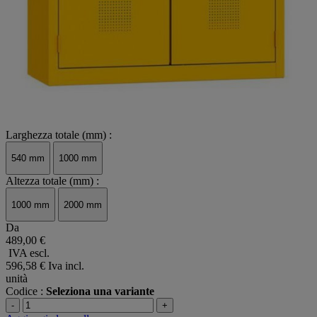
Larghezza totale (mm) :
540 mm
1000 mm
Altezza totale (mm) :
1000 mm
2000 mm
Da
489,00 €
IVA escl.
596,58 €
Iva incl.
unità
Codice :
Seleziona una variante
-
+