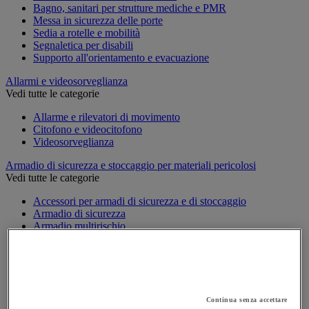
Bagno, sanitari per strutture mediche e PMR
Messa in sicurezza delle porte
Sedia a rotelle e mobilità
Segnaletica per disabili
Supporto all'orientamento e evacuazione
Allarmi e videosorveglianza
Vedi tutte le categorie
Allarme e rilevatori di movimento
Citofono e videocitofono
Videosorveglianza
Armadio di sicurezza e stoccaggio per materiali pericolosi
Vedi tutte le categorie
Accessori per armadi di sicurezza e di stoccaggio
Armadio di sicurezza
Armadio multirischio
Armadio per batterie a ioni di litio
Armadio per prodotti corrosivi
Armadio per prodotti fitosanitari
Armadio per prodotti infiammabili
Armadio per prodotti tossici
Casse di ventilazione e filtri
Continua senza accettare