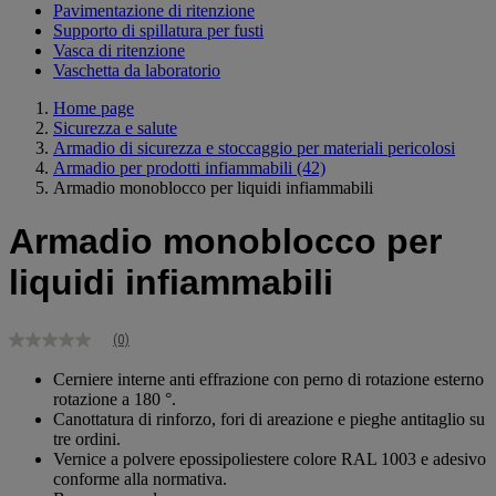
Pavimentazione di ritenzione
Supporto di spillatura per fusti
Vasca di ritenzione
Vaschetta da laboratorio
Home page
Sicurezza e salute
Armadio di sicurezza e stoccaggio per materiali pericolosi
Armadio per prodotti infiammabili
(42)
Armadio monoblocco per liquidi infiammabili
Armadio monoblocco per
liquidi infiammabili
(0)
Nessuna
valutazione
Cerniere interne anti effrazione con perno di rotazione esterno
Stesso
rotazione a 180 °.
link
alla
Canottatura di rinforzo, fori di areazione e pieghe antitaglio su
pagina.
tre ordini.
Vernice a polvere epossipoliestere colore RAL 1003 e adesivo
conforme alla normativa.