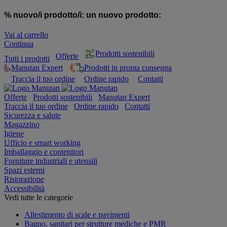
% nuovo/i prodotto/i:
un nuovo prodotto:
Vai al carrello
Continua
Prodotti sostenibili
Offerte
Tutti i prodotti
Manutan Expert
Prodotti in pronta consegna
Traccia il tuo ordine
Ordine rapido
Contatti
Offerte
Prodotti sostenibili
Manutan Expert
Traccia il tuo ordine
Ordine rapido
Contatti
Sicurezza e salute
Magazzino
Igiene
Ufficio e smart working
Imballaggio e contenitori
Forniture industriali e utensili
Spazi esterni
Ristorazione
Accessibilità
Vedi tutte le categorie
Allestimento di scale e pavimenti
Bagno, sanitari per strutture mediche e PMR