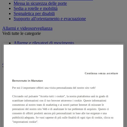
Messa in sicurezza delle porte
Sedia a rotelle e mobilità
Segnaletica per disabili
Supporto all'orientamento e evacuazione
Allarmi e videosorveglianza
Vedi tutte le categorie
Allarme e rilevatori di movimento
Citofono e videocitofono
Videosorveglianza
Armadio di sicurezza e stoccaggio per materiali pericolosi
Vedi tutte le categorie
Continua senza accettare
Accessori per armadi di sicurezza e di stoccaggio
Benvenuto in Manutan
Armadio di sicurezza
Armadio multirischio
Per noi è importante offrirti una visita personalizzata del nostro sito web!
Armadio per batterie a ioni di litio
Cliccando sul pulsante "Accetta tutti i cookie", la nostra piattaforma sarà in grado di
Armadio per prodotti corrosivi
scambiare informazioni con il tuo browser attraverso i cookie. Queste informazioni
Armadio per prodotti fitosanitari
consentono al nostro team di marketing e ai nostri partner Internet di misurare le
Armadio per prodotti infiammabili
prestazioni del nostro sito Web e di analizzare le tue preferenze di acquisto. Questo ci
Armadio per prodotti tossici
consente di offrirti prodotti ancora più personalizzati in base alle tue esigenze e una
Casse di ventilazione e filtri
pubblicità adeguata. Se vuoi saperne di più sulle finalità di ogni tipo di cookie, clicca su
"impostazioni cookie".
Contenitore di sicurezza