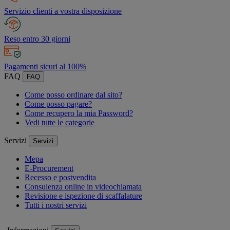
Servizio clienti a vostra disposizione
Reso entro 30 giorni
Pagamenti sicuri al 100%
FAQ
FAQ
Come posso ordinare dal sito?
Come posso pagare?
Come recupero la mia Password?
Vedi tutte le categorie
Servizi
Servizi
Mepa
E-Procurement
Recesso e postvendita
Consulenza online in videochiamata
Revisione e ispezione di scaffalature
Tutti i nostri servizi