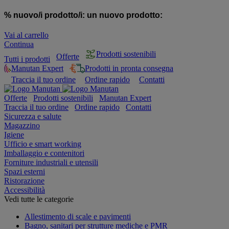
% nuovo/i prodotto/i:
un nuovo prodotto:
Vai al carrello
Continua
Prodotti sostenibili
Offerte
Tutti i prodotti
Manutan Expert
Prodotti in pronta consegna
Traccia il tuo ordine
Ordine rapido
Contatti
Offerte
Prodotti sostenibili
Manutan Expert
Traccia il tuo ordine
Ordine rapido
Contatti
Sicurezza e salute
Magazzino
Igiene
Ufficio e smart working
Imballaggio e contenitori
Forniture industriali e utensili
Spazi esterni
Ristorazione
Accessibilità
Vedi tutte le categorie
Allestimento di scale e pavimenti
Bagno, sanitari per strutture mediche e PMR