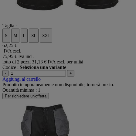
Taglia :
S
M
L
XL
XXL
62,25 €
IVA escl.
75,95 €
Iva incl.
lotto di 2 pezzi
31,13 € IVA escl. per unità
Codice :
Seleziona una variante
-
+
Aggiungi al carrello
Prodotto temporaneamente non disponibile, tornerà presto.
Quantità minima : 1
Per richiedere un'offerta