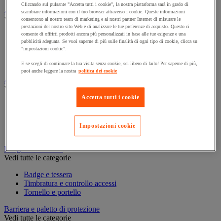
Cliccando sul pulsante "Accetta tutti i cookie", la nostra piattaforma sarà in grado di
Assorbente industriale
scambiare informazioni con il tuo browser attraverso i cookie. Queste informazioni
Vedi tutte le categorie
consentono al nostro team di marketing e ai nostri partner Internet di misurare le
prestazioni del nostro sito Web e di analizzare le tue preferenze di acquisto. Questo ci
consente di offrirti prodotti ancora più personalizzati in base alle tue esigenze e una
Assorbente
pubblicità adeguata. Se vuoi saperne di più sulle finalità di ogni tipo di cookie, clicca su
Barriera anti-inquinamento e sistema di deviazione delle
"impostazioni cookie".
perdite
Contenitore e solvente per sgrassaggio
E se scegli di continuare la tua visita senza cookie, sei libero di farlo! Per saperne di più,
puoi anche leggere la nostra
politica dei cookie
Attrezzatura e mobili per studi medici
Vedi tutte le categorie
Accetta tutti i cookie
Armadietto pronto soccorso
Lettino, paravento e sedia per studi medici
Materiale per diagnosi di medicina generale
Impostazioni cookie
Mobili e forniture per studi medici
Badge e timbratura
Vedi tutte le categorie
Badge e tessera
Timbratura e controllo accessi
Tornello e portello
Barriera e paletto di protezione
Vedi tutte le categorie