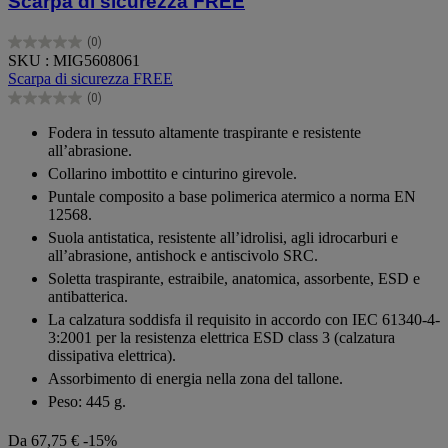
Scarpa di sicurezza FREE
(0)
0.0
SKU : MIG5608061
su
Scarpa di sicurezza FREE
5
(0)
stelle.
0.0
su
Fodera in tessuto altamente traspirante e resistente
5
all’abrasione.
stelle.
Collarino imbottito e cinturino girevole.
Puntale composito a base polimerica atermico a norma EN
12568.
Suola antistatica, resistente all’idrolisi, agli idrocarburi e
all’abrasione, antishock e antiscivolo SRC.
Soletta traspirante, estraibile, anatomica, assorbente, ESD e
antibatterica.
La calzatura soddisfa il requisito in accordo con IEC 61340-4-
3:2001 per la resistenza elettrica ESD class 3 (calzatura
dissipativa elettrica).
Assorbimento di energia nella zona del tallone.
Peso: 445 g.
Da
67,75 €
-15%