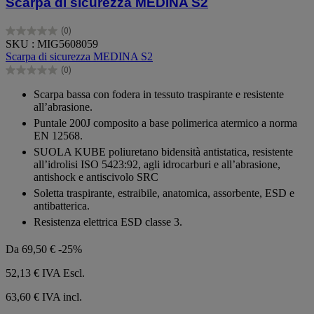
Scarpa di sicurezza MEDINA S2
(0)
0.0
SKU : MIG5608059
su
Scarpa di sicurezza MEDINA S2
5
(0)
stelle.
0.0
su
Scarpa bassa con fodera in tessuto traspirante e resistente
5
all’abrasione.
stelle.
Puntale 200J composito a base polimerica atermico a norma
EN 12568.
SUOLA KUBE poliuretano bidensità antistatica, resistente
all’idrolisi ISO 5423:92, agli idrocarburi e all’abrasione,
antishock e antiscivolo SRC
Soletta traspirante, estraibile, anatomica, assorbente, ESD e
antibatterica.
Resistenza elettrica ESD classe 3.
Da
69,50 €
-25%
52,13 €
IVA Escl.
63,60 € IVA incl.