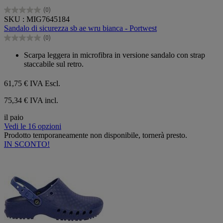
(0)
0.0
SKU : MIG7645184
su
Sandalo di sicurezza sb ae wru bianca - Portwest
5
(0)
stelle.
0.0
su
Scarpa leggera in microfibra in versione sandalo con strap
5
staccabile sul retro.
stelle.
61,75 €
IVA Escl.
75,34 € IVA incl.
il paio
Vedi le 16 opzioni
Prodotto temporaneamente non disponibile, tornerà presto.
IN SCONTO!