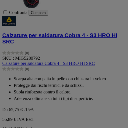
Confronta
Compara
Calzature per saldatura Cobra 4 - S3 HRO HI
SRC
(0)
0.0
SKU : MIG5280792
su
Calzature per saldatura Cobra 4 - S3 HRO HI SRC
5
(0)
stelle.
0.0
su
Scarpa alta con patta in pelle con chiusura in velcro.
5
Protegge dai rischi termici e da schizzi.
stelle.
Suola rinforzata contro il calore.
Aderenza ottimale su tutti i tipi di superficie.
Da
65,75 €
-15%
55,89 €
IVA Escl.