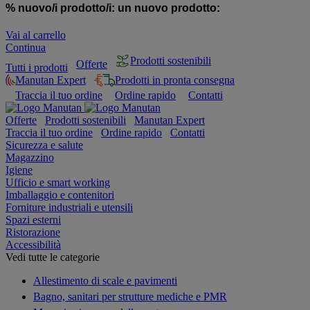
% nuovo/i prodotto/i:
un nuovo prodotto:
Vai al carrello
Continua
Prodotti sostenibili
Offerte
Tutti i prodotti
Manutan Expert
Prodotti in pronta consegna
Traccia il tuo ordine
Ordine rapido
Contatti
Offerte
Prodotti sostenibili
Manutan Expert
Traccia il tuo ordine
Ordine rapido
Contatti
Sicurezza e salute
Magazzino
Igiene
Ufficio e smart working
Imballaggio e contenitori
Forniture industriali e utensili
Spazi esterni
Ristorazione
Accessibilità
Vedi tutte le categorie
Allestimento di scale e pavimenti
Bagno, sanitari per strutture mediche e PMR