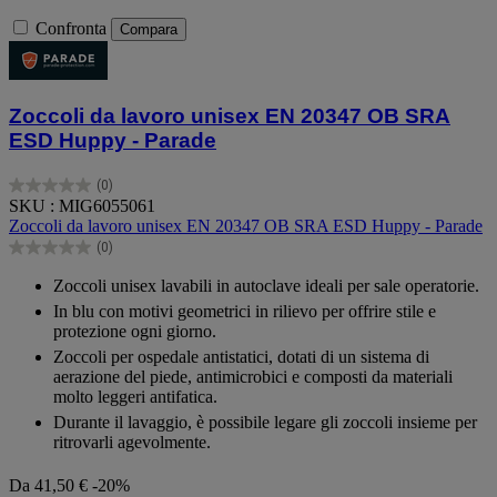
Confronta
Compara
Zoccoli da lavoro unisex EN 20347 OB SRA
ESD Huppy - Parade
(0)
0.0
SKU : MIG6055061
su
Zoccoli da lavoro unisex EN 20347 OB SRA ESD Huppy - Parade
5
(0)
stelle.
0.0
su
Zoccoli unisex lavabili in autoclave ideali per sale operatorie.
5
In blu con motivi geometrici in rilievo per offrire stile e
stelle.
protezione ogni giorno.
Zoccoli per ospedale antistatici, dotati di un sistema di
aerazione del piede, antimicrobici e composti da materiali
molto leggeri antifatica.
Durante il lavaggio, è possibile legare gli zoccoli insieme per
ritrovarli agevolmente.
Da
41,50 €
-20%