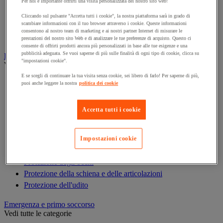
Armadio di sicurezza
Per noi è importante offrirti una visita personalizzata del nostro sito web!
Armadio portachiavi
Cliccando sul pulsante "Accetta tutti i cookie", la nostra piattaforma sarà in grado di
scambiare informazioni con il tuo browser attraverso i cookie. Queste informazioni
Cassaforte
consentono al nostro team di marketing e ai nostri partner Internet di misurare le
Cassetta portachiavi
prestazioni del nostro sito Web e di analizzare le tue preferenze di acquisto. Questo ci
consente di offrirti prodotti ancora più personalizzati in base alle tue esigenze e una
pubblicità adeguata. Se vuoi saperne di più sulle finalità di ogni tipo di cookie, clicca su
Dispositivi di protezione individuale (DPI)
"impostazioni cookie".
Vedi tutte le categorie
E se scegli di continuare la tua visita senza cookie, sei libero di farlo! Per saperne di più,
Abbigliamento di protezione e da lavoro
puoi anche leggere la nostra
politica dei cookie
Anticaduta
Calzature
Accetta tutti i cookie
Caschi
Custodie per DPI
Guanti
Impostazioni cookie
Maschera respiratoria
Protezione degli occhi
Protezione della schiena e delle articolazioni
Protezione dell'udito
Emergenza e primo soccorso
Vedi tutte le categorie