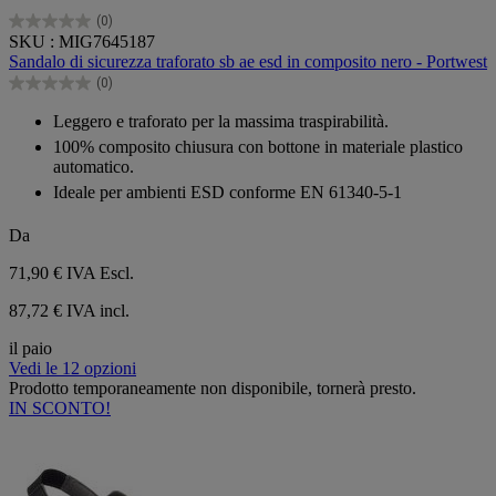
(0)
0.0
SKU : MIG7645187
su
Sandalo di sicurezza traforato sb ae esd in composito nero - Portwest
5
(0)
stelle.
0.0
su
Leggero e traforato per la massima traspirabilità.
5
100% composito chiusura con bottone in materiale plastico
stelle.
automatico.
Ideale per ambienti ESD conforme EN 61340-5-1
Da
71,90 €
IVA Escl.
87,72 € IVA incl.
il paio
Vedi le 12 opzioni
Prodotto temporaneamente non disponibile, tornerà presto.
IN SCONTO!