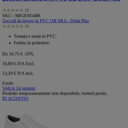
(0)
0.0
SKU : MIG8305488
su
Zoccoli da lavoro in PVC OB SRA - Delta Plus
5
(0)
stelle.
0.0
su
Tomaia e suola in PVC.
5
Fodera in poliestere.
stelle.
Da
16,75 €
-35%
10,89 €
IVA Escl.
13,29 € IVA incl.
il paio
Vedi le 24 opzioni
Prodotto temporaneamente non disponibile, tornerà presto.
IN SCONTO!