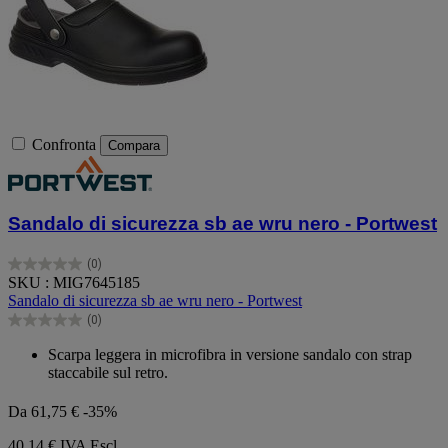
Confronta
Compara
Sandalo di sicurezza sb ae wru nero - Portwest
(0)
0.0
SKU : MIG7645185
su
Sandalo di sicurezza sb ae wru nero - Portwest
5
(0)
stelle.
0.0
su
Scarpa leggera in microfibra in versione sandalo con strap
5
staccabile sul retro.
stelle.
Da
61,75 €
-35%
40,14 €
IVA Escl.