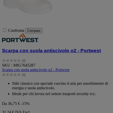
Confronta
Compara
Scarpa con suola antiscivolo o2 - Portwest
(0)
0.0
SKU : MIG7645287
su
Scarpa con suola antiscivolo o2 - Portwest
5
(0)
stelle.
0.0
su
Stile classico con speciale cuscino d aria per assorbimento di
5
energia e suola antiscivolo.
stelle.
Ideale per chi lavora nel settore trasporti security ecc.
Da
36,75 €
-15%
31,24 €
IVA Escl.