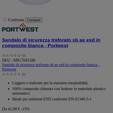
Confronta
Compara
Sandalo di sicurezza traforato sb ae esd in
composito bianca - Portwest
(0)
0.0
SKU : MIG7645186
su
Sandalo di sicurezza traforato sb ae esd in composito bianca -
5
Portwest
stelle.
(0)
0.0
su
Leggero e traforato per la massima traspirabilità.
5
100% composito chiusura con bottone in materiale plastico
stelle.
automatico.
Ideale per ambienti ESD conforme EN 61340-5-1
Da
41,90 €
-15%