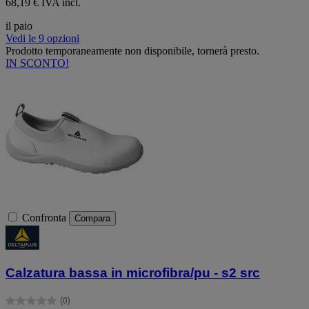
68,19 € IVA incl.
il paio
Vedi le 9 opzioni
Prodotto temporaneamente non disponibile, tornerà presto.
IN SCONTO!
Confronta
Compara
Calzatura bassa in microfibra/pu - s2 src
(0)
0.0